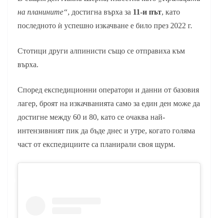
на планините“
, достигна върха за
11-и път
, като
последното ѝ успешно изкачване е било през 2022 г.
Стотици други алпинисти също се отправиха към
върха.
Според експедиционни оператори и данни от базовия
лагер, броят на изкачванията само за един ден може да
достигне между 60 и 80, като се очаква най-
интензивният пик да бъде днес и утре, когато голяма
част от експедициите са планирали своя щурм.