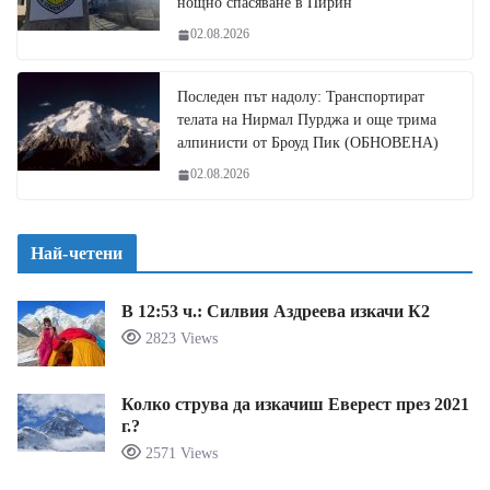
нощно спасяване в Пирин
02.08.2026
Последен път надолу: Транспортират
телата на Нирмал Пурджа и още трима
алпинисти от Броуд Пик (ОБНОВЕНА)
02.08.2026
Най-четени
В 12:53 ч.: Силвия Аздреева изкачи К2
2823 Views
Колко струва да изкачиш Еверест през 2021
г.?
2571 Views