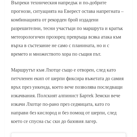
Въпреки техническия напредък и по-добрите
прогнози, ситуацията на Еверест остава напрегната –
комбинацията от рекорден брой издадени
разрешителни, тесни участъци по маршрута и кратък
метеорологичен прозорец превръща всяка атака към
върха в състезание не само с планината, но и с
времето и множеството хора по същия път.
Маршрутът към Лхотце също е отворен, след като
петчленен екип от шерпи фиксира въжетата до самия
връх през уикенда, което вече позволява последващи
изкачвания. Полският алпинист Бартеk Земски вече
изкачи Лхотце по-рано през седмицата, като го
направи без кислород и без помощ от шерпи, след
което се спусна със ски до базовия лагер.