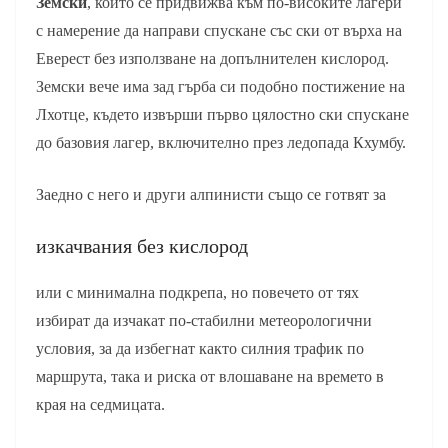
Земски
, който се придвижва към по-високите лагери
с намерение да направи спускане със ски от върха на
Еверест без използване на допълнителен кислород.
Земски вече има зад гърба си подобно постижение на
Лхотце, където извърши първо цялостно ски спускане
до базовия лагер, включително през ледопада Кхумбу.
Заедно с него и други алпинисти също се готвят за
изкачвания без кислород
или с минимална подкрепа, но повечето от тях
избират да изчакат по-стабилни метеорологични
условия, за да избегнат както силния трафик по
маршрута, така и риска от влошаване на времето в
края на седмицата.