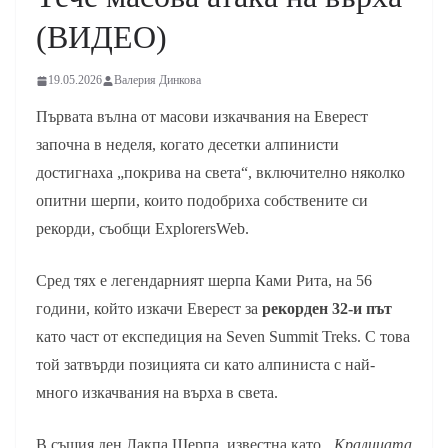
(ВИДЕО)
19.05.2026
Валерия Динкова
Първата вълна от масови изкачвания на Еверест
започна в неделя, когато десетки алпинисти
достигнаха „покрива на света“, включително няколко
опитни шерпи, които подобриха собствените си
рекорди, съобщи ExplorersWeb.
Сред тях е легендарният шерпа Ками Рита, на 56
години, който изкачи Еверест за
рекорден 32-и път
като част от експедиция на Seven Summit Treks. С това
той затвърди позицията си като алпиниста с най-
много изкачвания на върха в света.
В същия ден Лакпа Шерпа, известна като
„Кралицата