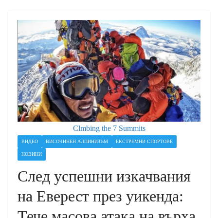
Clmbing the 7 Summits
ВИДЕО
ВИСОЧИНЕН АЛПИНИЗЪМ
ЕКСТРЕМНИ СПОРТОВЕ
НОВИНИ
След успешни изкачвания
на Еверест през уикенда:
Тече масова атака на върха