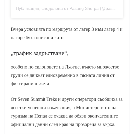
Публикация, споделена от Pasang Sherpa (@pasangngimashepra)
Вчера условията по маршрута от лагер 3 към лагер 4 и
нагоре бяха описани като
„трафик задръстване“,
особено по склоновете на Лхотце, където множество
групи се движат едновременно в тясната линия от
фиксирани въжета.
От Seven Summit Treks и други оператори съобщиха за
десетки успешни изкачвания, а Министерството на
туризма на Непал се очаква да обяви окончателните
официални данни след края на прозореца за върха.