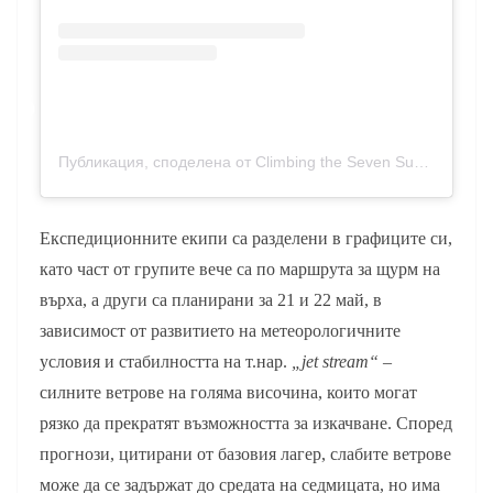
Публикация, споделена от Climbing the Seven Summits (@climbingthesevensummits)
Експедиционните екипи са разделени в графиците си,
като част от групите вече са по маршрута за щурм на
върха, а други са планирани за 21 и 22 май, в
зависимост от развитието на метеорологичните
условия и стабилността на т.нар.
„jet stream“
–
силните ветрове на голяма височина, които могат
рязко да прекратят възможността за изкачване. Според
прогнози, цитирани от базовия лагер, слабите ветрове
може да се задържат до средата на седмицата, но има