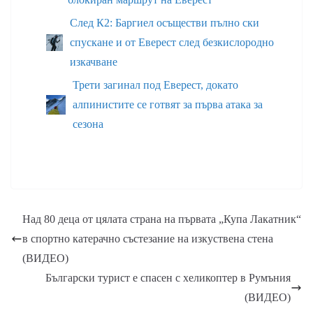
След К2: Баргиел осъществи пълно ски
спускане и от Еверест след безкислородно
изкачване
Трети загинал под Еверест, докато
алпинистите се готвят за първа атака за
сезона
Над 80 деца от цялата страна на първата „Купа Лакатник“
в спортно катерачно състезание на изкуствена стена
(ВИДЕО)
Български турист е спасен с хеликоптер в Румъния
(ВИДЕО)