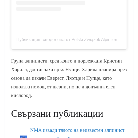
Публикация, споделена от Polski Związek Alpinizmu – Oficjalny Profil (@polskizwiazekalpinizmu)
Група алпинисти, сред които и норвежката Кристин
Харила, достигнаха връх Нупце. Харила планира през
сезона да изкачи Еверест, Лхотце и Нупце, като
използва помощ от шерпи, но не и допълнителен
кислород.
Свързани публикации
NMA извади тялото на неизвестен алпинист