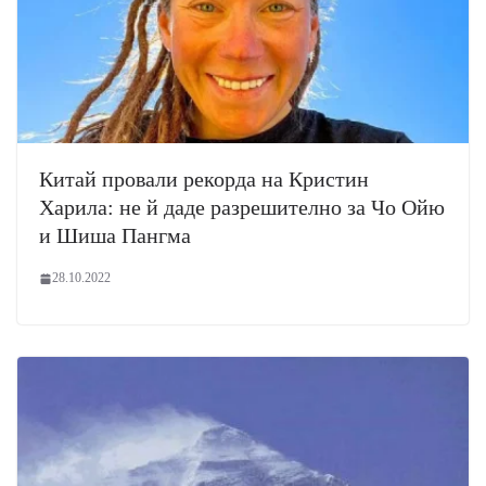
Китай провали рекорда на Кристин
Харила: не й даде разрешително за Чо Ойю
и Шиша Пангма
28.10.2022