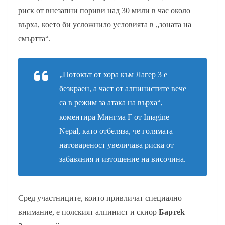
риск от внезапни пориви над 30 мили в час около
върха, което би усложнило условията в „зоната на
смъртта“.
„Потокът от хора към Лагер 3 е
безкраен, а част от алпинистите вече
са в режим за атака на върха“,
коментира Мингма Г от Imagine
Nepal, като отбеляза, че голямата
натовареност увеличава риска от
забавяния и изтощение на височина.
Сред участниците, които привличат специално
внимание, е полският алпинист и скиор
Бартеk