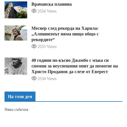
Врачанска планина
2554 Views
Меснер след рекорда на Харила:
„Алпинизмът няма нищо общо с
рекордите“
2553 Views
40 години по-късно Джамбо с мъка си
спомня за неуспешния опит да помогне на
Христо Проданов да слезе от Еверест
2534 Views
На този ден
Няма събития