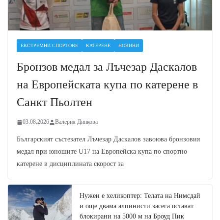
ЕКСТРЕМНИ СПОРТОВЕ
КАТЕРЕНЕ
НОВИНИ
Бронзов медал за Лъчезар Даскалов
на Европейската купа по катерене в
Санкт Пьолтен
03.08.2026
Валерия Динкова
Българският състезател Лъчезар Даскалов завоюва бронзовия
медал при юношите U17 на Европейска купа по спортно
катерене в дисциплината скорост за
Нужен е хеликоптер: Телата на Нимсдай
и още двама алпинисти засега остават
блокирани на 5000 м на Броуд Пик