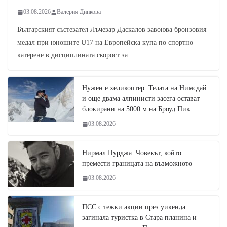
03.08.2026
Валерия Динкова
Българският състезател Лъчезар Даскалов завоюва бронзовия
медал при юношите U17 на Европейска купа по спортно
катерене в дисциплината скорост за
Нужен е хеликоптер: Телата на Нимсдай
и още двама алпинисти засега остават
блокирани на 5000 м на Броуд Пик
03.08.2026
Нирмал Пурджа: Човекът, който
премести границата на възможното
03.08.2026
ПСС с тежки акции през уикенда:
загинала туристка в Стара планина и