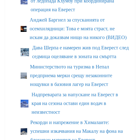
от ледопада Кхумбу при координирана
операция на Еверест
Анджей Баргиел за спусканията от
осемхилядници: Това е моята страст, не
искам да доказвам нищо на никого (ВИДЕО)
Дава Шерпа е намерен жив под Еверест след
седмица оцеляване в зоната на смъртта
Министерството на туризма в Непал
предприема мерки срещу незаконните
нощувки в базовия лагер на Еверест
Надпреварата за напускане на Еверест в
края на сезона остави един водач в
неизвестност
Рекорди и напрежение в Хималаите:
успешни изкачвания на Макалу на фона на
блокиран маршрут на Еверест