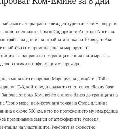
пробват Ком-Емине за 8 дни
т най-дългия маркиран пешеходен туристически маршрут в
ютърният специалист Роман Сидоркин и Анатоли Ангелов.
лан трябва да достигнат крайната точка на 10 август. Ако
ще е най-бързото преминаване на маршрута от
тниците са направили и страница в социалната мрежа –
оделят снимки и информация от прехода.
не в миналото е наричан Маршрут на дружбата. Той е
аршрут E-3, който води началото си от европейския бряг
 Започва от връх Ком, който е много близо до границата на
на Черно море, най-източната точка на Стара планина.
анина е около 560 км, като по протежението му има редица
о за преминаване зависи от атмосферните условия,
иентация на участниците. Рекордът за скоростно