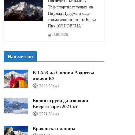
Последен път надолу:
Транспортират телата на
Нирмал Пурджа и още
трима алпинисти от Броуд
Пик (ОБНОВЕНА)
02.08.2026
Най-четени
В 12:53 ч.: Силвия Аздреева
изкачи К2
2823 Views
Колко струва да изкачиш
Еверест през 2021 г.?
2571 Views
Врачанска планина