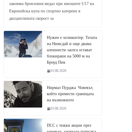
завоюва бронзовия медал при юношите U17 на
Европейска купа по спортно катерене в
дисциплината скорост за
Нужен е хеликоптер: Телата
на Нимсдай и още двама
алпинисти засега остават
блокирани на 5000 м на
Броуд Пик
03.08.2026
Нирмал Пурджа: Човекът,
който премести границата
на възможното
03.08.2026
ПСС с тежки акции през
уикенда: загинала туристка