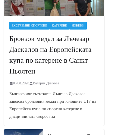
ЕКСТРЕМНИ СПОРТОВЕ
КАТЕРЕНЕ
НОВИНИ
Бронзов медал за Лъчезар
Даскалов на Европейската
купа по катерене в Санкт
Пьолтен
03.08.2026
Валерия Динкова
Българският състезател Лъчезар Даскалов
завоюва бронзовия медал при юношите U17 на
Европейска купа по спортно катерене в
дисциплината скорост за