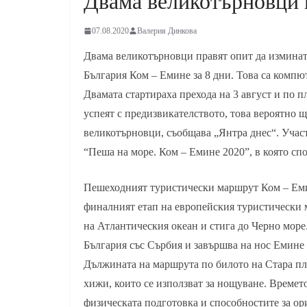
Двама великотърновци 
07.08.2020
Валерия Динкова
Двама великотърновци правят опит да измина
България Ком – Емине за 8 дни. Това са комп
Двамата стартираха прехода на 3 август и по п
успеят с предизвикателството, това вероятно 
великотърновци, съобщава „Янтра днес“. Учас
“Пеша на море. Ком – Емине 2020”, в която сп
Пешеходният туристически маршрут Ком – Еми
финалният етап на европейския туристически м
на Атлантическия океан и стига до Черно море.
България със Сърбия и завършва на нос Емине 
Дължината на маршрута по билото на Стара пл
хижи, които се използват за нощуване. Времет
физическата подготовка и способностите за ор