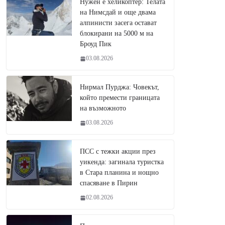
Нужен е хеликоптер: Телата
на Нимсдай и още двама
алпинисти засега остават
блокирани на 5000 м на
Броуд Пик
03.08.2026
Нирмал Пурджа: Човекът,
който премести границата
на възможното
03.08.2026
ПСС с тежки акции през
уикенда: загинала туристка
в Стара планина и нощно
спасяване в Пирин
02.08.2026