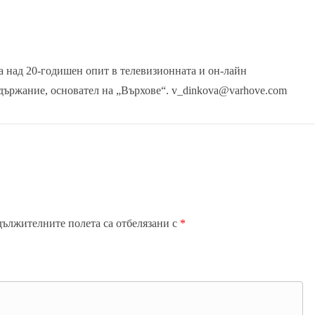
 над 20-годишен опит в телевизионната и он-лайн
държание, основател на „Върхове“. v_dinkova@varhove.com
дължителните полета са отбелязани с
*