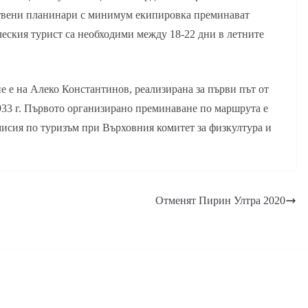
отвени планинари с минимум екипировка преминават
ическия турист са необходими между 18-22 дни в летните
е е на Алеко Константинов, реализирана за първи път от
933 г. Първото организирано преминаване по маршрута е
омисия по туризъм при Върховния комитет за физкултура и
Отменят Пирин Ултра 2020