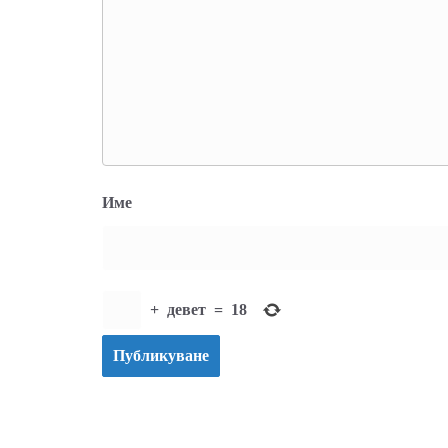
Име
+
девет
=
18