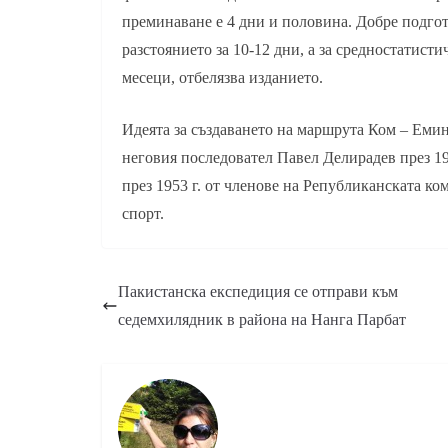
преминаване е 4 дни и половина. Добре подг
разстоянието за 10-12 дни, а за средностатист
месеци, отбелязва изданието.
Идеята за създаването на маршрута Ком – Емин
неговия последовател Павел Делирадев през 1
през 1953 г. от членове на Републиканската к
спорт.
Пакистанска експедиция се отправи към
седемхилядник в района на Нанга Парбат