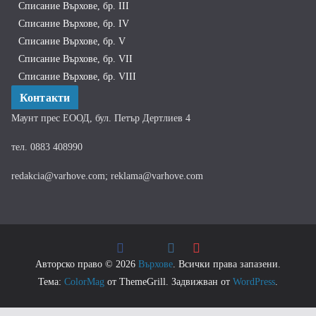
Списание Върхове, бр. III
Списание Върхове, бр. IV
Списание Върхове, бр. V
Списание Върхове, бр. VII
Списание Върхове, бр. VIII
Контакти
Маунт прес ЕООД, бул. Петър Дертлиев 4
тел. 0883 408990
redakcia@varhove.com; reklama@varhove.com
Авторско право © 2026
Върхове
. Всички права запазени.
Тема:
ColorMag
от ThemeGrill. Задвижван от
WordPress
.