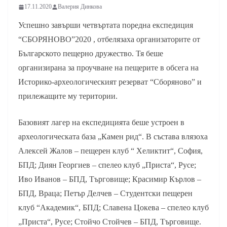
17.11.2020
Валерия Динкова
Успешно завърши четвъртата поредна експедиция
“СБОРЯНОВО”2020 , отбелязаха организаторите от
Българското пещерно дружество. Тя беше
организирана за проучване на пещерите в обсега на
Историко-археологическият резерват “Сборяново” и
прилежащите му територии.
Базовият лагер на експедицията беше устроен в
археологическата база „Камен рид“. В състава влязоха
Алексей Жалов – пещерен клуб “ Хеликтит“, София,
БПД; Диян Георгиев – спелео клуб „Приста“, Русе;
Иво Иванов – БПД, Търговище; Красимир Кърлов –
БПД, Враца; Петър Делчев – Студентски пещерен
клуб “Академик“, БПД; Славена Цокева – спелео клуб
„Приста“, Русе; Стойчо Стойчев – БПД, Търговище.