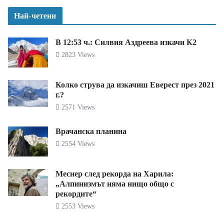
Най-четени
В 12:53 ч.: Силвия Аздреева изкачи К2
2823 Views
Колко струва да изкачиш Еверест през 2021
г.?
2571 Views
Врачанска планина
2554 Views
Меснер след рекорда на Харила:
„Алпинизмът няма нищо общо с
рекордите“
2553 Views