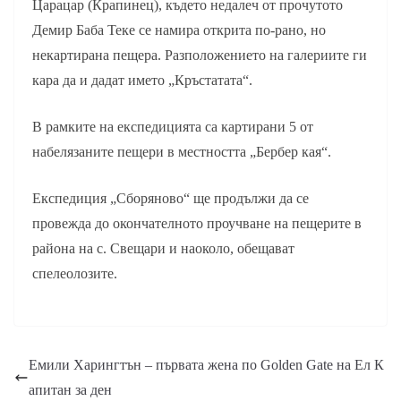
Царацар (Крапинец), където недалеч от прочутото
Демир Баба Теке се намира открита по-рано, но
некартирана пещера. Разположението на галериите ги
кара да и дадат името „Кръстатата“.
В рамките на експедицията са картирани 5 от
набелязаните пещери в местността „Бербер кая“.
Експедиция „Сборяново“ ще продължи да се
провежда до окончателното проучване на пещерите в
района на с. Свещари и наоколо, обещават
спелеолозите.
Емили Харингтън – първата жена по Golden Gate на Ел К
апитан за ден