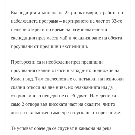
Експедицията започна на 22-ри октомври, с работа по
набелязаната програма – картирането на част от 33-те
пещери открити по време на разузнавателната
експедиция през месец май и локализиране на обекти
проучвани от предишни експедиции.
Претърсени са и необходени през предишни
проучвания скални откоси в западното подножие на
Камен рид. Там спелеолозите се натъкват на невисоки
скални откоси на две нива, но очакванията им да
открият много пещери не се сбъдват. Намерени са
само 2 отвора във високата част на скалите, чиито
достъп е възможен само чрез спускане отгоре с въже.
Те успяват обаче да се спуснат в каньона на река