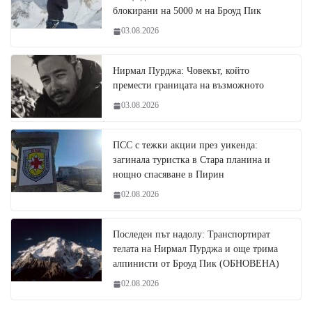
блокирани на 5000 м на Броуд Пик
03.08.2026
Нирмал Пурджа: Човекът, който
премести границата на възможното
03.08.2026
ПСС с тежки акции през уикенда:
загинала туристка в Стара планина и
нощно спасяване в Пирин
02.08.2026
Последен път надолу: Транспортират
телата на Нирмал Пурджа и още трима
алпинисти от Броуд Пик (ОБНОВЕНА)
02.08.2026