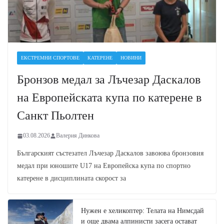
ЕКСТРЕМНИ СПОРТОВЕ
КАТЕРЕНЕ
НОВИНИ
Бронзов медал за Лъчезар Даскалов
на Европейската купа по катерене в
Санкт Пьолтен
03.08.2026
Валерия Динкова
Българският състезател Лъчезар Даскалов завоюва бронзовия
медал при юношите U17 на Европейска купа по спортно
катерене в дисциплината скорост за
Нужен е хеликоптер: Телата на Нимсдай
и още двама алпинисти засега остават