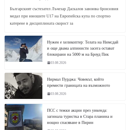
Българският състезател Лъчезар Даскалов завоюва бронзовия
медал при юношите U17 на Европейска купа по спортно
катерене в дисциплината скорост за
Нужен е хеликоптер: Телата на Нимсдай
и още двама алпинисти засега остават
блокирани на 5000 м на Броуд Пик
03.08.2026
Нирмал Пурджа: Човекът, който
премести границата на възможното
03.08.2026
ПСС с тежки акции през уикенда:
загинала туристка в Стара планина и
нощно спасяване в Пирин