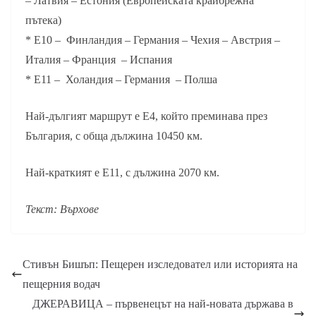
– Латвия – Естония (Европейската крайбрежна
пътека)
* Е10 – Финландия – Германия – Чехия – Австрия –
Италия – Франция – Испания
* Е11 – Холандия – Германия – Полша
Най-дългият маршрут е Е4, който преминава през
България, с обща дължина 10450 км.
Най-краткият е Е11, с дължина 2070 км.
Текст: Върхове
Стивън Бишъп: Пещерен изследовател или историята на
пещерния водач
ДЖЕРАВИЦА – първенецът на най-новата държава в