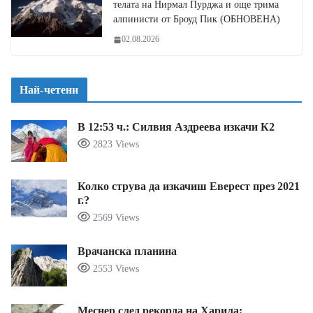
телата на Нирмал Пурджа и още трима
алпинисти от Броуд Пик (ОБНОВЕНА)
02.08.2026
Най-четени
В 12:53 ч.: Силвия Аздреева изкачи К2
2823 Views
Колко струва да изкачиш Еверест през 2021
г.?
2569 Views
Врачанска планина
2553 Views
Меснер след рекорда на Харила: