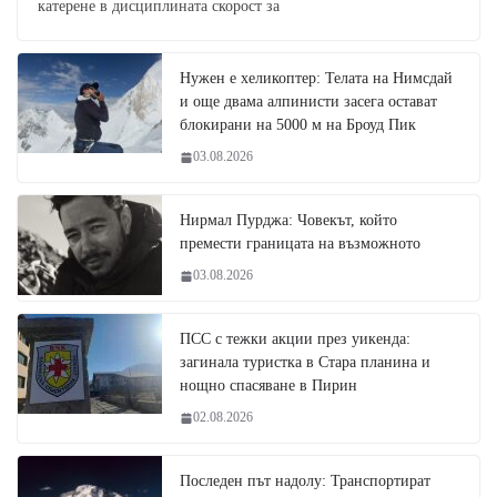
катерене в дисциплината скорост за
Нужен е хеликоптер: Телата на Нимсдай
и още двама алпинисти засега остават
блокирани на 5000 м на Броуд Пик
03.08.2026
Нирмал Пурджа: Човекът, който
премести границата на възможното
03.08.2026
ПСС с тежки акции през уикенда:
загинала туристка в Стара планина и
нощно спасяване в Пирин
02.08.2026
Последен път надолу: Транспортират