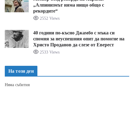
„Алпинизмът няма нищо общо с
рекордите“
2552 Views
40 години по-късно Джамбо с мъка си
спомня за неуспешния опит да помогне на
Христо Проданов да слезе от Еверест
2533 Views
На този ден
Няма събития