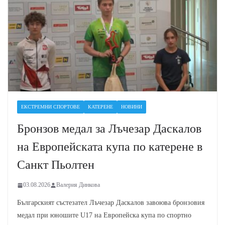
ЕКСТРЕМНИ СПОРТОВЕ
КАТЕРЕНЕ
НОВИНИ
Бронзов медал за Лъчезар Даскалов
на Европейската купа по катерене в
Санкт Пьолтен
03.08.2026
Валерия Динкова
Българският състезател Лъчезар Даскалов завоюва бронзовия
медал при юношите U17 на Европейска купа по спортно