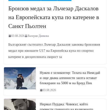
Бронзов медал за Лъчезар Даскалов
на Европейската купа по катерене в
Санкт Пьолтен
03.08.2026
Валерия Динкова
Българският състезател Лъчезар Даскалов завоюва бронзовия
медал при юношите U17 на Европейска купа по спортно
катерене в дисциплината скорост за
Нужен е хеликоптер: Телата на Нимсдай
и още двама алпинисти засега остават
блокирани на 5000 м на Броуд Пик
03.08.2026
Нирмал Пурджа: Човекът, който
премести границата на възможното