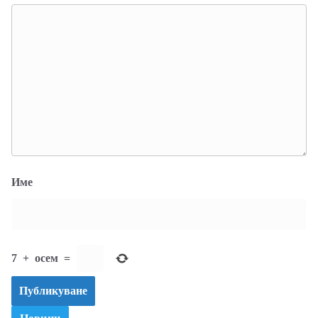
Име
7
+
осем
=