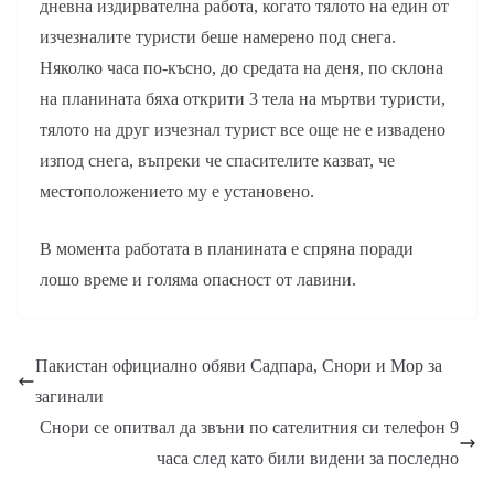
дневна издирвателна работа, когато тялото на един от
изчезналите туристи беше намерено под снега.
Няколко часа по-късно, до средата на деня, по склона
на планината бяха открити 3 тела на мъртви туристи,
тялото на друг изчезнал турист все още не е извадено
изпод снега, въпреки че спасителите казват, че
местоположението му е установено.
В момента работата в планината е спряна поради
лошо време и голяма опасност от лавини.
Пакистан официално обяви Садпара, Снори и Мор за
загинали
Снори се опитвал да звъни по сателитния си телефон 9
часа след като били видени за последно