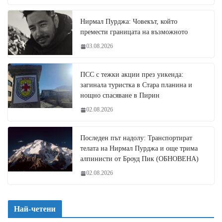
Нирмал Пурджа: Човекът, който
премести границата на възможното
03.08.2026
ПСС с тежки акции през уикенда:
загинала туристка в Стара планина и
нощно спасяване в Пирин
02.08.2026
Последен път надолу: Транспортират
телата на Нирмал Пурджа и още трима
алпинисти от Броуд Пик (ОБНОВЕНА)
02.08.2026
Най-четени