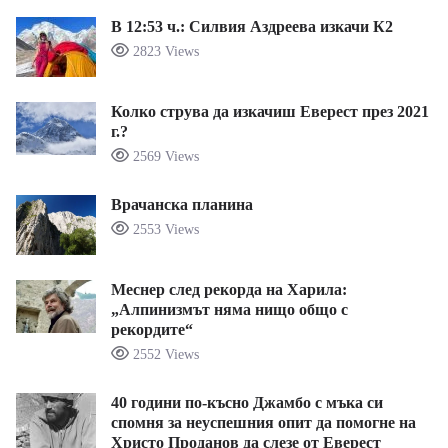
В 12:53 ч.: Силвия Аздреева изкачи К2
2823 Views
Колко струва да изкачиш Еверест през 2021
г.?
2569 Views
Врачанска планина
2553 Views
Меснер след рекорда на Харила:
„Алпинизмът няма нищо общо с
рекордите“
2552 Views
40 години по-късно Джамбо с мъка си
спомня за неуспешния опит да помогне на
Христо Проданов да слезе от Еверест