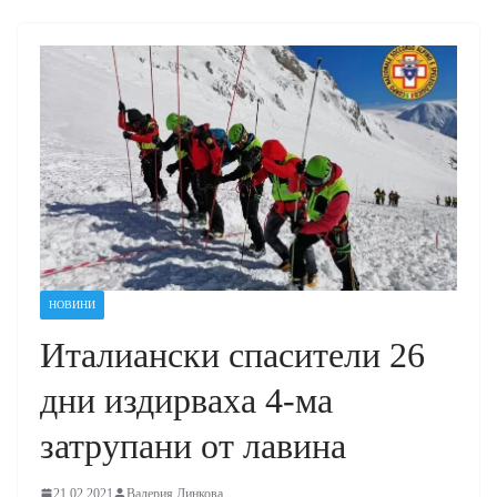
НОВИНИ
Италиански спасители 26
дни издирваха 4-ма
затрупани от лавина
21.02.2021
Валерия Динкова