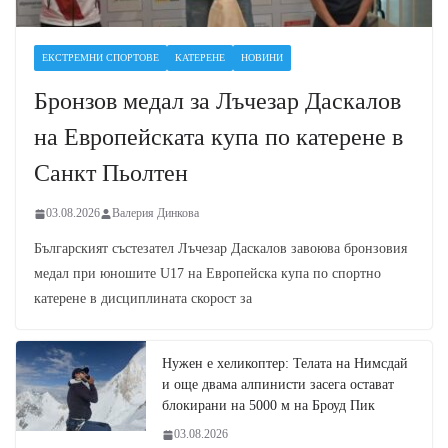
ЕКСТРЕМНИ СПОРТОВЕ
КАТЕРЕНЕ
НОВИНИ
Бронзов медал за Лъчезар Даскалов
на Европейската купа по катерене в
Санкт Пьолтен
03.08.2026
Валерия Динкова
Българският състезател Лъчезар Даскалов завоюва бронзовия
медал при юношите U17 на Европейска купа по спортно
катерене в дисциплината скорост за
Нужен е хеликоптер: Телата на Нимсдай
и още двама алпинисти засега остават
блокирани на 5000 м на Броуд Пик
03.08.2026