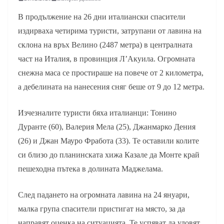
В продължение на 26 дни италиански спасители
издирваха четирима туристи, затрупани от лавина на
склона на връх Велино (2487 ​​метра) в централната
част на Италия, в провинция Л’Акуила. Огромната
снежна маса се простираше на повече от 2 километра,
а дебелината на нанесения сняг беше от 9 до 12 метра.
Изчезналите туристи бяха италианци: Тонино
Дуранте (60), Валерия Мела (25), Джанмарко Дения
(26) и Джан Мауро Фработа (33). Те оставили колите
си близо до планинската хижа Казале да Монте край
пешеходна пътека в долината Маджелама.
След падането на огромната лавина на 24 януари,
малка група спасители пристигат на място, за да
направят оценка на ситуацията. Те успяват да уловят