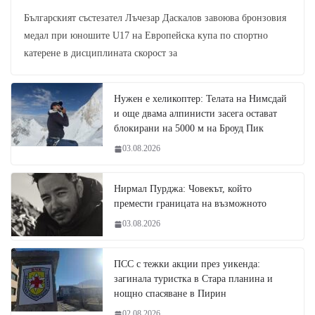
Българският състезател Лъчезар Даскалов завоюва бронзовия
медал при юношите U17 на Европейска купа по спортно
катерене в дисциплината скорост за
Нужен е хеликоптер: Телата на Нимсдай
и още двама алпинисти засега остават
блокирани на 5000 м на Броуд Пик
03.08.2026
Нирмал Пурджа: Човекът, който
премести границата на възможното
03.08.2026
ПСС с тежки акции през уикенда:
загинала туристка в Стара планина и
нощно спасяване в Пирин
02.08.2026