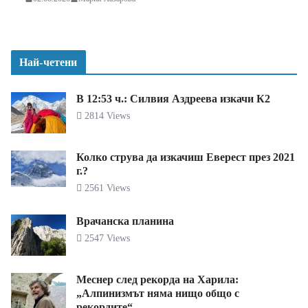
Най-четени
В 12:53 ч.: Силвия Аздреева изкачи К2
2814 Views
Колко струва да изкачиш Еверест през 2021
г.?
2561 Views
Врачанска планина
2547 Views
Меснер след рекорда на Харила:
„Алпинизмът няма нищо общо с
рекордите“