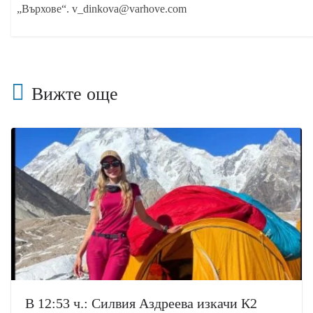
„Върхове“. v_dinkova@varhove.com
Вижте още
В 12:53 ч.: Силвия Аздреева изкачи К2