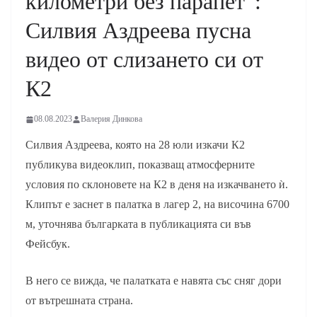
километри без парапет“:
Силвия Аздреева пусна
видео от слизането си от
К2
08.08.2023
Валерия Динкова
Силвия Аздреева, която на 28 юли изкачи К2
публикува видеоклип, показващ атмосферните
условия по склоновете на К2 в деня на изкачването ѝ.
Клипът е заснет в палатка в лагер 2, на височина 6700
м, уточнява българката в публикацията си във
Фейсбук.
В него се вижда, че палатката е навята със сняг дори
от вътрешната страна.