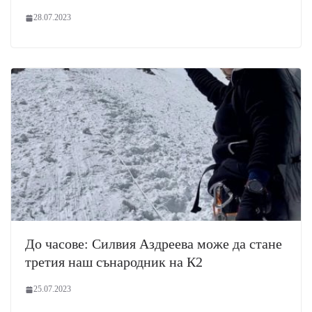
28.07.2023
До часове: Силвия Аздреева може да стане
третия наш сънародник на К2
25.07.2023