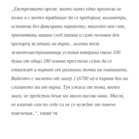
„Екстремното време, което нито една прогноза не
позна и с което трябваше да се преборим; километри,
оставени без фиксирани парапети; многото нов сняг,
причиняващ лавина след лавина и само половин ден
прозорец за атака на върха…всички тези
животозастрашаващи условия накараха около 100
души от общо 180 човека през този сезон да се
откажат и върнат от различни точки на планината.
Видеото е заснето от лагер 2 (6700 м) в първия ден на
слизането ми от върха. Тук ужаса от това, което
знам, че предстои беше на много високо ниво. Мисля,
че клипът сам по себе си не се нуждае от повече
пояснения..“
, пише тя.