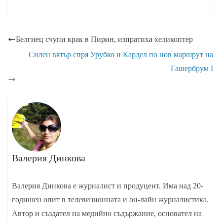
Белгиец счупи крак в Пирин, изпратиха хеликоптер
Силен вятър спря Урубко и Кардел по нов маршрут на
Гашербрум I
Валерия Динкова
Валерия Динкова е журналист и продуцент. Има над 20-
годишен опит в телевизионната и он-лайн журналистика.
Автор и създател на медийно съдържание, основател на