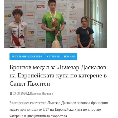
ЕКСТРЕМНИ СПОРТОВЕ
КАТЕРЕНЕ
НОВИНИ
Бронзов медал за Лъчезар Даскалов
на Европейската купа по катерене в
Санкт Пьолтен
03.08.2026
Валерия Динкова
Българският състезател Лъчезар Даскалов завоюва бронзовия
медал при юношите U17 на Европейска купа по спортно
катерене в дисциплината скорост за