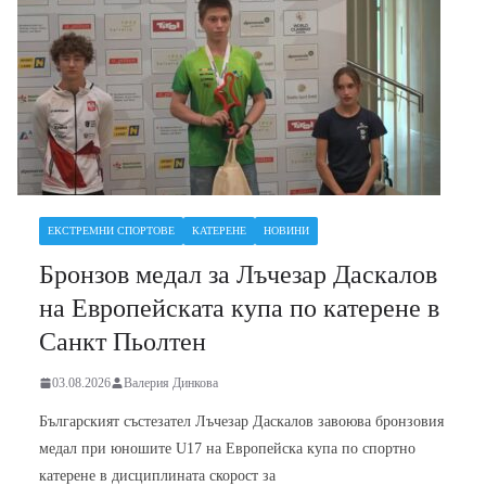
ЕКСТРЕМНИ СПОРТОВЕ
КАТЕРЕНЕ
НОВИНИ
Бронзов медал за Лъчезар Даскалов
на Европейската купа по катерене в
Санкт Пьолтен
03.08.2026
Валерия Динкова
Българският състезател Лъчезар Даскалов завоюва бронзовия
медал при юношите U17 на Европейска купа по спортно
катерене в дисциплината скорост за