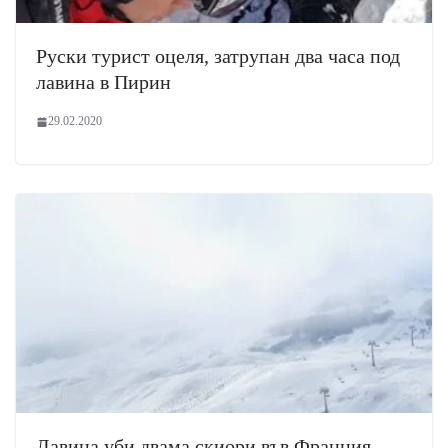
Руски турист оцеля, затрупан два часа под
лавина в Пирин
29.02.2020
Лавина уби двама скиори във Франция