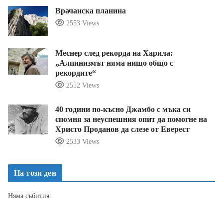
Врачанска планина
2553 Views
Меснер след рекорда на Харила:
„Алпинизмът няма нищо общо с
рекордите“
2552 Views
40 години по-късно Джамбо с мъка си
спомня за неуспешния опит да помогне на
Христо Проданов да слезе от Еверест
2533 Views
На този ден
Няма събития