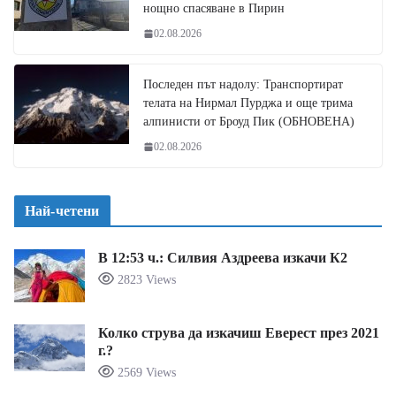
нощно спасяване в Пирин
02.08.2026
Последен път надолу: Транспортират
телата на Нирмал Пурджа и още трима
алпинисти от Броуд Пик (ОБНОВЕНА)
02.08.2026
Най-четени
В 12:53 ч.: Силвия Аздреева изкачи К2
2823 Views
Колко струва да изкачиш Еверест през 2021
г.?
2569 Views