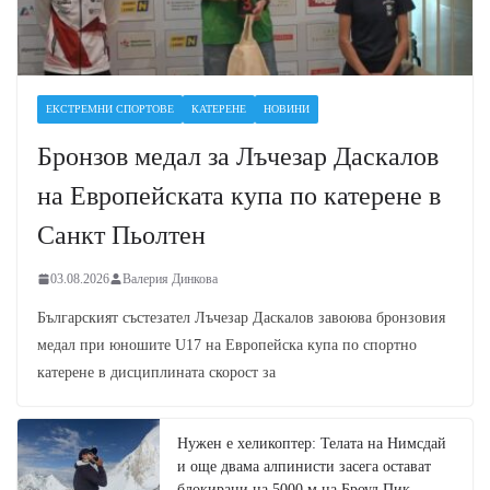
ЕКСТРЕМНИ СПОРТОВЕ
КАТЕРЕНЕ
НОВИНИ
Бронзов медал за Лъчезар Даскалов
на Европейската купа по катерене в
Санкт Пьолтен
03.08.2026
Валерия Динкова
Българският състезател Лъчезар Даскалов завоюва бронзовия
медал при юношите U17 на Европейска купа по спортно
катерене в дисциплината скорост за
Нужен е хеликоптер: Телата на Нимсдай
и още двама алпинисти засега остават
блокирани на 5000 м на Броуд Пик