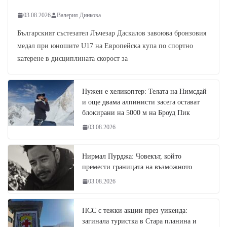
03.08.2026
Валерия Динкова
Българският състезател Лъчезар Даскалов завоюва бронзовия
медал при юношите U17 на Европейска купа по спортно
катерене в дисциплината скорост за
Нужен е хеликоптер: Телата на Нимсдай
и още двама алпинисти засега остават
блокирани на 5000 м на Броуд Пик
03.08.2026
Нирмал Пурджа: Човекът, който
премести границата на възможното
03.08.2026
ПСС с тежки акции през уикенда:
загинала туристка в Стара планина и