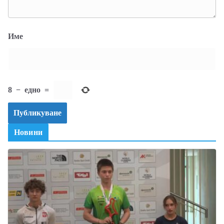
Име
8
−
едно
=
Новини