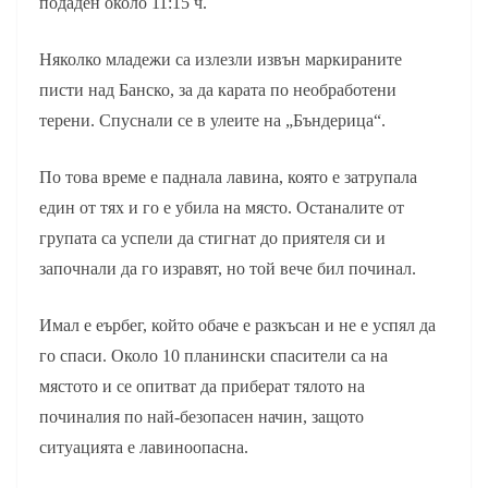
подаден около 11:15 ч.
Няколко младежи са излезли извън маркираните
писти над Банско, за да карата по необработени
терени. Спуснали се в улеите на „Бъндерица“.
По това време е паднала лавина, която е затрупала
един от тях и го е убила на място. Останалите от
групата са успели да стигнат до приятеля си и
започнали да го изравят, но той вече бил починал.
Имал е еърбег, който обаче е разкъсан и не е успял да
го спаси. Около 10 планински спасители са на
мястото и се опитват да приберат тялото на
починалия по най-безопасен начин, защото
ситуацията е лавиноопасна.