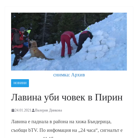
снимка: Архив
НОВИНИ
Лавина уби човек в Пирин
24.01.2021
Валерия Динкова
Лавина е паднала в района на хижа Бъндерица,
съобщи bTV. По инфомация на „24 часа“, сигналът е