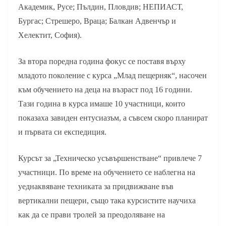
Академик, Русе; Пълдин, Пловдив; НЕПИАСТ,
Бургас; Стрешеро, Враца; Балкан Адвенчър и
Хелектит, София).
За втора поредна година фокус се поставя върху
младото поколение с курса „Млад пещерняк“, насочен
към обучението на деца на възраст под 16 години.
Тази година в курса имаше 10 участници, които
показаха завиден ентусиазъм, а съвсем скоро планират
и първата си експедиция.
Курсът за „Техническо усъвършенстване“ привлече 7
участници. По време на обучението се наблегна на
уеднаквяване техниката за придвижване във
вертикални пещери, също така курсистите научиха
как да се прави тролей за преодоляване на