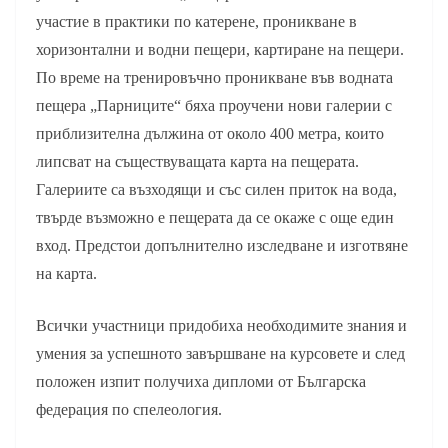
участие в практики по катерене, проникване в
хоризонтални и водни пещери, картиране на пещери.
По време на тренировъчно проникване във водната
пещера „Парниците“ бяха проучени нови галерии с
приблизителна дължина от около 400 метра, които
липсват на съществуващата карта на пещерата.
Галериите са възходящи и със силен приток на вода,
твърде възможно е пещерата да се окаже с още един
вход. Предстои допълнително изследване и изготвяне
на карта.
Всички участници придобиха необходимите знания и
умения за успешното завършване на курсовете и след
положен изпит получиха дипломи от Българска
федерация по спелеология.