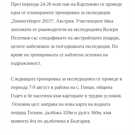
През периода 24-26 юли пак на Карлуково се проведе
една от планираните тренировки за експедиция
„Тененгебирге 2015“, Австрия. Участниците бяха
запознати от ръководителя на експедицията Валери
Пелтеков със спецификите на австрийските пещери,
целите набелязани за тазгодишната експедиция. По
време на тренировката се наблегна основно на
издръжливост.
Следващата тренировка за експедицията се проведе в
периода 7-9 август в района на с. Гинци, община
Годеч и бе насочена към картиране в трудни условия.
Основна цел: направа на нова карта на водната
пещера Тизоин, дълбока 320м и дълга 360м, към
момента 4та по дълбочина в България.