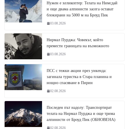
Нужен е хеликоптер: Телата на Нимсдай
и още двама алпинисти засега остават
блокирани на 5000 м на Броуд Пик
03.08.2026
Нирмал Пурджа: Човекът, който
премести границата на възможното
03.08.2026
ПСС с тежки акции през уикенда:
загинала туристка в Стара планина и
нощно спасяване в Пирин
02.08.2026
Последен път надолу: Транспортират
телата на Нирмал Пурджа и още трима
алпинисти от Броуд Пик (ОБНОВЕНА)
02.08.2026