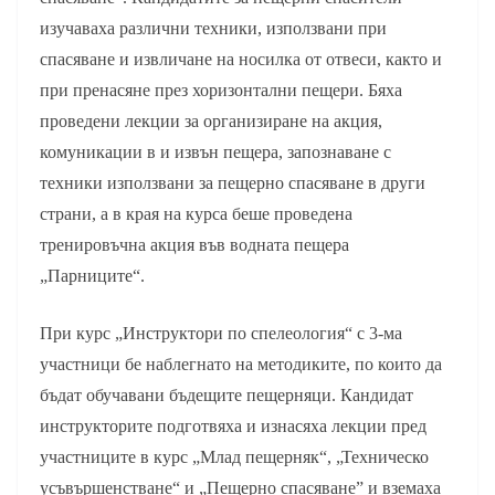
изучаваха различни техники, използвани при
спасяване и извличане на носилка от отвеси, както и
при пренасяне през хоризонтални пещери. Бяха
проведени лекции за организиране на акция,
комуникации в и извън пещера, запознаване с
техники използвани за пещерно спасяване в други
страни, а в края на курса беше проведена
тренировъчна акция във водната пещера
„Парниците“.
При курс „Инструктори по спелеология“ с 3-ма
участници бе наблегнато на методиките, по които да
бъдат обучавани бъдещите пещерняци. Кандидат
инструкторите подготвяха и изнасяха лекции пред
участниците в курс „Млад пещерняк“, „Техническо
усъвършенстване“ и „Пещерно спасяване” и вземаха