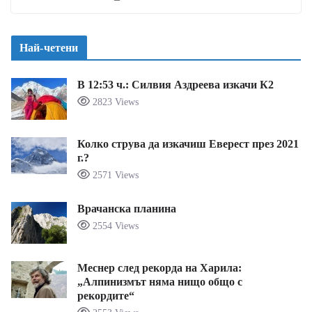
Най-четени
В 12:53 ч.: Силвия Аздреева изкачи К2
2823 Views
Колко струва да изкачиш Еверест през 2021
г.?
2571 Views
Врачанска планина
2554 Views
Меснер след рекорда на Харила:
„Алпинизмът няма нищо общо с
рекордите“