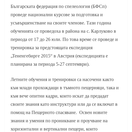
Българската федерация по спелеология (БФСп)
проведе национални курсове за подготовка и
усъвършенстване на своите членове. Тази година
обученията се проведоха в района на с. Карлуково в
периода от 17 до 26 юли. По това време се проведе и
тренировка за предстоящата експедиция
„Тененгебирге 2015“ в Австрия (експедицията е
планирана за периода 5-27 септември).
Летните обучения и тренировки са насочени както
към млади прохождащи в тъмното пещерняци, така и
към вече опитни кадри, които искат да предадат
своите знания като инструктури или да се включат в
помощ на Пещерното спасяване. Освен новите
знания и умения по проникване и проучване на
хоризонтални и вертикални пещери, които