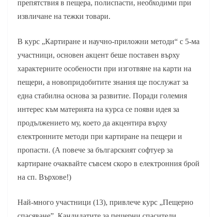
препятствия в пещера, полиспасти, необходими при
извличане на тежки товари.
В курс „Картиране и научно-приложни методи“ с 5-ма
участници, основен акцент беше поставен върху
характерните особености при изготвяне на карти на
пещери, а новопридобитите знания ще послужат за
една стабилна основа за развитие. Поради големия
интерес към материята на курса се появи идея за
продължението му, което да акцентира върху
електронните методи при картиране на пещери и
пропасти. (А повече за българският софтуер за
картиране очаквайте съвсем скоро в електронния брой
на сп. Върхове!)
Най-много участници (13), привлече курс „Пещерно
спасяване”. Кандидатите за пещерни спасители