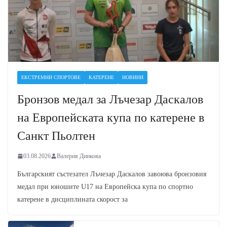
ЕКСТРЕМНИ СПОРТОВЕ
КАТЕРЕНЕ
НОВИНИ
Бронзов медал за Лъчезар Даскалов
на Европейската купа по катерене в
Санкт Пьолтен
03.08.2026
Валерия Динкова
Българският състезател Лъчезар Даскалов завоюва бронзовия
медал при юношите U17 на Европейска купа по спортно
катерене в дисциплината скорост за