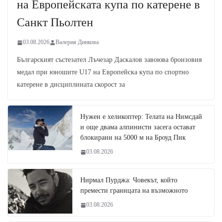
на Европейската купа по катерене в
Санкт Пьолтен
03.08.2026
Валерия Динкова
Българският състезател Лъчезар Даскалов завоюва бронзовия
медал при юношите U17 на Европейска купа по спортно
катерене в дисциплината скорост за
Нужен е хеликоптер: Телата на Нимсдай
и още двама алпинисти засега остават
блокирани на 5000 м на Броуд Пик
03.08.2026
Нирмал Пурджа: Човекът, който
премести границата на възможното
03.08.2026