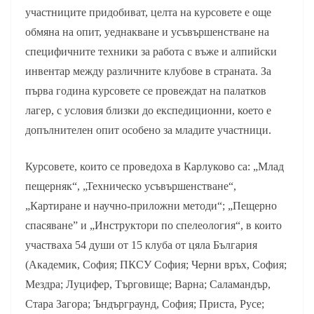
участниците придобиват, целта на курсовете е още
обмяна на опит, уеднакване и усъвършенстване на
специфичните техники за работа с въже и алпийски
инвентар между различните клубове в страната. За
първа година курсовете се провеждат на палатков
лагер, с условия близки до експедиционни, което е
допълнителен опит особено за младите участници.
Курсовете, които се проведоха в Карлуково са: „Млад
пещерняк“, „Техническо усъвършенстване“,
„Картиране и научно-приложни методи“; „Пещерно
спасяване” и „Инструктори по спелеология“, в които
участваха 54 души от 15 клуба от цяла България
(Академик, София; ПКСУ София; Черни връх, София;
Мездра; Луцифер, Търговище; Варна; Саламандър,
Стара Загора; Ъндърграунд, София; Приста, Русе;