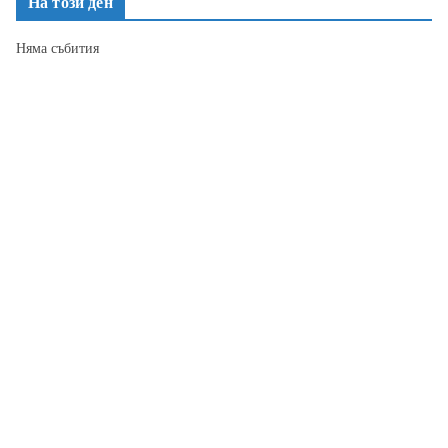
На този ден
Няма събития