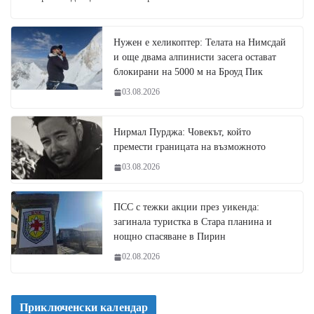
Нужен е хеликоптер: Телата на Нимсдай
и още двама алпинисти засега остават
блокирани на 5000 м на Броуд Пик
03.08.2026
Нирмал Пурджа: Човекът, който
премести границата на възможното
03.08.2026
ПСС с тежки акции през уикенда:
загинала туристка в Стара планина и
нощно спасяване в Пирин
02.08.2026
Приключенски календар