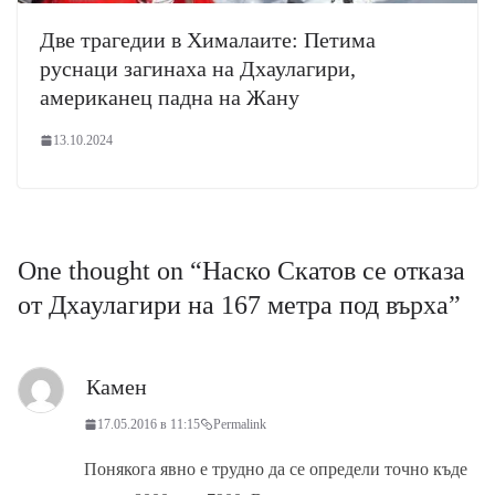
Две трагедии в Хималаите: Петима
руснаци загинаха на Дхаулагири,
американец падна на Жану
13.10.2024
One thought on “
Наско Скатов се отказа
от Дхаулагири на 167 метра под върха
”
Камен
17.05.2016 в 11:15
Permalink
Понякога явно е трудно да се определи точно къде