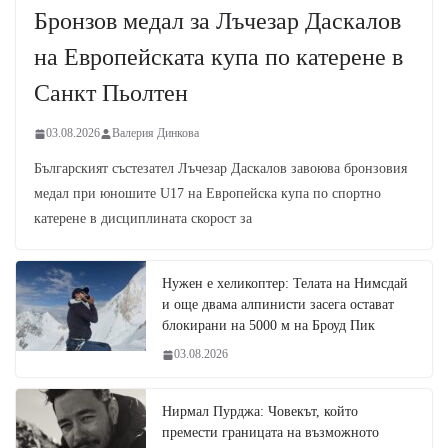
Бронзов медал за Лъчезар Даскалов
на Европейската купа по катерене в
Санкт Пьолтен
03.08.2026
Валерия Динкова
Българският състезател Лъчезар Даскалов завоюва бронзовия
медал при юношите U17 на Европейска купа по спортно
катерене в дисциплината скорост за
Нужен е хеликоптер: Телата на Нимсдай
и още двама алпинисти засега остават
блокирани на 5000 м на Броуд Пик
03.08.2026
Нирмал Пурджа: Човекът, който
премести границата на възможното