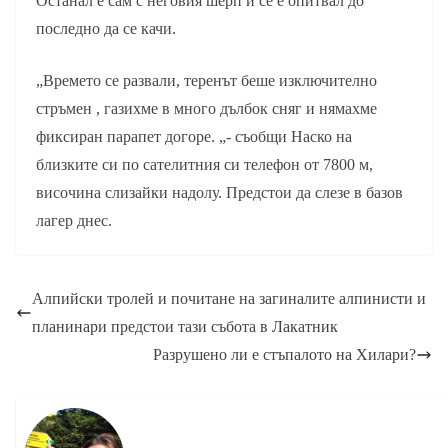
Останал е сам с неговия шерп и се е опитвал до
последно да се качи.
„Времето се развали, теренът беше изключително
стръмен , газихме в много дълбок сняг и нямахме
фиксиран парапет догоре. „- съобщи Наско на
близките си по сателитния си телефон от 7800 м,
височина слизайки надолу. Предстои да слезе в базов
лагер днес.
Алпийски тролей и почитане на загиналите алпинисти и
планинари предстои тази събота в Лакатник
Разрушено ли е стъпалото на Хилари?