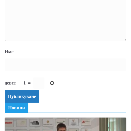
Име
девет
−
1
=
Новини