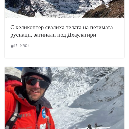
С хеликоптер свалиха телата на петимата
руснаци, загинали под Дхаулагири
17.10.2024