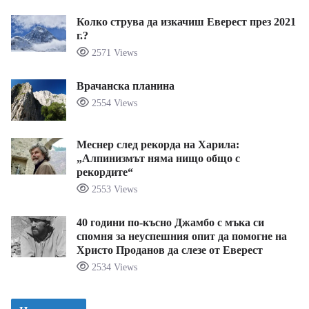
Колко струва да изкачиш Еверест през 2021
г.?
2571 Views
Врачанска планина
2554 Views
Меснер след рекорда на Харила:
„Алпинизмът няма нищо общо с
рекордите“
2553 Views
40 години по-късно Джамбо с мъка си
спомня за неуспешния опит да помогне на
Христо Проданов да слезе от Еверест
2534 Views