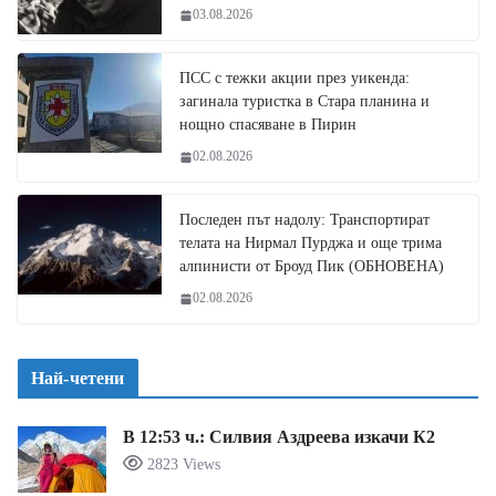
03.08.2026
ПСС с тежки акции през уикенда:
загинала туристка в Стара планина и
нощно спасяване в Пирин
02.08.2026
Последен път надолу: Транспортират
телата на Нирмал Пурджа и още трима
алпинисти от Броуд Пик (ОБНОВЕНА)
02.08.2026
Най-четени
В 12:53 ч.: Силвия Аздреева изкачи К2
2823 Views