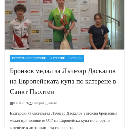
ЕКСТРЕМНИ СПОРТОВЕ
КАТЕРЕНЕ
НОВИНИ
Бронзов медал за Лъчезар Даскалов
на Европейската купа по катерене в
Санкт Пьолтен
03.08.2026
Валерия Динкова
Българският състезател Лъчезар Даскалов завоюва бронзовия
медал при юношите U17 на Европейска купа по спортно
катерене в дисциплината скорост за