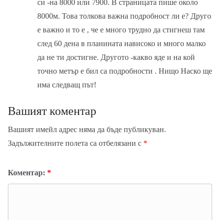
си -на 8000 или 7900. В страницата пише около
8000м. Това толкова важна подробност ли е? Друго
е важно и то е , че е много трудно да стигнеш там
след 60 дена в планината нависоко и много малко
да не ти достигне. Другото -какво яде и на кой
точно метър е бил са подробности . Нищо Наско ще
има следващ път!
Вашият коментар
Вашият имейл адрес няма да бъде публикуван.
Задължителните полета са отбелязани с
*
Коментар:
*