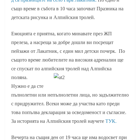
също време в събота в 10 часа започват Празника на
детската рисунка и Алпийския тролей.
Емоцията е приятна, когато минавате през ЖП
прелеза, а насреща за добре дошли ви посрещат
пейзажи от Лакатник, с един мил детски почерк. По
същото време любителите на високия адреналин ще
се спускат по алпийския тролей над Алпийска
поляна.
Нужно е да сте
пълнолетни или непълнолетни лица, но задължително
с придружител. Всеки може да участва като преди
това попълва декларация за осведоменост и съгласие.
За историята на Алпийския тролей научете
ТУК.
Вечерта на същия ден от 19 часа ще има водосвет при