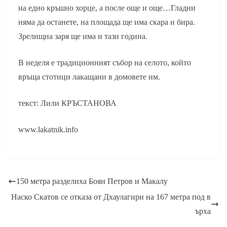
на едно кръшно хорце, а после още и още…Гладни
няма да останете, на площада ще има скара и бира.
Зрелищна заря ще има и тази година.
В неделя e традиционният събор на селото, който
връща стотици лакащани в домовете им.
текст: Лили КРЪСТАНОВА
www.lakatnik.info
150 метра разделиха Боян Петров и Макалу
Наско Скатов се отказа от Дхаулагири на 167 метра под в
ърха