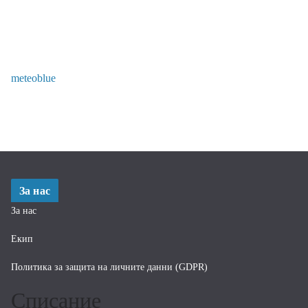
meteoblue
За нас
За нас
Екип
Политика за защита на личните данни (GDPR)
Списание