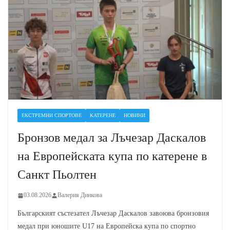
ЕКСТРЕМНИ СПОРТОВЕ
КАТЕРЕНЕ
НОВИНИ
Бронзов медал за Лъчезар Даскалов
на Европейската купа по катерене в
Санкт Пьолтен
03.08.2026
Валерия Динкова
Българският състезател Лъчезар Даскалов завоюва бронзовия
медал при юношите U17 на Европейска купа по спортно