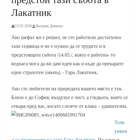
Лакатник
13.05.2016
Валерия Динкова
Ако шефът ви е решил, че сте работили достатъчно
тази седмица и не е нужно да се трудите и в
предстоящата събота /14.05./, която е работна- то
веднага мога да ви дам идея как и къде да прекарате
един страхотен уикенд – Гара Лакатник.
Ако сте любители на природата вашето място е тук.
Близо е до София, въздухът е чист, а гледката, която се
отваря пред вас, когато слезете от влака – удивителна.
Този
уикен
д са празниците на село Гара Лакатник.
По едно и