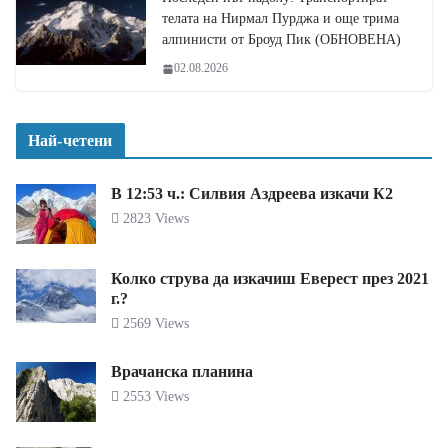
телата на Нирмал Пурджа и още трима
алпинисти от Броуд Пик (ОБНОВЕНА)
02.08.2026
Най-четени
В 12:53 ч.: Силвия Аздреева изкачи К2
2823 Views
Колко струва да изкачиш Еверест през 2021
г.?
2569 Views
Врачанска планина
2553 Views