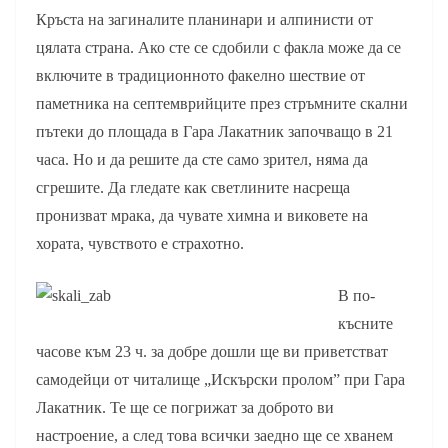
Кръста на загиналите планинари и алпинисти от
цялата страна. Ако сте се сдобили с факла може да се
включите в традиционното факелно шествие от
паметника на септемврийците през стръмните скални
пътеки до площада в Гара Лакатник започващо в 21
часа. Но и да решите да сте само зрител, няма да
сгрешите. Да гледате как светлините насреща
пронизват мрака, да чувате химна и виковете на
хората, чувството е страхотно.
В по-
късните
часове към 23 ч. за добре дошли ще ви приветстват
самодейци от читалище „Искърски пролом” при Гара
Лакатник. Те ще се погрижат за доброто ви
настроение, а след това всички заедно ще се хванем