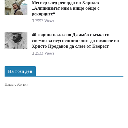
Меснер след рекорда на Харила:
„Алпинизмът няма нищо общо с
рекордите“
2552 Views
40 години по-късно Джамбо с мъка си
спомня за неуспешния опит да помогне на
Христо Проданов да слезе от Еверест
2533 Views
На този ден
Няма събития