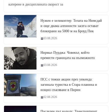
катерене в дисциплината скорост за
Нужен е хеликоптер: Телата на Нимсдай
и още двама алпинисти засега остават
блокирани на 5000 м на Броуд Пик
03.08.2026
Нирмал Пурджа: Човекът, който
премести границата на възможното
03.08.2026
ПСС с тежки акции през уикенда:
загинала туристка в Стара планина и
нощно спасяване в Пирин
02.08.2026
Последен път надолу: Транспортират