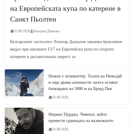
на Европейската купа по катерене в
Санкт Пьолтен
03.08.2026
Валерия Динкова
Българският състезател Лъчезар Даскалов завоюва бронзовия
медал при юношите U17 на Европейска купа по спортно
катерене в дисциплината скорост за
Нужен е хеликоптер: Телата на Нимсдай
и още двама алпинисти засега остават
блокирани на 5000 м на Броуд Пик
03.08.2026
Нирмал Пурджа: Човекът, който
премести границата на възможното
03.08.2026