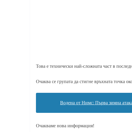
Това е технически най-сложната част в послед
Очаква се групата да стигне връхната точка око
Водена от Нимс: Първа зимна атак
Очакваме нова информация!