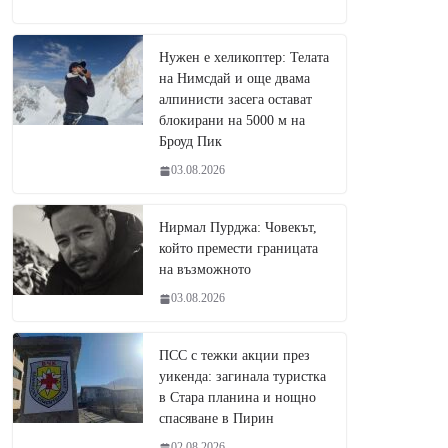
Нужен е хеликоптер: Телата
на Нимсдай и още двама
алпинисти засега остават
блокирани на 5000 м на
Броуд Пик
03.08.2026
Нирмал Пурджа: Човекът,
който премести границата
на възможното
03.08.2026
ПСС с тежки акции през
уикенда: загинала туристка
в Стара планина и нощно
спасяване в Пирин
02.08.2026