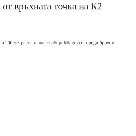
 от връхната точка на К2
е на 200 метра от върха, съобщи Mingma G преди броени