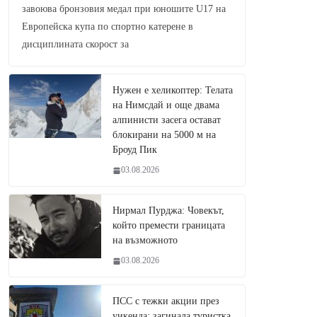
завоюва бронзовия медал при юношите U17 на
Европейска купа по спортно катерене в
дисциплината скорост за
Нужен е хеликоптер: Телата
на Нимсдай и още двама
алпинисти засега остават
блокирани на 5000 м на
Броуд Пик
03.08.2026
Нирмал Пурджа: Човекът,
който премести границата
на възможното
03.08.2026
ПСС с тежки акции през
уикенда: загинала туристка