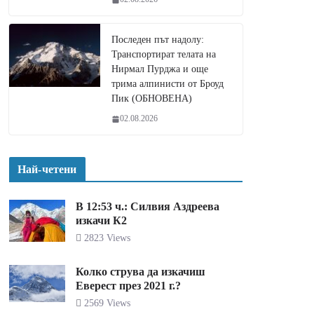
Последен път надолу:
Транспортират телата на
Нирмал Пурджа и още
трима алпинисти от Броуд
Пик (ОБНОВЕНА)
02.08.2026
Най-четени
В 12:53 ч.: Силвия Аздреева
изкачи К2
2823 Views
Колко струва да изкачиш
Еверест през 2021 г.?
2569 Views