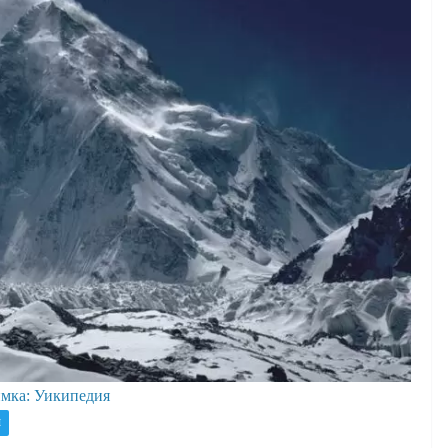
мка: Уикипедия
И