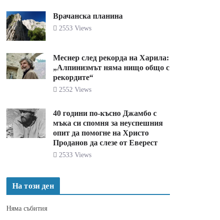
Врачанска планина
2553 Views
Меснер след рекорда на Харила:
„Алпинизмът няма нищо общо с
рекордите“
2552 Views
40 години по-късно Джамбо с
мъка си спомня за неуспешния
опит да помогне на Христо
Проданов да слезе от Еверест
2533 Views
На този ден
Няма събития