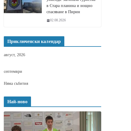
в Стара планина и нощно
спасяване в Пирин
02.08.2026
Приключенски календар
август, 2026
септември
Няма събития
Най-ново