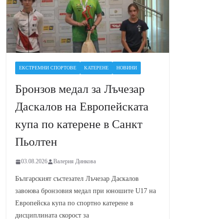
ЕКСТРЕМНИ СПОРТОВЕ
КАТЕРЕНЕ
НОВИНИ
Бронзов медал за Лъчезар
Даскалов на Европейската
купа по катерене в Санкт
Пьолтен
03.08.2026
Валерия Динкова
Българският състезател Лъчезар Даскалов
завоюва бронзовия медал при юношите U17 на
Европейска купа по спортно катерене в
дисциплината скорост за