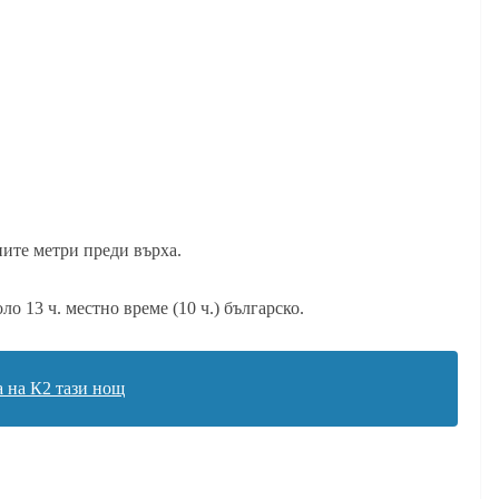
ните метри преди върха.
ло 13 ч. местно време (10 ч.) българско.
а на К2 тази нощ