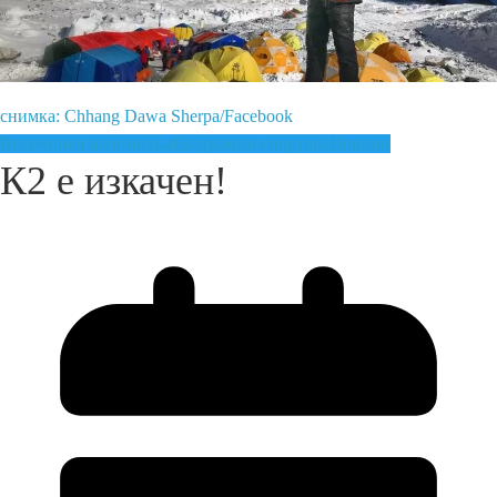
снимка: Chhang Dawa Sherpa/Facebook
Височинен алпинизъм
Екстремни спортове
Новини
К2 е изкачен!