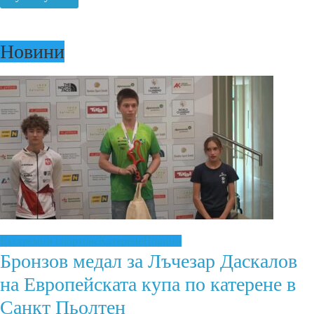
Новини
Екстремни спортове
Катерене
Новини
Бронзов медал за Лъчезар Даскалов
на Европейската купа по катерене в
Санкт Пьолтен