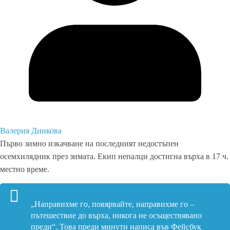
Валерия Динкова
Първо зимно изкачване на последният недостъпен
осемхилядник през зимата. Екип непалци достигна върха в 17 ч.
местно време.
„Направихме го, повярвайте, направихме го –
пътешествие до върха, никога не осъществявано
преди“. Това преди минути написа във Фейсбук