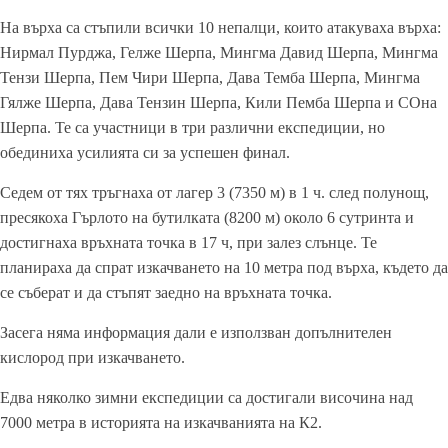
На върха са стъпили всички 10 непалци, които атакуваха върха:
Нирмал Пурджа, Гелже Шерпа, Мингма Давид Шерпа, Мингма
Тензи Шерпа, Пем Чири Шерпа, Дава Темба Шерпа, Мингма
Гялже Шерпа, Дава Тензин Шерпа, Кили Пемба Шерпа и СОна
Шерпа. Те са участници в три различни експедиции, но
обединиха усилията си за успешен финал.
Седем от тях тръгнаха от лагер 3 (7350 м) в 1 ч. след полунощ,
пресякоха Гърлото на бутилката (8200 м) около 6 сутринта и
достигнаха връхната точка в 17 ч, при залез слънце. Те
планираха да спрат изкачването на 10 метра под върха, където да
се съберат и да стъпят заедно на връхната точка.
Засега няма информация дали е използван допълнителен
кислород при изкачването.
Едва няколко зимни експедиции са достигали височина над
7000 метра в историята на изкачванията на К2.