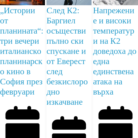
„Истории
След К2:
Напрежени
от
Баргиел
е и високи
планината“:
осъществи
температур
три вечери
пълно ски
и на К2
италианско
спускане и
доведоха до
планинарск
от Еверест
една
о кино в
след
единствена
София през
безкислоро
атака на
февруари
дно
върха
изкачване