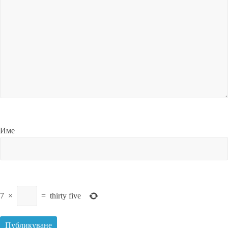
Име
7
×
=
thirty five