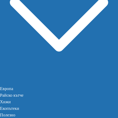
Европа
Райско кътче
Хижи
Екопътеки
Полезно