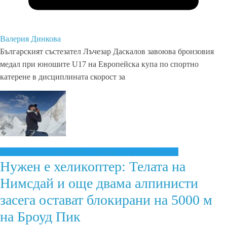
Валерия Динкова
Българският състезател Лъчезар Даскалов завоюва бронзовия
медал при юношите U17 на Европейска купа по спортно
катерене в дисциплината скорост за
Височинен алпинизъм
Екстремни спортове
Новини
Нужен е хеликоптер: Телата на
Нимсдай и още двама алпинисти
засега остават блокирани на 5000 м
на Броуд Пик