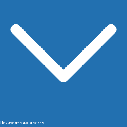
Височинен алпинизъм