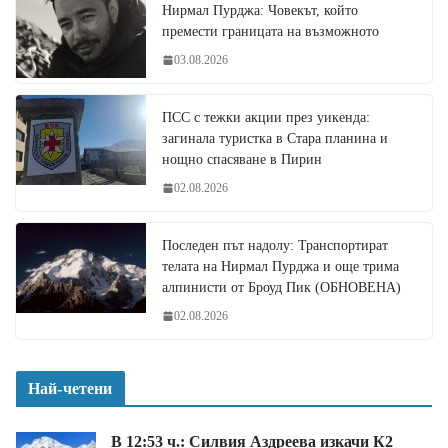
Нирмал Пурджа: Човекът, който
премести границата на възможното
03.08.2026
ПСС с тежки акции през уикенда:
загинала туристка в Стара планина и
нощно спасяване в Пирин
02.08.2026
Последен път надолу: Транспортират
телата на Нирмал Пурджа и още трима
алпинисти от Броуд Пик (ОБНОВЕНА)
02.08.2026
Най-четени
В 12:53 ч.: Силвия Аздреева изкачи К2