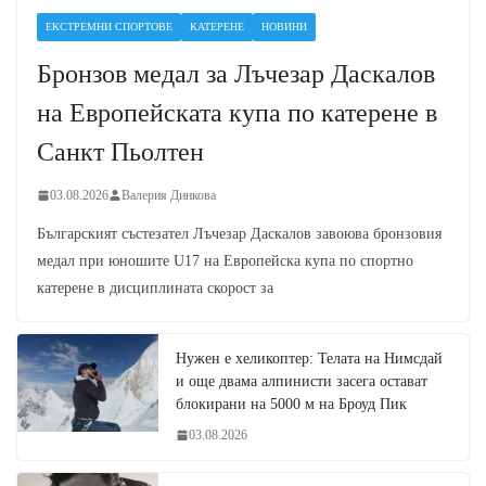
ЕКСТРЕМНИ СПОРТОВЕ
КАТЕРЕНЕ
НОВИНИ
Бронзов медал за Лъчезар Даскалов
на Европейската купа по катерене в
Санкт Пьолтен
03.08.2026
Валерия Динкова
Българският състезател Лъчезар Даскалов завоюва бронзовия
медал при юношите U17 на Европейска купа по спортно
катерене в дисциплината скорост за
Нужен е хеликоптер: Телата на Нимсдай
и още двама алпинисти засега остават
блокирани на 5000 м на Броуд Пик
03.08.2026