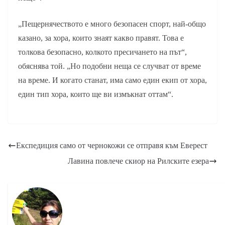
„Пещернячеството е много безопасен спорт, най-общо
казано, за хора, които знаят какво правят. Това е
толкова безопасно, колкото пресичането на път“,
обяснява той. „Но подобни неща се случват от време
на време. И когато станат, има само един екип от хора,
един тип хора, които ще ви измъкнат оттам“.
Експедиция само от чернокожи се отправя към Еверест
Лавина повлече скиор на Рилските езера