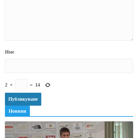
Име
2
×
=
14
Новини