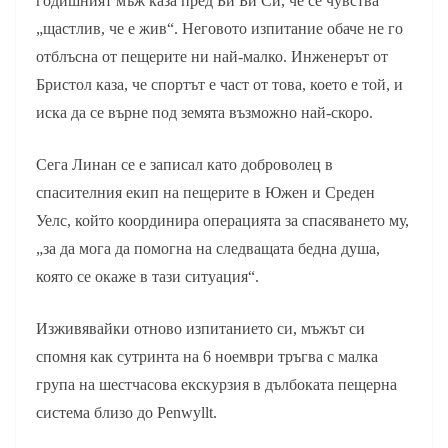
годишният мъж каза пред Би Би Си, че се чувства
„щастлив, че е жив“. Неговото изпитание обаче не го
отблъсна от пещерите ни най-малко. Инженерът от
Бристол каза, че спортът е част от това, което е той, и
иска да се върне под земята възможно най-скоро.
Сега Линан се е записал като доброволец в
спасителния екип на пещерите в Южен и Среден
Уелс, който координира операцията за спасяването му,
„за да мога да помогна на следващата бедна душа,
която се окаже в тази ситуация“.
Изживявайки отново изпитанието си, мъжът си
спомня как сутринта на 6 ноември тръгва с малка
група на шестчасова екскурзия в дълбоката пещерна
система близо до Penwyllt.