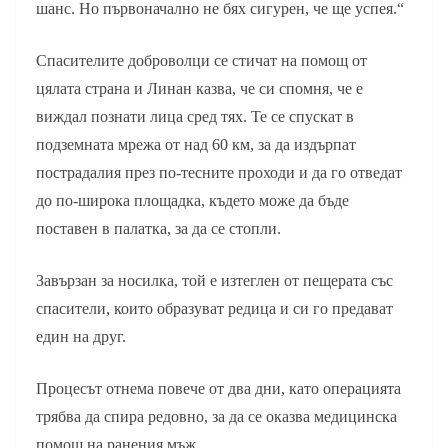
шанс. Но първоначално не бях сигурен, че ще успея.“
Спасителите доброволци се стичат на помощ от
цялата страна и Линан казва, че си спомня, че е
виждал познати лица сред тях. Те се спускат в
подземната мрежа от над 60 км, за да издърпат
пострадалия през по-тесните проходи и да го отведат
до по-широка площадка, където може да бъде
поставен в палатка, за да се стопли.
Завързан за носилка, той е изтеглен от пещерата със
спасители, които образуват редица и си го предават
един на друг.
Процесът отнема повече от два дни, като операцията
трябва да спира редовно, за да се оказва медицинска
помощ на ранения мъж.