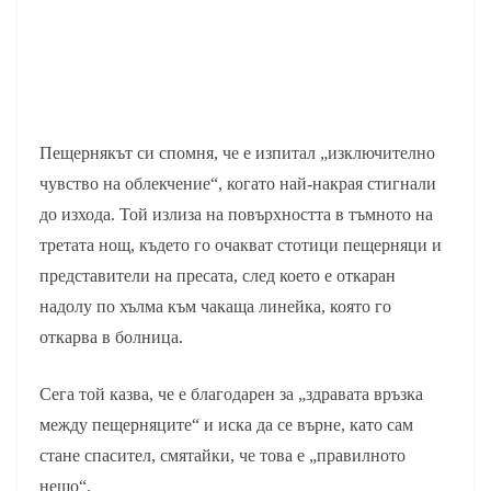
Пещернякът си спомня, че е изпитал „изключително
чувство на облекчение“, когато най-накрая стигнали
до изхода. Той излиза на повърхността в тъмното на
третата нощ, където го очакват стотици пещерняци и
представители на пресата, след което е откаран
надолу по хълма към чакаща линейка, която го
откарва в болница.
Сега той казва, че е благодарен за „здравата връзка
между пещерняците“ и иска да се върне, като сам
стане спасител, смятайки, че това е „правилното
нещо“.