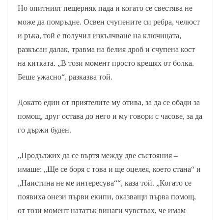
Но опитният пещерняк пада и когато се свестява не
може да помръдне. Освен счупените си ребра, челюст
и ръка, той е получил изкълчване на ключицата,
разкъсан далак, травма на белия дроб и счупена кост
на китката. „В този момент просто крещях от болка.
Беше ужасно“, разказва той.
Докато един от приятелите му отива, за да се обади за
помощ, друг остава до него и му говори с часове, за да
го държи буден.
„Продължих да се въртя между две състояния –
имаше: „Ще се боря с това и ще оцелея, което стана“ и
„Наистина не ме интересува““, каза той. „Когато се
появиха онези първи екипи, оказващи първа помощ,
от този момент нататък винаги чувствах, че имам