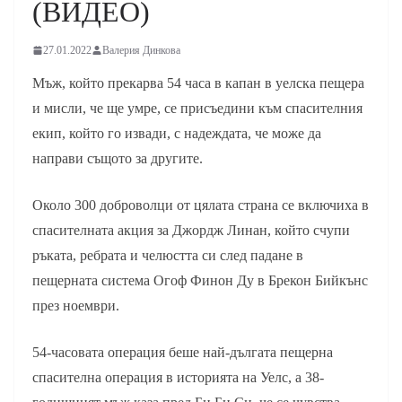
(ВИДЕО)
27.01.2022
Валерия Динкова
Мъж, който прекарва 54 часа в капан в уелска пещера
и мисли, че ще умре, се присъедини към спасителния
екип, който го извади, с надеждата, че може да
направи същото за другите.
Около 300 доброволци от цялата страна се включиха в
спасителната акция за Джордж Линан, който счупи
ръката, ребрата и челюстта си след падане в
пещерната система Огоф Финон Ду в Брекон Бийкънс
през ноември.
54-часовата операция беше най-дългата пещерна
спасителна операция в историята на Уелс, а 38-