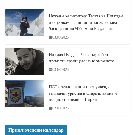
Нужен е хеликоптер: Телата на Нимсдай
и още двама алпинисти засега остават
блокирани на 5000 м на Броуд Пик
03.08.2026
Нирмал Пурджа: Човекът, който
премести границата на възможното
03.08.2026
ПСС с тежки акции през уикенда:
загинала туристка в Стара планина и
нощно спасяване в Пирин
02.08.2026
Приключенски календар