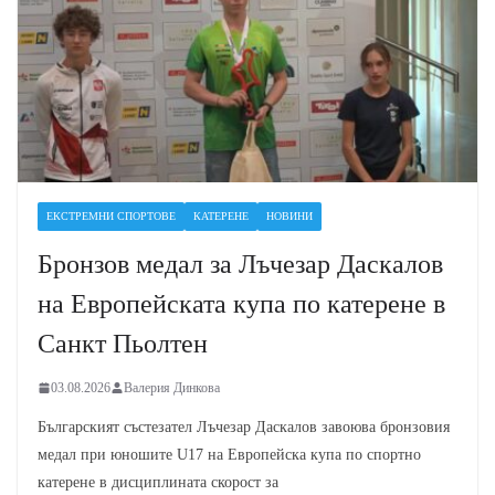
ЕКСТРЕМНИ СПОРТОВЕ
КАТЕРЕНЕ
НОВИНИ
Бронзов медал за Лъчезар Даскалов
на Европейската купа по катерене в
Санкт Пьолтен
03.08.2026
Валерия Динкова
Българският състезател Лъчезар Даскалов завоюва бронзовия
медал при юношите U17 на Европейска купа по спортно
катерене в дисциплината скорост за