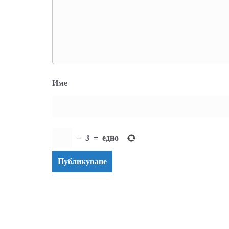
Име
−
3
=
едно