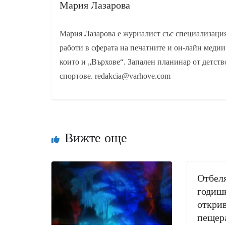
Мария Лазарова
Мария Лазарова е журналист със специализаци
работи в сферата на печатните и он-лайн медии
които и „Върхове“. Запален планинар от детств
спортове. redakcia@varhove.com
Вижте още
Отбеля
годиш
открив
пещер