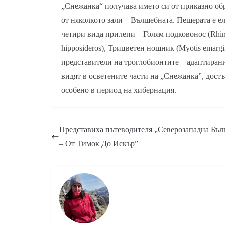
„Снежанка“ получава името си от приказно обр
от няколкото зали – Вълшебната. Пещерата е е
четири вида прилепи – Голям подковонос (Rhin
hipposideros), Трицветен нощник (Myotis emargi
представители на троглобионтите – адаптирани
видят в осветените части на „Снежанка”, дост
особено в период на хибернация.
Представиха пътеводителя „Северозападна Бъл
– От Тимок До Искър”