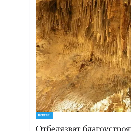
НОВИНИ
Отбелязват благоустро