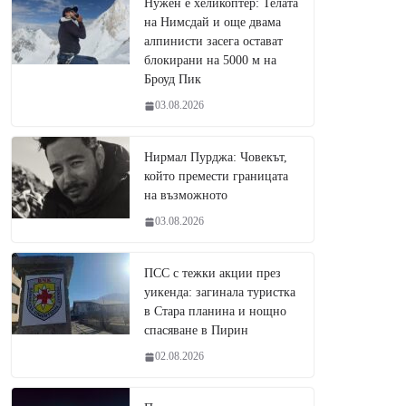
Нужен е хеликоптер: Телата
на Нимсдай и още двама
алпинисти засега остават
блокирани на 5000 м на
Броуд Пик
03.08.2026
Нирмал Пурджа: Човекът,
който премести границата
на възможното
03.08.2026
ПСС с тежки акции през
уикенда: загинала туристка
в Стара планина и нощно
спасяване в Пирин
02.08.2026