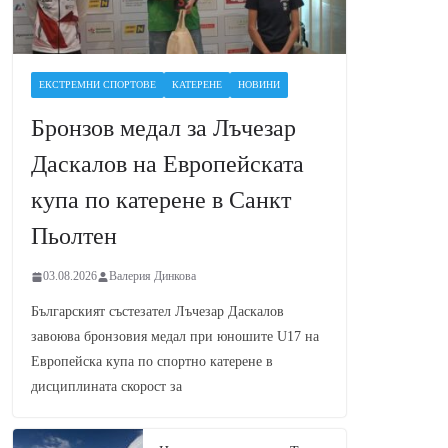
ЕКСТРЕМНИ СПОРТОВЕ
КАТЕРЕНЕ
НОВИНИ
Бронзов медал за Лъчезар
Даскалов на Европейската
купа по катерене в Санкт
Пьолтен
03.08.2026
Валерия Динкова
Българският състезател Лъчезар Даскалов
завоюва бронзовия медал при юношите U17 на
Европейска купа по спортно катерене в
дисциплината скорост за