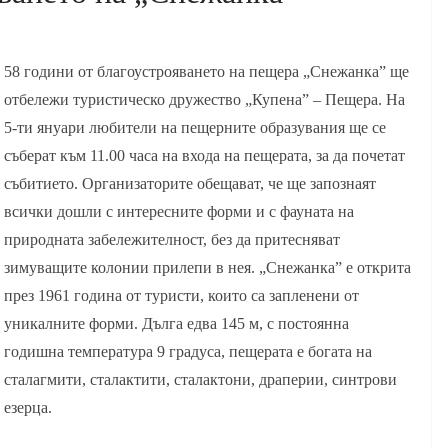
58 години от благоустрояването на пещера „Снежанка” ще
отбележи туристическо дружество „Купена” – Пещера. На
5-ти януари любители на пещерните образувания ще се
съберат към 11.00 часа на входа на пещерата, за да почетат
събитието. Организаторите обещават, че ще запознаят
всички дошли с интересните форми и с фауната на
природната забележителност, без да притесняват
зимуващите колонии прилепи в нея. „Снежанка” е открита
през 1961 година от туристи, които са запленени от
уникалните форми. Дълга едва 145 м, с постоянна
годишна температура 9 градуса, пещерата е богата на
сталагмити, сталактити, сталактони, драперии, синтрови
езерца.