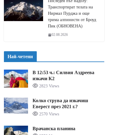
Последен път надолу:
Транспортират телата на
Нирмал Пурджа и още
трима алпинисти от Броуд
Пик (ОБНОВЕНА)
02.08.2026
Най-четени
В 12:53 ч.: Силвия Аздреева
изкачи К2
2823 Views
Колко струва да изкачиш
Еверест през 2021 г.?
2570 Views
Врачанска планина