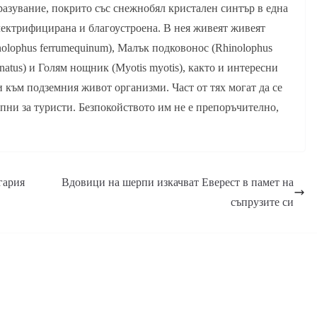
азувание, покрито със снежнобял кристален синтър в една
лектрифицирана и благоустроена. В нея живеят живеят
olophus ferrumequinum), Малък подковонос (Rhinolophus
natus) и Голям нощник (Myotis myotis), както и интересни
 към подземния живот организми. Част от тях могат да се
ъпни за туристи. Безпокойството им не е препоръчително,
гария
Вдовици на шерпи изкачват Еверест в памет на
съпрузите си