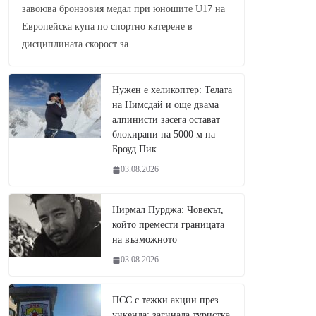
завоюва бронзовия медал при юношите U17 на
Европейска купа по спортно катерене в
дисциплината скорост за
Нужен е хеликоптер: Телата
на Нимсдай и още двама
алпинисти засега остават
блокирани на 5000 м на
Броуд Пик
03.08.2026
Нирмал Пурджа: Човекът,
който премести границата
на възможното
03.08.2026
ПСС с тежки акции през
уикенда: загинала туристка