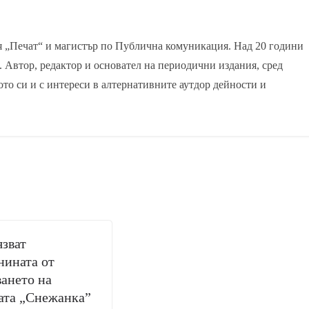
я „Печат“ и магистър по Публична комуникация. Над 20 години
. Автор, редактор и основател на периодични издания, сред
ото си и с интереси в алтернативните аутдор дейности и
зват
нината от
ането на
ата „Снежанка”