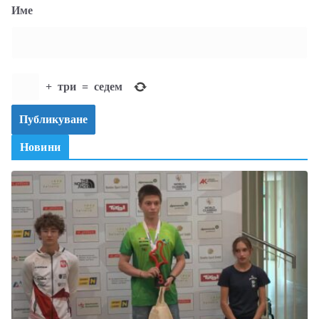
Име
+
три
=
седем
Новини