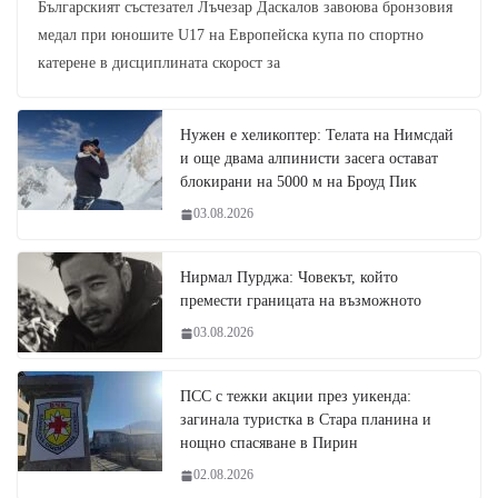
Българският състезател Лъчезар Даскалов завоюва бронзовия
медал при юношите U17 на Европейска купа по спортно
катерене в дисциплината скорост за
Нужен е хеликоптер: Телата на Нимсдай
и още двама алпинисти засега остават
блокирани на 5000 м на Броуд Пик
03.08.2026
Нирмал Пурджа: Човекът, който
премести границата на възможното
03.08.2026
ПСС с тежки акции през уикенда:
загинала туристка в Стара планина и
нощно спасяване в Пирин
02.08.2026