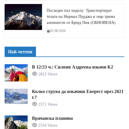
Последен път надолу: Транспортират
телата на Нирмал Пурджа и още трима
алпинисти от Броуд Пик (ОБНОВЕНА)
02.08.2026
Най-четени
В 12:53 ч.: Силвия Аздреева изкачи К2
2823 Views
Колко струва да изкачиш Еверест през 2021
г.?
2571 Views
Врачанска планина
2554 Views