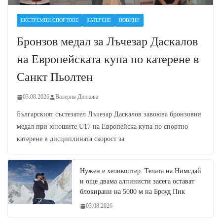
ЕКСТРЕМНИ СПОРТОВЕ
КАТЕРЕНЕ
НОВИНИ
Бронзов медал за Лъчезар Даскалов
на Европейската купа по катерене в
Санкт Пьолтен
03.08.2026
Валерия Динкова
Българският състезател Лъчезар Даскалов завоюва бронзовия
медал при юношите U17 на Европейска купа по спортно
катерене в дисциплината скорост за
Нужен е хеликоптер: Телата на Нимсдай
и още двама алпинисти засега остават
блокирани на 5000 м на Броуд Пик
03.08.2026