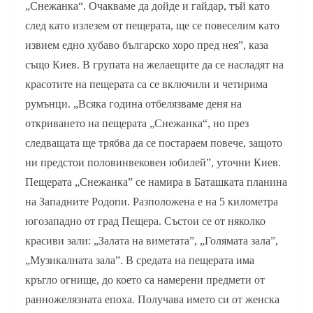
„Снежанка“. Очакваме да дойде и гайдар, тъй като
след като излезем от пещерата, ще се повеселим като
извием едно хубаво българско хоро пред нея”, каза
също Киев. В групата на желаещите да се насладят на
красотите на пещерата са се включили и четирима
румънци. „Всяка година отбелязваме деня на
откриването на пещерата „Снежанка“, но през
следващата ще трябва да се постараем повече, защото
ни предстои половинвековен юбилей”, уточни Киев.
Пещерата „Снежанка” се намира в Баташката планина
на Западните Родопи. Разположена е на 5 километра
югозападно от град Пещера. Състои се от няколко
красиви зали: „Залата на виметата”, „Голямата зала”,
„Музикалната зала”. В средата на пещерата има
кръгло огнище, до което са намерени предмети от
ранножелязната епоха. Получава името си от женска