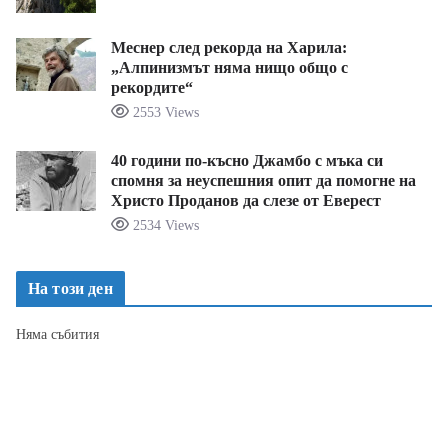
Меснер след рекорда на Харила:
„Алпинизмът няма нищо общо с
рекордите“
2553 Views
40 години по-късно Джамбо с мъка си
спомня за неуспешния опит да помогне на
Христо Проданов да слезе от Еверест
2534 Views
На този ден
Няма събития