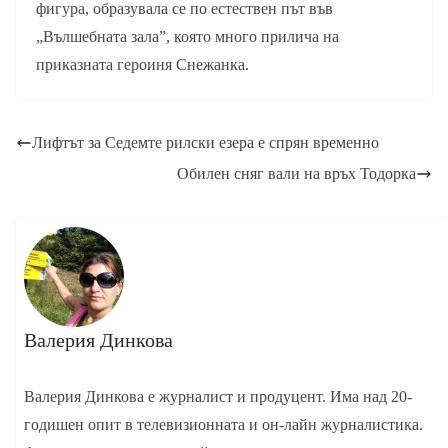
фигура, образувала се по естествен път във
„Вълшебната зала”, която много прилича на
приказната героиня Снежанка.
Лифтът за Седемте рилски езера е спрян временно
Обилен сняг вали на връх Тодорка
Валерия Динкова
Валерия Динкова е журналист и продуцент. Има над 20-
годишен опит в телевизионната и он-лайн журналистика.