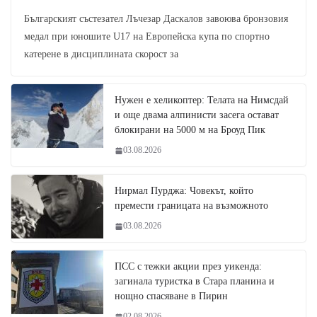
Българският състезател Лъчезар Даскалов завоюва бронзовия
медал при юношите U17 на Европейска купа по спортно
катерене в дисциплината скорост за
Нужен е хеликоптер: Телата на Нимсдай
и още двама алпинисти засега остават
блокирани на 5000 м на Броуд Пик
03.08.2026
Нирмал Пурджа: Човекът, който
премести границата на възможното
03.08.2026
ПСС с тежки акции през уикенда:
загинала туристка в Стара планина и
нощно спасяване в Пирин
02.08.2026