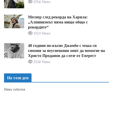
2554 Views
Меснер след рекорда на Харила:
„Алпинизмът няма нищо общо с
рекордите“
2553 Views
40 години по-късно Джамбо с мъка си
спомня за неуспешния опит да помогне на
Христо Проданов да слезе от Еверест
2534 Views
На този ден
Няма събития