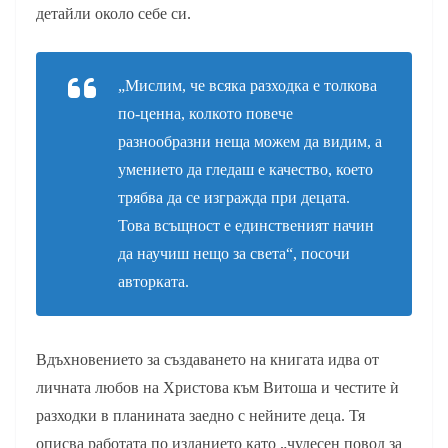
детайли около себе си.
„Мислим, че всяка разходка е толкова
по-ценна, колкото повече
разнообразни неща можем да видим, а
умението да гледаш е качество, което
трябва да се изгражда при децата.
Това всъщност е единственият начин
да научиш нещо за света“, посочи
авторката.
Вдъхновението за създаването на книгата идва от
личната любов на Христова към Витоша и честите ѝ
разходки в планината заедно с нейните деца. Тя
описва работата по изданието като „чудесен повод за