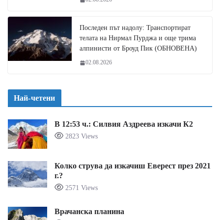
Последен път надолу: Транспортират
телата на Нирмал Пурджа и още трима
алпинисти от Броуд Пик (ОБНОВЕНА)
02.08.2026
Най-четени
В 12:53 ч.: Силвия Аздреева изкачи К2
2823 Views
Колко струва да изкачиш Еверест през 2021
г.?
2571 Views
Врачанска планина