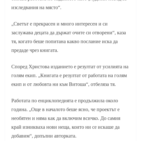
изследвания на място“.
„Светът е прекрасен и много интересен и си
заслужава децата да държат очите си отворени“, каза
тя, когато беше попитана какво послание иска да
предаде чрез книгата.
Според Христова изданието е резултат от усилията на
голям екип. „Книгата е резултат от работата на голям
екип и от любовта ни към Витоша“, отбеляза тя.
Работата по енциклопедията е продължила около
година. „Още в началото беше ясно, че проектът е
необятен и няма как да включим всичко. До самия
край изникваха нови неща, които ни се искаше да
добавим“, допълни авторката.