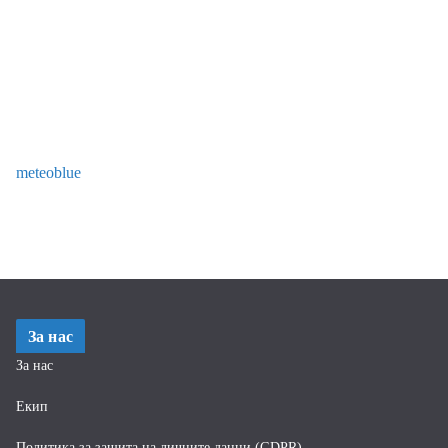
meteoblue
За нас
За нас
Екип
Политика за защита на личните данни (GDPR)