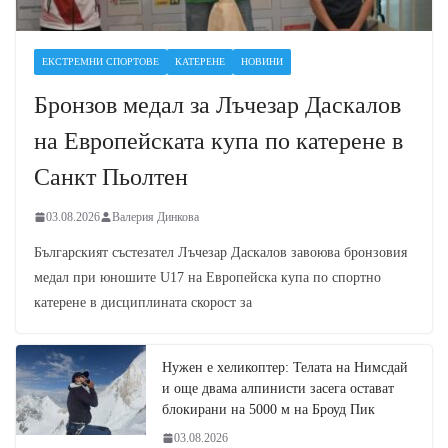
ЕКСТРЕМНИ СПОРТОВЕ
КАТЕРЕНЕ
НОВИНИ
Бронзов медал за Лъчезар Даскалов
на Европейската купа по катерене в
Санкт Пьолтен
03.08.2026
Валерия Динкова
Българският състезател Лъчезар Даскалов завоюва бронзовия
медал при юношите U17 на Европейска купа по спортно
катерене в дисциплината скорост за
Нужен е хеликоптер: Телата на Нимсдай
и още двама алпинисти засега остават
блокирани на 5000 м на Броуд Пик
03.08.2026