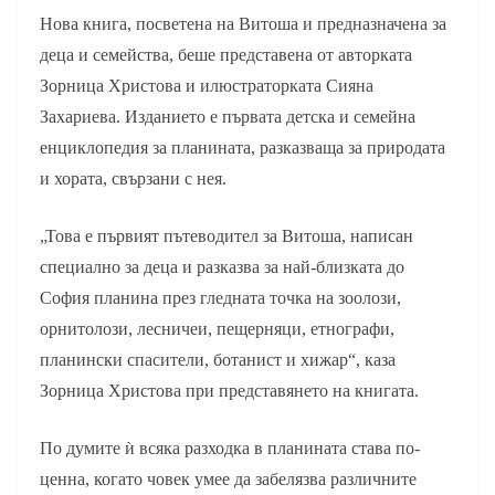
Нова книга, посветена на Витоша и предназначена за
деца и семейства, беше представена от авторката
Зорница Христова и илюстраторката Сияна
Захариева. Изданието е първата детска и семейна
енциклопедия за планината, разказваща за природата
и хората, свързани с нея.
„Това е първият пътеводител за Витоша, написан
специално за деца и разказва за най-близката до
София планина през гледната точка на зоолози,
орнитолози, лесничеи, пещерняци, етнографи,
планински спасители, ботанист и хижар“, каза
Зорница Христова при представянето на книгата.
По думите ѝ всяка разходка в планината става по-
ценна, когато човек умее да забелязва различните