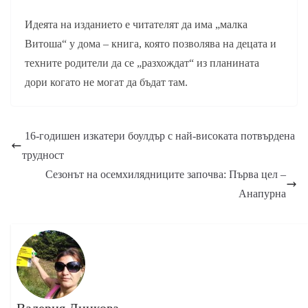
Идеята на изданието е читателят да има „малка
Витоша“ у дома – книга, която позволява на децата и
техните родители да се „разхождат“ из планината
дори когато не могат да бъдат там.
16-годишен изкатери боулдър с най-високата потвърдена
трудност
Сезонът на осемхилядниците започва: Първа цел –
Анапурна
Валерия Динкова