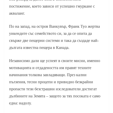
постижение, което зависи от успешно гмуркане с
акваланг.
По на запад, на остров Ванкувър, Франк Туо жертва
уикендите със семейството си, за да се опита да
свърже две пещерни системи и така да създаде най-
дългата известна пещера в Канада.
Независимо дали ще успеят в своите мисии, именно
мотивацията и отдадеността им правят техните
начинания толкова завладяващи. През кални
пълзения, тесни процепи и привидно безкрайни
пропасти тези безстрашни изследователи достигат
дълбините на Земята – защото за тях посоката е само
една: надолу.