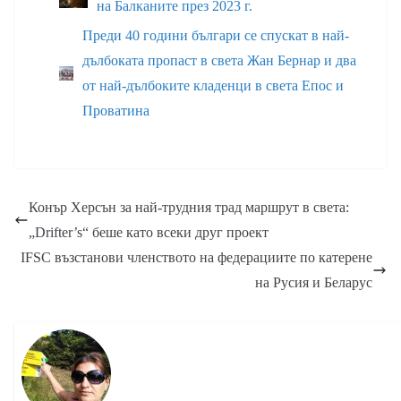
на Балканите през 2023 г.
Преди 40 години българи се спускат в най-
дълбоката пропаст в света Жан Бернар и два
от най-дълбоките кладенци в света Епос и
Проватина
Конър Херсън за най-трудния трад маршрут в света:
„Drifter’s“ беше като всеки друг проект
IFSC възстанови членството на федерациите по катерене
на Русия и Беларус