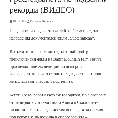
рекорди (ВИДЕО)
10.03.2026
Валерия Динкова
Пещерната изследователка Кейти Греъм представи
наградения документален филм „Subterranean“.
Лентата, отличена с наградата за най-добър
приключенски филм на Banff Mountain Film Festival,
проследява две експедиции на пещерни
изследователи, които се опитват да достигнат нови
неизследвани участъци под земята.
Кейти Греъм работи като счетоводител, но е обсебена
от пещерната система Bisaro Anima в Скалистите
планини и е готова да рискува всичко, за да постави
нов рекорд за дълбочина в спелеологията –