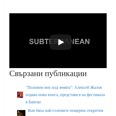
Свързани публикации
"Половин век под земята": Алексей Жалов
издава нова книга, представя я на фестивала
в Банско
Кои бяха най-големите пещерни открития