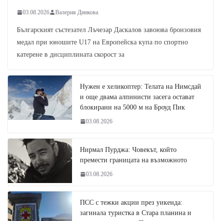
03.08.2026
Валерия Динкова
Българският състезател Лъчезар Даскалов завоюва бронзовия
медал при юношите U17 на Европейска купа по спортно
катерене в дисциплината скорост за
Нужен е хеликоптер: Телата на Нимсдай
и още двама алпинисти засега остават
блокирани на 5000 м на Броуд Пик
03.08.2026
Нирмал Пурджа: Човекът, който
премести границата на възможното
03.08.2026
ПСС с тежки акции през уикенда:
загинала туристка в Стара планина и