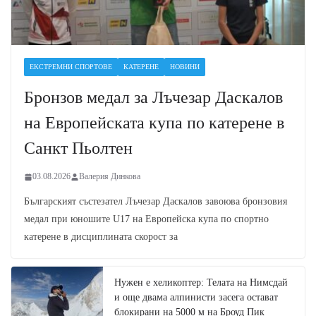
ЕКСТРЕМНИ СПОРТОВЕ
КАТЕРЕНЕ
НОВИНИ
Бронзов медал за Лъчезар Даскалов
на Европейската купа по катерене в
Санкт Пьолтен
03.08.2026
Валерия Динкова
Българският състезател Лъчезар Даскалов завоюва бронзовия
медал при юношите U17 на Европейска купа по спортно
катерене в дисциплината скорост за
Нужен е хеликоптер: Телата на Нимсдай
и още двама алпинисти засега остават
блокирани на 5000 м на Броуд Пик