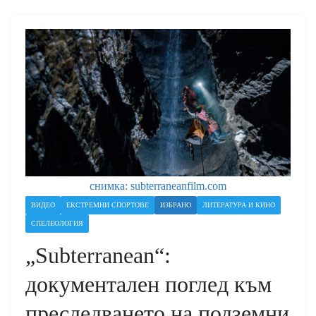
снимка: subterraneanfilm.com
ВИДЕО
ЕКСТРЕМНИ СПОРТОВЕ
ИЗБРАНО
ЛИТЕРАТУРА И КИНО
СПЕЛЕОЛОГИЯ
„Subterranean“:
документален поглед към
преследването на подземни