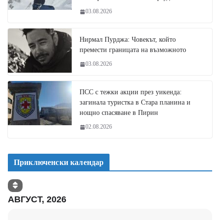
03.08.2026
Нирмал Пурджа: Човекът, който
премести границата на възможното
03.08.2026
ПСС с тежки акции през уикенда:
загинала туристка в Стара планина и
нощно спасяване в Пирин
02.08.2026
Приключенски календар
АВГУСТ, 2026