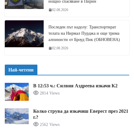
нощно спасяване в Пирин
02.08.2026
Последен път надолу: Транспортират
телата на Нирмал Пурджа и още трима
алпинисти от Броуд Пик (ОБНОВЕНА)
02.08.2026
Най-четени
В 12:53 ч.: Силвия Аздреева изкачи К2
2814 Views
Колко струва да изкачиш Еверест през 2021
г.?
2562 Views