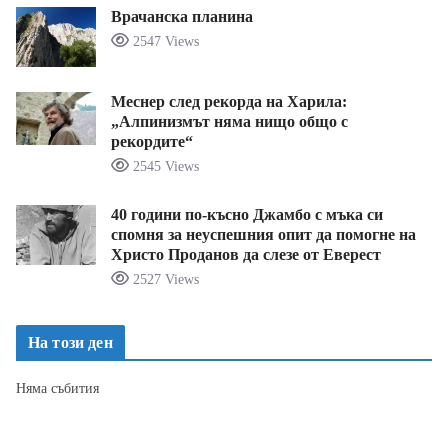
Врачанска планина
2547 Views
Меснер след рекорда на Харила:
„Алпинизмът няма нищо общо с
рекордите“
2545 Views
40 години по-късно Джамбо с мъка си
спомня за неуспешния опит да помогне на
Христо Проданов да слезе от Еверест
2527 Views
На този ден
Няма събития