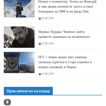
Нужен е хеликоптер: Телата на Нимсдай
и още двама алпинисти засега остават
блокирани на 5000 м на Броуд Пик
03.08.2026
Нирмал Пурджа: Човекът, който
премести границата на възможното
03.08.2026
ПСС с тежки акции през уикенда:
загинала туристка в Стара планина и
нощно спасяване в Пирин
02.08.2026
Приключенски календар