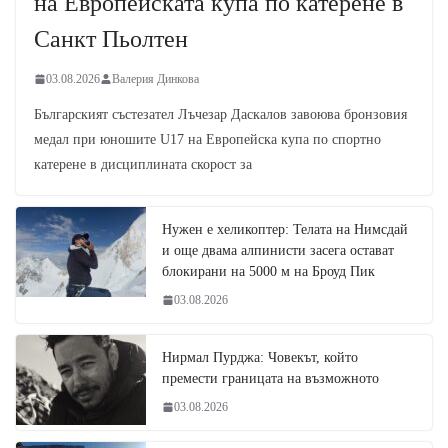
на Европейската купа по катерене в
Санкт Пьолтен
03.08.2026
Валерия Динкова
Българският състезател Лъчезар Даскалов завоюва бронзовия
медал при юношите U17 на Европейска купа по спортно
катерене в дисциплината скорост за
Нужен е хеликоптер: Телата на Нимсдай
и още двама алпинисти засега остават
блокирани на 5000 м на Броуд Пик
03.08.2026
Нирмал Пурджа: Човекът, който
премести границата на възможното
03.08.2026