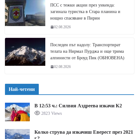
ПСС с тежки акции през уикенда:
загинала туристка в Стара планина и
нощно спасяване в Пирин
02.08.2026
Последен път надолу: Транспортират
телата на Нирмал Пурджа и още трима
алпинисти от Броуд Пик (ОБНОВЕНА)
02.08.2026
Най-четени
В 12:53 ч.: Силвия Аздреева изкачи К2
2823 Views
Колко струва да изкачиш Еверест през 2021
г.?