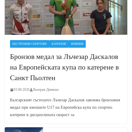
ЕКСТРЕМНИ СПОРТОВЕ
КАТЕРЕНЕ
НОВИНИ
Бронзов медал за Лъчезар Даскалов
на Европейската купа по катерене в
Санкт Пьолтен
03.08.2026
Валерия Динкова
Българският състезател Лъчезар Даскалов завоюва бронзовия
медал при юношите U17 на Европейска купа по спортно
катерене в дисциплината скорост за