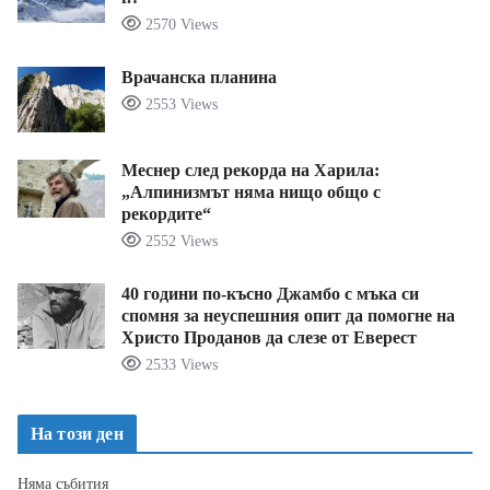
2570 Views
Врачанска планина
2553 Views
Меснер след рекорда на Харила:
„Алпинизмът няма нищо общо с
рекордите“
2552 Views
40 години по-късно Джамбо с мъка си
спомня за неуспешния опит да помогне на
Христо Проданов да слезе от Еверест
2533 Views
На този ден
Няма събития