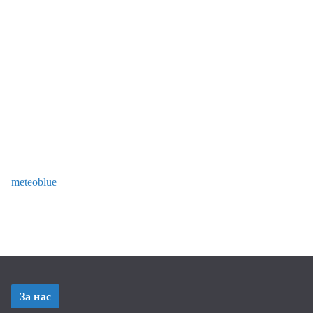
meteoblue
За нас