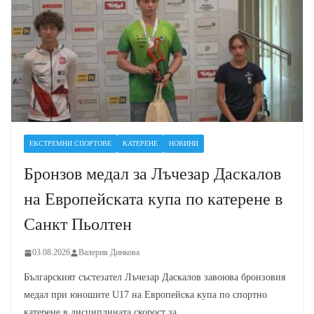
ЕКСТРЕМНИ СПОРТОВЕ
КАТЕРЕНЕ
НОВИНИ
Бронзов медал за Лъчезар Даскалов
на Европейската купа по катерене в
Санкт Пьолтен
03.08.2026
Валерия Динкова
Българският състезател Лъчезар Даскалов завоюва бронзовия
медал при юношите U17 на Европейска купа по спортно
катерене в дисциплината скорост за