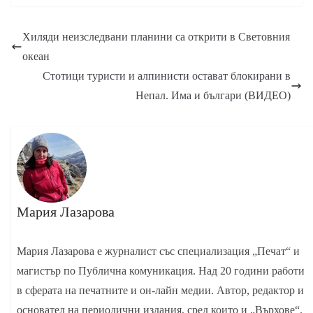
Хиляди неизследвани планини са открити в Световния
океан
Стотици туристи и алпинисти остават блокирани в
Непал. Има и българи (ВИДЕО)
Мария Лазарова
Мария Лазарова е журналист със специализация „Печат“ и
магистър по Публична комуникация. Над 20 години работи
в сферата на печатните и он-лайн медии. Автор, редактор и
основател на периодични издания, сред които и „Върхове“.