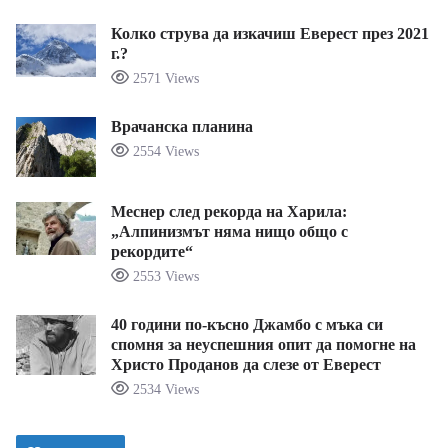
Колко струва да изкачиш Еверест през 2021
г.?
2571 Views
Врачанска планина
2554 Views
Меснер след рекорда на Харила:
„Алпинизмът няма нищо общо с
рекордите“
2553 Views
40 години по-късно Джамбо с мъка си
спомня за неуспешния опит да помогне на
Христо Проданов да слезе от Еверест
2534 Views