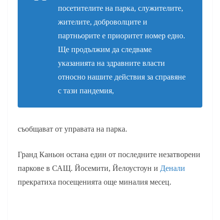
посетителите на парка, служителите,
жителите, доброволците и
партньорите е приоритет номер едно.
Ще продължим да следваме
указанията на здравните власти
относно нашите действия за справяне
с тази пандемия,
съобщават от управата на парка.
Гранд Каньон остана един от последните незатворени
паркове в САЩ. Йосемити, Йелоустоун и
Денали
прекратиха посещенията още миналия месец.