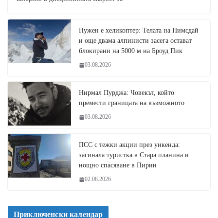
Нужен е хеликоптер: Телата на Нимсдай
и още двама алпинисти засега остават
блокирани на 5000 м на Броуд Пик
03.08.2026
Нирмал Пурджа: Човекът, който
премести границата на възможното
03.08.2026
ПСС с тежки акции през уикенда:
загинала туристка в Стара планина и
нощно спасяване в Пирин
02.08.2026
Приключенски календар