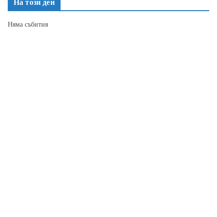
На този ден
Няма събития