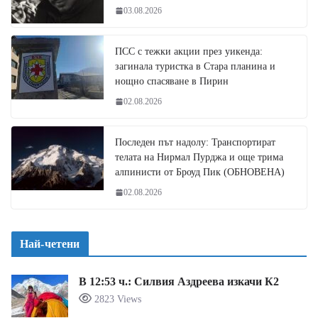
03.08.2026
ПСС с тежки акции през уикенда:
загинала туристка в Стара планина и
нощно спасяване в Пирин
02.08.2026
Последен път надолу: Транспортират
телата на Нирмал Пурджа и още трима
алпинисти от Броуд Пик (ОБНОВЕНА)
02.08.2026
Най-четени
В 12:53 ч.: Силвия Аздреева изкачи К2
2823 Views