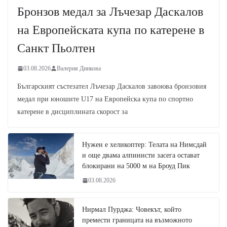
Бронзов медал за Лъчезар Даскалов
на Европейската купа по катерене в
Санкт Пьолтен
03.08.2026
Валерия Динкова
Българският състезател Лъчезар Даскалов завоюва бронзовия
медал при юношите U17 на Европейска купа по спортно
катерене в дисциплината скорост за
Нужен е хеликоптер: Телата на Нимсдай
и още двама алпинисти засега остават
блокирани на 5000 м на Броуд Пик
03.08.2026
Нирмал Пурджа: Човекът, който
премести границата на възможното