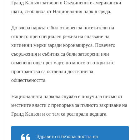
Гранд Каньон затвори в Съединените американски
щати, съобщиха от Националния парк в сряда.
До вчера паркът е бил отворен за посетители на
открито при специален режим на спазване на
хигиенни мерки заради коронавируса. Повечето
съоръжения и събития са били затворени или
отменени още през март, но много от откритите
пространства са останали достъпни за
обществеността.
Националната паркова служба е получила писмо от
местните власти с препоръка за пълното закриване на
Гранд Каньон и от там са реагирали веднага.
Здравето и безопасността на