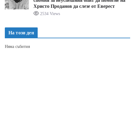
спомня за неуспешния опит да помогне на
Христо Проданов да слезе от Еверест
2534 Views
На този ден
Няма събития