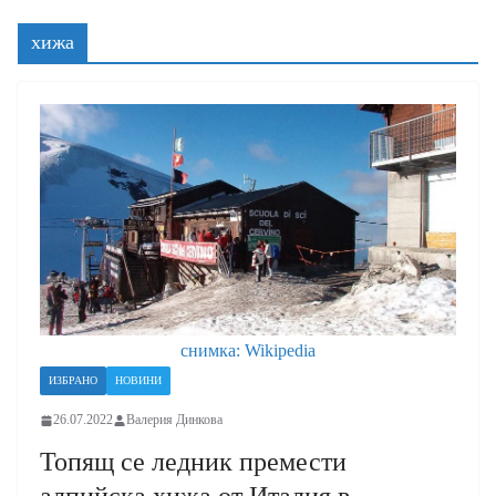
хижа
снимка: Wikipedia
ИЗБРАНО
НОВИНИ
26.07.2022
Валерия Динкова
Топящ се ледник премести