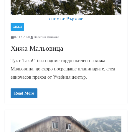
снимка: Върхове
ХИЖИ
07.12.2020
Валерия Динкова
Хижа Мальовица
Тук е Така! Този надпис гордо окичен на хижа
Мальовица, до скоро посрещаше планинарите, след
едночасов преход от Учебния център.
Read More