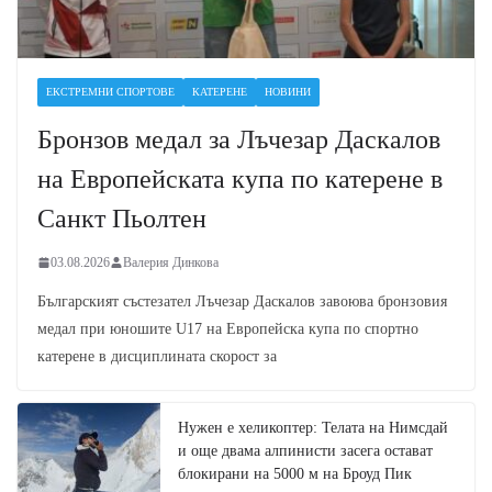
ЕКСТРЕМНИ СПОРТОВЕ
КАТЕРЕНЕ
НОВИНИ
Бронзов медал за Лъчезар Даскалов
на Европейската купа по катерене в
Санкт Пьолтен
03.08.2026
Валерия Динкова
Българският състезател Лъчезар Даскалов завоюва бронзовия
медал при юношите U17 на Европейска купа по спортно
катерене в дисциплината скорост за
Нужен е хеликоптер: Телата на Нимсдай
и още двама алпинисти засега остават
блокирани на 5000 м на Броуд Пик