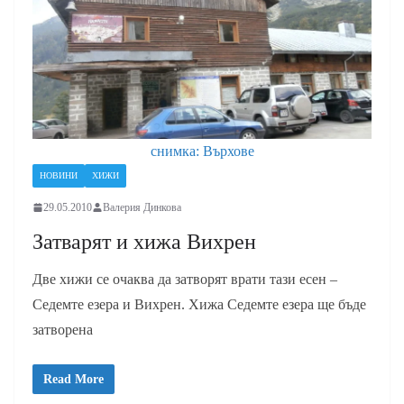
снимка: Върхове
НОВИНИ
ХИЖИ
29.05.2010
Валерия Динкова
Затварят и хижа Вихрен
Две хижи се очаква да затворят врати тази есен –
Седемте езера и Вихрен. Хижа Седемте езера ще бъде
затворена
Read More