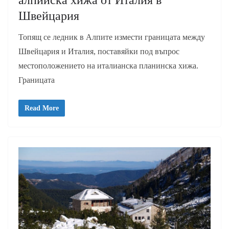
алпийска хижа от Италия в
Швейцария
Топящ се ледник в Алпите измести границата между
Швейцария и Италия, поставяйки под въпрос
местоположението на италианска планинска хижа.
Границата
Read More