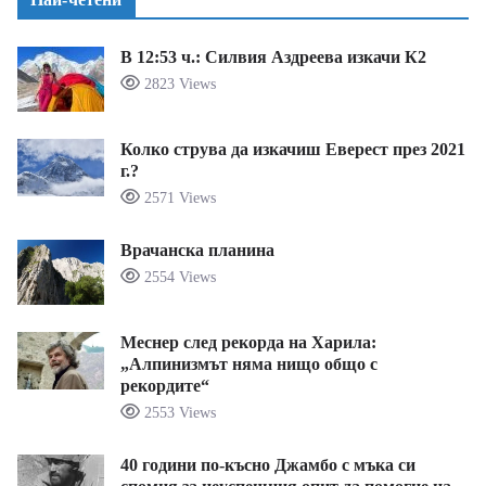
В 12:53 ч.: Силвия Аздреева изкачи К2
2823 Views
Колко струва да изкачиш Еверест през 2021
г.?
2571 Views
Врачанска планина
2554 Views
Меснер след рекорда на Харила:
„Алпинизмът няма нищо общо с
рекордите“
2553 Views
40 години по-късно Джамбо с мъка си