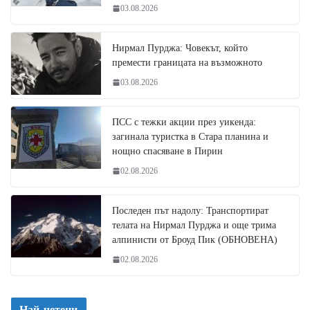
03.08.2026
Нирмал Пурджа: Човекът, който
премести границата на възможното
03.08.2026
ПСС с тежки акции през уикенда:
загинала туристка в Стара планина и
нощно спасяване в Пирин
02.08.2026
Последен път надолу: Транспортират
телата на Нирмал Пурджа и още трима
алпинисти от Броуд Пик (ОБНОВЕНА)
02.08.2026
Най-четени