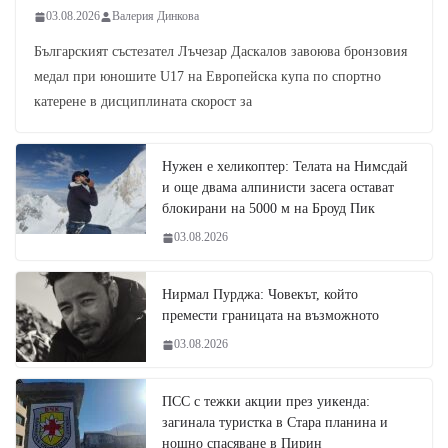
03.08.2026
Валерия Динкова
Българският състезател Лъчезар Даскалов завоюва бронзовия
медал при юношите U17 на Европейска купа по спортно
катерене в дисциплината скорост за
Нужен е хеликоптер: Телата на Нимсдай
и още двама алпинисти засега остават
блокирани на 5000 м на Броуд Пик
03.08.2026
Нирмал Пурджа: Човекът, който
премести границата на възможното
03.08.2026
ПСС с тежки акции през уикенда:
загинала туристка в Стара планина и
нощно спасяване в Пирин