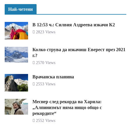
Най-четени
В 12:53 ч.: Силвия Аздреева изкачи К2
2823 Views
Колко струва да изкачиш Еверест през 2021
г.?
2570 Views
Врачанска планина
2553 Views
Меснер след рекорда на Харила:
„Алпинизмът няма нищо общо с
рекордите“
2552 Views