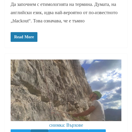
Да започнем с етимологията на термина. Думата, на
английски език, идва най-вероятно от по-известното
„blackout“. Това означава, чe е тъмно
Read More
снимка: Върхове