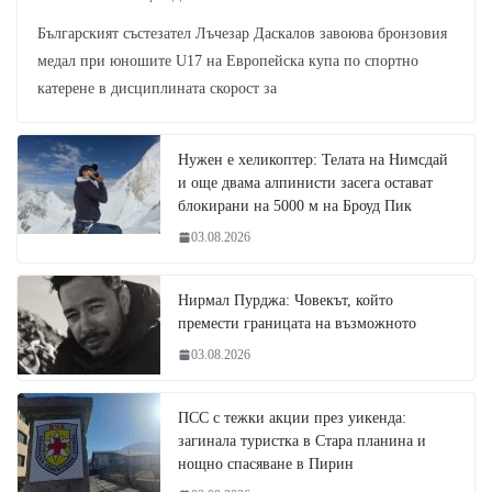
Българският състезател Лъчезар Даскалов завоюва бронзовия
медал при юношите U17 на Европейска купа по спортно
катерене в дисциплината скорост за
Нужен е хеликоптер: Телата на Нимсдай
и още двама алпинисти засега остават
блокирани на 5000 м на Броуд Пик
03.08.2026
Нирмал Пурджа: Човекът, който
премести границата на възможното
03.08.2026
ПСС с тежки акции през уикенда:
загинала туристка в Стара планина и
нощно спасяване в Пирин