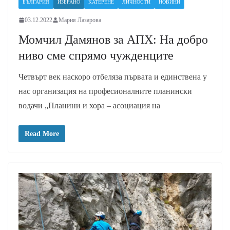
БЪЛГАРИЯ
ИЗБРАНО
КАТЕРЕНЕ
ЛИЧНОСТИ
НОВИНИ
03.12.2022
Мария Лазарова
Момчил Дамянов за АПХ: На добро
ниво сме спрямо чужденците
Четвърт век наскоро отбеляза първата и единствена у
нас организация на професионалните планински
водачи „Планини и хора – асоциация на
Read More