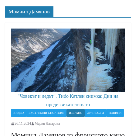
Момчил Дамянов
"Човекът и ледът", Тибо Катлен снимка: Дни на
предизвикателствата
ВИДЕО
ЕКСТРЕМНИ СПОРТОВЕ
ИЗБРАНО
ЛИЧНОСТИ
НОВИНИ
26.11.2024
Мария Лазарова
Момчил Дамянов за френското кино