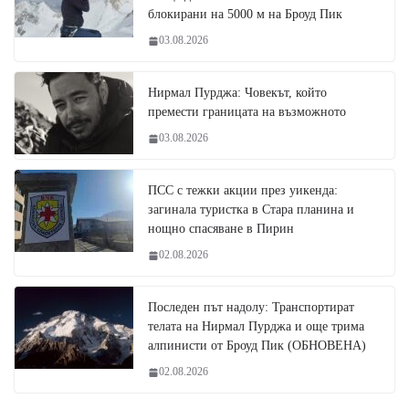
блокирани на 5000 м на Броуд Пик
03.08.2026
Нирмал Пурджа: Човекът, който
премести границата на възможното
03.08.2026
ПСС с тежки акции през уикенда:
загинала туристка в Стара планина и
нощно спасяване в Пирин
02.08.2026
Последен път надолу: Транспортират
телата на Нирмал Пурджа и още трима
алпинисти от Броуд Пик (ОБНОВЕНА)
02.08.2026