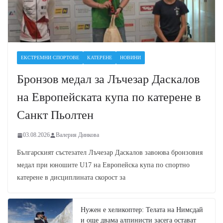
ЕКСТРЕМНИ СПОРТОВЕ
КАТЕРЕНЕ
НОВИНИ
Бронзов медал за Лъчезар Даскалов
на Европейската купа по катерене в
Санкт Пьолтен
03.08.2026
Валерия Динкова
Българският състезател Лъчезар Даскалов завоюва бронзовия
медал при юношите U17 на Европейска купа по спортно
катерене в дисциплината скорост за
Нужен е хеликоптер: Телата на Нимсдай
и още двама алпинисти засега остават