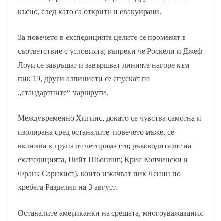
късно, след като са открити и евакуирани.
За повечето в експедицията целите се променят в
съответствие с условията; въпреки че Роскели и Джеф
Лоуи се завръщат и завършват линията нагоре към
пик 19, други алпинисти се спускат по
„стандартните“ маршрути.
Междувременно Хигинс, докато се чувства самотна и
изолирана сред останалите, повечето мъже, се
включва в група от четирима (тя; ръководителят на
експедицията, Пийт Шьонинг; Крис Копчински и
Франк Сарнкист), които изкачват пик Ленин по
хребета Разделни на 3 август.
Останалите американки на срещата, многоуважавания