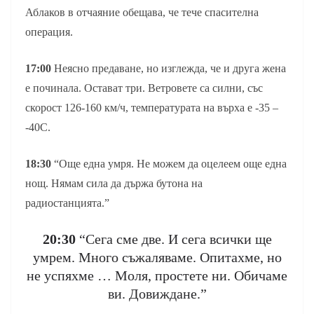
Аблаков в отчаяние обещава, че тече спасителна
операция.
17:00
Неясно предаване, но изглежда, че и друга жена
е починала. Остават три. Ветровете са силни, със
скорост 126-160 км/ч, температурата на върха е -35 –
-40С.
18:30
“Още една умря. Не можем да оцелеем още една
нощ. Нямам сила да държа бутона на
радиостанцията.”
20:30
“Сега сме две. И сега всички ще
умрем. Много съжаляваме. Опитахме, но
не успяхме … Моля, простете ни. Обичаме
ви. Довиждане.”