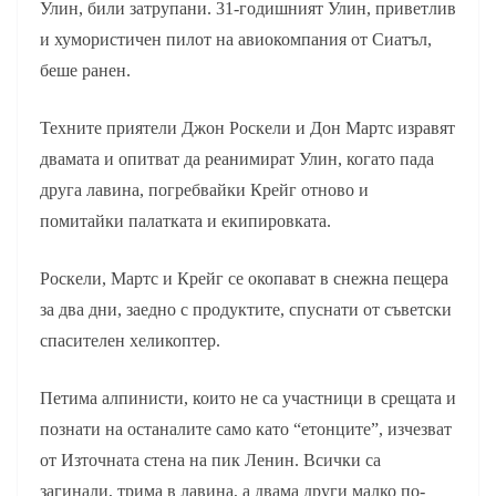
Улин, били затрупани. 31-годишният Улин, приветлив
и хумористичен пилот на авиокомпания от Сиатъл,
беше ранен.
Техните приятели Джон Роскели и Дон Мартс изравят
двамата и опитват да реанимират Улин, когато пада
друга лавина, погребвайки Крейг отново и
помитайки палатката и екипировката.
Роскели, Мартс и Крейг се окопават в снежна пещера
за два дни, заедно с продуктите, спуснати от съветски
спасителен хеликоптер.
Петима алпинисти, които не са участници в срещата и
познати на останалите само като “етонците”, изчезват
от Източната стена на пик Ленин. Всички са
загинали, трима в лавина, а двама други малко по-