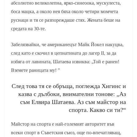
абсолютно великолепна, ярко-синеоока, мускулеста,
боса мацка, а около нея бяха около четири момчета
руснаци и тя се разпореждаше стях. Жената беше на
средата на 30-те.
Забелязвайки, че американецът Майк Йокел накуцва,
след като е скочил в цепнатината до лагер II, за да
избяга от лавината, Шатаева извиква: „Той е ранен!
Вземете раницата му! ”
След това тя се обръща, поглежда Хигинс и
казва с дълбоки, внимателни тонове: „Аз
съм Елвира Шатаева. Аз съм майстор на
спорта. Какво си ти?“
Майстор на спорта е най-големият авторитет във
всеки спорт в Съветския съюз, още по-впечатляващ,