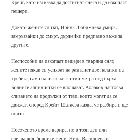
Крейг, като им казва да достигнат снега и да изкопаят
пещери.
Докато жените слизат, Ирина Любимцева умира,
замръзвайки до смърт, държейки предпазно въже за
другите.
Неспособни да изкопаят пещери в твърдия сняг,
жените някак си успяват да разпънат две палатки на
хребета, само на няколко стотин метра под върха.
Болните алпинистки се влошават. Аблаков настоява
слизането да продължи от тези, които могат да се
движат, според Крейг; Шатаева казва, че разбира и ще
опита.
Посоченото време варира, но в този ден или
следващия, болните жени, Нина Василиева и