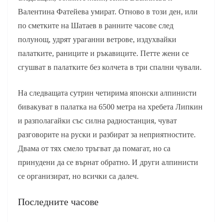
Валентина Фатейева умират. Отново в този ден, или
по сметките на Шатаев в ранните часове след
полунощ, удрят ураганни ветрове, издухвайки
палатките, раниците и ръкавиците. Петте жени се
сгушват в палатките без колчета в три спални чували.
На следващата сутрин четирима японски алпинисти
бивакуват в палатка на 6500 метра на хребета Липкин
и разполагайки със силна радиостанция, чуват
разговорите на руски и разбират за неприятностите.
Двама от тях смело тръгват да помагат, но са
принудени да се върнат обратно. И други алпинисти
се организират, но всички са далеч.
Последните часове