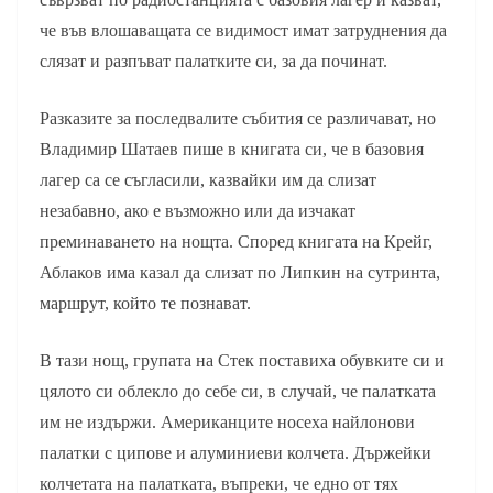
че във влошаващата се видимост имат затруднения да
слязат и разпъват палатките си, за да починат.
Разказите за последвалите събития се различават, но
Владимир Шатаев пише в книгата си, че в базовия
лагер са се съгласили, казвайки им да слизат
незабавно, ако е възможно или да изчакат
преминаването на нощта. Според книгата на Крейг,
Аблаков има казал да слизат по Липкин на сутринта,
маршрут, който те познават.
В тази нощ, групата на Стек поставиха обувките си и
цялото си облекло до себе си, в случай, че палатката
им не издържи. Американците носеха найлонови
палатки с ципове и алуминиеви колчета. Държейки
колчетата на палатката, въпреки, че едно от тях