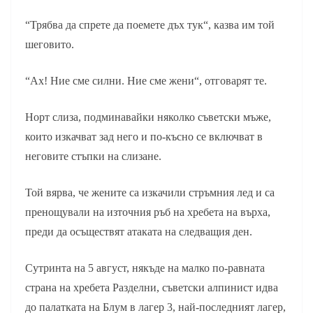
“Трябва да спрете да поемете дъх тук“, казва им той
шеговито.
“Ах! Ние сме силни. Ние сме жени“, отговарят те.
Норт слиза, подминавайки няколко съветски мъже,
които изкачват зад него и по-късно се включват в
неговите стъпки на слизане.
Той вярва, че жените са изкачили стръмния лед и са
пренощували на източния ръб на хребета на върха,
преди да осъществят атаката на следващия ден.
Сутринта на 5 август, някъде на малко по-равната
страна на хребета Разделни, съветски алпинист идва
до палатката на Блум в лагер 3, най-последният лагер,