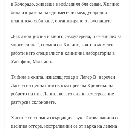
в Колорадо, живееща в избледнял бял седан, Хигинс
била изпратена на едномесечно международно
планинско събиране, организирано от руснаците.
„Бях амбициозна и много самоуверена, и се мислех за
много силна”, спомня си Хигинс, която в момента
работи като специалист в клинична лаборатория в
Уайтфиш, Монтана.
Тя била в екипа, изнасящ товар в Лагер B, наречен
Лагера на цепнатините, към превала Криленко на
реброто на пик Ленин, когато силно земетресение
разтърсва склоновете.
Хигинс си спомня скърцащия звук. Тогава лавина се
изсипва отгоре, изстрелвайки се от върха на ледена