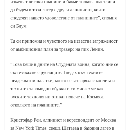
изкачват високи планини и бяхме толкова щастливи
да бъдем в този лагер с други алпинисти, които
споделят нашето удоволствие от планините”, спомня
си Блум.
Тя си припомня и чувството на известна загриженост
от амбициозния план за траверс на пик Ленин.
“Това беше в дните на Студената война, когато ние се
състезавахме с руснаците. Гледах към техните
неадекватни палатки, които се затваряха с копчета и
техните старомодни обувки и си мислехме как
руските технологии отиват повече на Космоса,
отколкото на планините.”
Кристофър Рен, алпинист и кореспондент от Москва
за New York Times, среща Шатаева в базовия лагер в