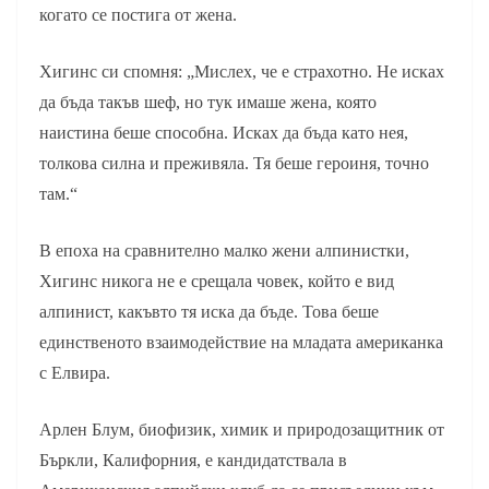
когато се постига от жена.
Хигинс си спомня: „Мислех, че е страхотно. Не исках
да бъда такъв шеф, но тук имаше жена, която
наистина беше способна. Исках да бъда като нея,
толкова силна и преживяла. Тя беше героиня, точно
там.“
В епоха на сравнително малко жени алпинистки,
Хигинс никога не е срещала човек, който е вид
алпинист, какъвто тя иска да бъде. Това беше
единственото взаимодействие на младата американка
с Елвира.
Арлен Блум, биофизик, химик и природозащитник от
Бъркли, Калифорния, е кандидатствала в