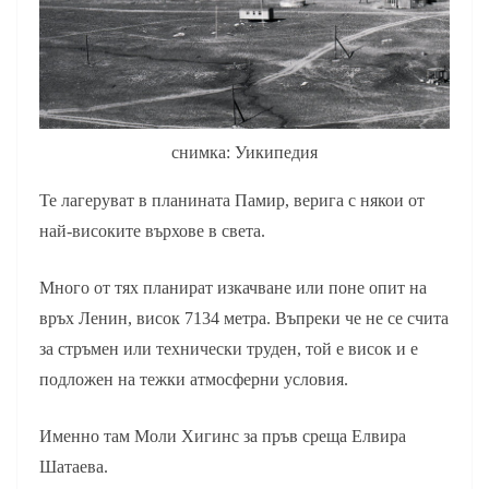
снимка: Уикипедия
Те лагеруват в планината Памир, верига с някои от
най-високите върхове в света.
Много от тях планират изкачване или поне опит на
връх Ленин, висок 7134 метра. Въпреки че не се счита
за стръмен или технически труден, той е висок и е
подложен на тежки атмосферни условия.
Именно там Моли Хигинс за пръв среща Елвира
Шатаева.