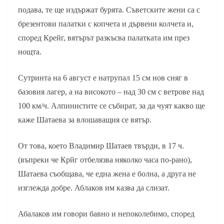
подава, те ще издържат бурята. Съветските жени са с
брезентови палатки с копчета и дървени колчета и,
според Крейг, вятърът разкъсва палатката им през
нощта.
Сутринта на 6 август е натрупал 15 см нов сняг в
базовия лагер, а на високото – над 30 см с ветрове над
100 км/ч. Алпинистите се събират, за да чуят какво ще
каже Шатаева за влошаващия се вятър.
От това, което Владимир Шатаев твърди, в 17 ч.
(въпреки че Крйг отбелязва няколко часа по-рано),
Шатаева съобщава, че една жена е болна, а друга не
изглежда добре. Аблаков им казва да слизат.
Абалаков им говори бавно и непоколебимо, според