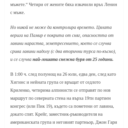
мъжете.“ Четири от жените бяха изкачили връх Ленин
с мъже.
Но никой не може да контролира времето. Цялата
верига на Памир е покрита от сняг, опасността от
лавини нараства, земетресението, което се случва
срива лавини надолу (с два вторични турса по-късно),
и се случва
най-лошата снежна буря от 25 години.
В 1:00 ч. след полунощ на 26 юли, едва ден, след като
Хигинс и нейната група се връщат от седлото
Криленко, четирима алпинисти се отправят по нов
маршрут по северната стена на върха 19ти партиен
конгрес (или Пик 19), където са пометени от лавина,
докато спят. Крейг, заместник-ръководителя на
американската група и неговият партньор, Джон Гари