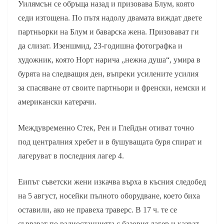
Уилямсън се обръща назад и призовава Блум, която
седи изтощена. По пътя надолу двамата виждат двете
партньорки на Блум и баварска жена. Призовават ги
да слизат. Изеншмид, 23-годишна фотографка и
художник, която Норт нарича „нежна душа“, умира в
бурята на следващия ден, въпреки усилените усилия
за спасяване от своите партньори и френски, немски и
американски катерачи.
Междувременно Стек, Рен и Глейдън отиват точно
под централния хребет и в бушуващата буря спират и
лагеруват в последния лагер 4.
Еипът съветски жени изкачва върха в късния следобед
на 5 август, носейки пълното оборудване, което биха
оставили, ако не правеха траверс. В 17 ч. те се
съврзват по радиостанцията с базовия лагер и казват,