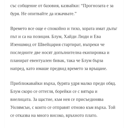
със собщение от базовия, казвайки: “Прогнозата е за
буря. Не опитвайте да изкачвате.”
Времето все още е спокойно и тихо, хората имат дълъг
път и са на позиция. Блум, Хайди Люди и Ева
Изеншмид от Швейцария стартират, въпреки че
последните две носят допълнителна екипировка и
планират евентуален бивак, така че Блум бърза
напред, като имаше предвид времето за връщане.
Приближавайки върха, бурята удря малко преди обяд.
Блум скоро се оттегля, борейки се с вятъра и
виелицата. За щастие, към нея се присъединява
Уилямсън, с които се отправят отново към върха. Той
се отказва на много високо, връхното плато.