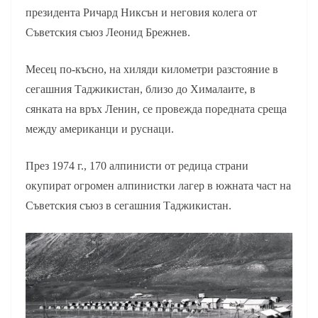
президента Ричард Никсън и неговия колега от
Съветския съюз Леонид Брежнев.
Месец по-късно, на хиляди километри разстояние в
сегашния Таджикистан, близо до Хималаите, в
сянката на връх Ленин, се провежда поредната среща
между американци и руснаци.
През 1974 г., 170 алпинисти от редица страни
окупират огромен алпинистки лагер в южната част на
Съветския съюз в сегашния Таджикистан.