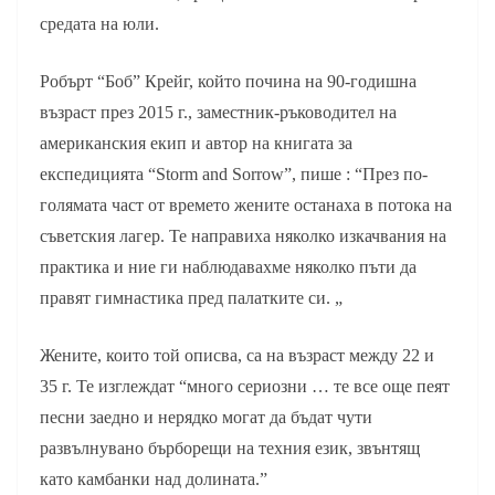
средата на юли.
Робърт “Боб” Крейг, който почина на 90-годишна
възраст през 2015 г., заместник-ръководител на
американския екип и автор на книгата за
експедицията “Storm and Sorrow”, пише : “През по-
голямата част от времето жените останаха в потока на
съветския лагер. Те направиха няколко изкачвания на
практика и ние ги наблюдавахме няколко пъти да
правят гимнастика пред палатките си. „
Жените, които той описва, са на възраст между 22 и
35 г. Те изглеждат “много сериозни … те все още пеят
песни заедно и нерядко могат да бъдат чути
развълнувано бърборещи на техния език, звънтящ
като камбанки над долината.”