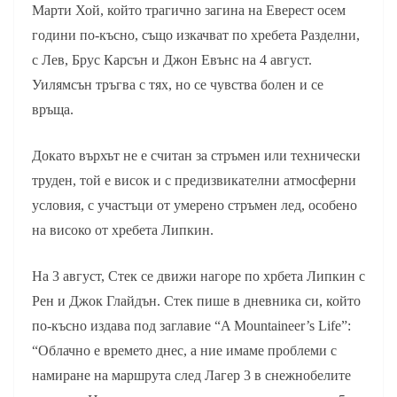
Марти Хой, който трагично загина на Еверест осем
години по-късно, също изкачват по хребета Разделни,
с Лев, Брус Карсън и Джон Евънс на 4 август.
Уилямсън тръгва с тях, но се чувства болен и се
връща.
Докато върхът не е считан за стръмен или технически
труден, той е висок и с предизвикателни атмосферни
условия, с участъци от умерено стръмен лед, особено
на високо от хребета Липкин.
На 3 август, Стек се движи нагоре по хрбета Липкин с
Рен и Джок Глайдън. Стек пише в дневника си, който
по-късно издава под заглавие “A Mountaineer’s Life”:
“Облачно е времето днес, а ние имаме проблеми с
намиране на маршрута след Лагер 3 в снежнобелите