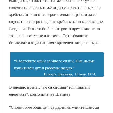
екип да бъде собствен. Шатаева казва на Блум по-
големия план: осемте жени да се изкачат на върха по
хребета Липкин от североизточната страна и да се
спускат по северозападния хребет към по-малкия връх
Разделни. Тяхното би било първото преминаване по
този начин от мъже или жени. Те трябваше да
бивакуват или да направят временен лагер на върха.
“Съветските жени са много силни. Ние имаме
колективен дух и работим заедно.”
Елвира Шатаева, 15 юли 1974.
В днешно време Блум си спомня “топлината и
енергията”, които излъчва Шатаева.
“Споделяхме обща цел, да дадем на жените шанс да