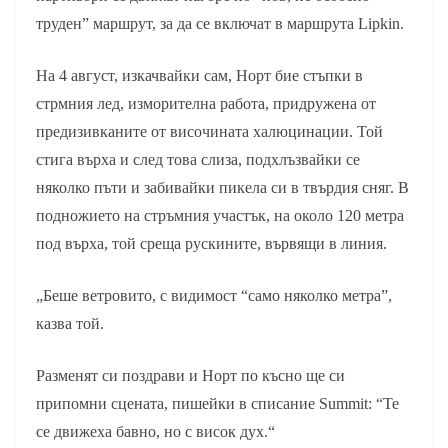
труден” маршрут, за да се включат в маршрута Lipkin.
На 4 август, изкачвайки сам, Норт бие стъпки в
стрмния лед, изморителна работа, придружена от
предизивканите от височината халюцинации. Той
стига върха и след това слиза, подхлъзвайки се
няколко пъти и забивайки пикела си в твърдия сняг. В
подножието на стръмния участък, на около 120 метра
под върха, той среща рускините, вървящи в линия.
„Беше ветровито, с видимост “само няколко метра”,
казва той.
Разменят си поздрави и Норт по късно ще си
припомни сцената, пишейки в списание Summit: “Те
се движеха бавно, но с висок дух.“