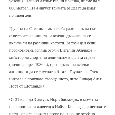
условия. Нашият алтиметър ни показва, че сме на 5
800 метра“. На 4 август тримата решават да имат
почивен ден.
Групата на Стек има само слаба радио връзка със
съветските алпинисти и всички държави са се
включили на различни честоти. За този ден беше
прогнозирана голяма буря и Виталий Абалаков –
майстор на спорта по алпинизъм в цялата страна
(починал през 1986 г.), препоръчва на всички
алпинисти да се спуснат в базата. Групата на Стек
никога не получава съобщението, нито Ричард Алън
Норт от Шотландия.
От 31 юли до 3 август, Норт, биомедик, в момента
пенсиониран и живеещ в Найут, Колорадо, и неговите
партньори се движат нагоре по “нов, не особено