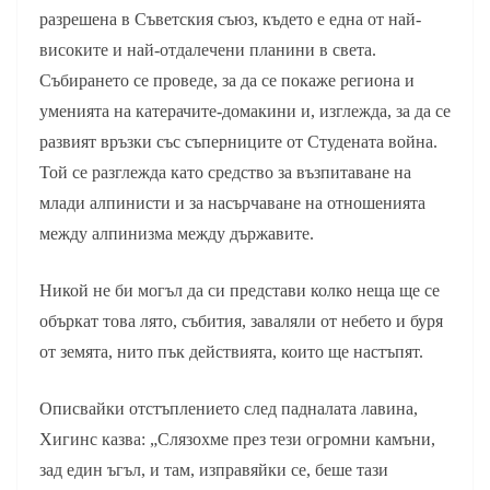
разрешена в Съветския съюз, където е една от най-
високите и най-отдалечени планини в света.
Събирането се проведе, за да се покаже региона и
уменията на катерачите-домакини и, изглежда, за да се
развият връзки със съперниците от Студената война.
Той се разглежда като средство за възпитаване на
млади алпинисти и за насърчаване на отношенията
между алпинизма между държавите.
Никой не би могъл да си представи колко неща ще се
объркат това лято, събития, заваляли от небето и буря
от земята, нито пък действията, които ще настъпят.
Описвайки отстъплението след падналата лавина,
Хигинс казва: „Слязохме през тези огромни камъни,
зад един ъгъл, и там, изправяйки се, беше тази