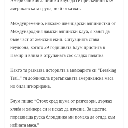
Американския алпийски клуб да се присъедини към
американската група, но й отказват.
Междувременно, няколко швейцарски алпинистки от
Международния дамски алпийски клуб, я канят да
бъде част от женския екип. Ситуацията става
неудобна, когато 29-годишната Блум пристига в
Памир и влиза в отрупаната със сладко палатка.
Както тя разказва историята в мемоарите си “Breaking
Trail,” тя доближила претъпканата американска маса,
но била игнорирана.
Блум пише: “Стоях сред шума от разговори, държах
хляба и хайвера си и исках да изчезна. За щастие,
поразяваща руска блондинка ми помаха да отида към
нейната маса.”