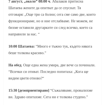
7 август, „около” 08:00 ч
. Абалаков притисна
Шатаева жените да опитват да се спуснат. Тя
отговаря: „Още три са болни; сега сме само две, които
функционираме, но и ние отслабваме. Не можем, не
бихме оставили другарките си след всичко, което са
направили за нас. “
10:00 Шатаева:
“Много е тъжно тук, където някога
беше толкова красиво.”
На обед
. Още една жена умира, две вече са починали.
“Всички си отиват. Последно попитаха: „Кога ще
видим цветя отново?“
15:30 [дезоприентирано]
“Съжаляваме, провалихме
ви. Здраво опитахме. Сега ни е толкова студено.”