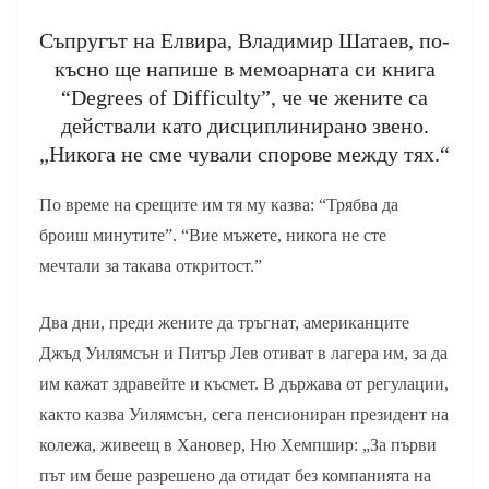
Съпругът на Елвира, Владимир Шатаев, по-
късно ще напише в мемоарната си книга
“Degrees of Difficulty”, че че жените са
действали като дисциплинирано звено.
„Никога не сме чували спорове между тях.“
По време на срещите им тя му казва: “Трябва да
броиш минутите”. “Вие мъжете, никога не сте
мечтали за такава откритост.”
Два дни, преди жените да тръгнат, американците
Джъд Уилямсън и Питър Лев отиват в лагера им, за да
им кажат здравейте и късмет. В държава от регулации,
както казва Уилямсън, сега пенсиониран президент на
колежа, живеещ в Хановер, Ню Хемпшир: „За първи
път им беше разрешено да отидат без компанията на