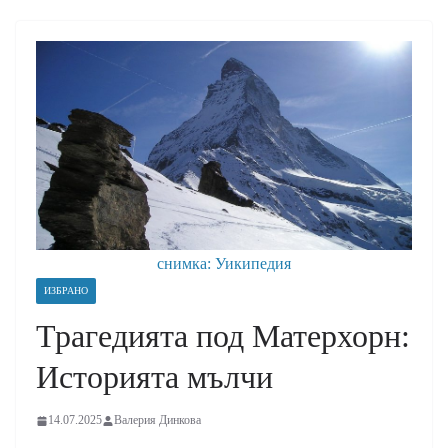
снимка: Уикипедия
ИЗБРАНО
Трагедията под Матерхорн:
Историята мълчи
14.07.2025
Валерия Динкова