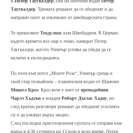
и
Йозеф Таугвалдер
, син на опитния водач
Петер
Таугвалдер
. Тримата решават да се обединят и да
направят опит за изкачване от швейцарската страна.
Те прекосяват
Теодулпас
към Швейцария. В Цермат,
където времето все още е лошо, намират Петер
Таугвалдер, когото Уимпър успява да убеди да се
включи в експедицията.
По пътя към хотел „Монте Роза“, Уимпър среща и
свой стар познайник – планинския водач от Шамони
Мишел Кроз
. Кроз вече е нает от
преподобния
Чарлз Хъдзън
и младия
Робърт Дъглас Хадоу
, но
след кратки разговори решават да обединят усилията
си и да изкачат върха заедно.
След последни приготовления групата се отправя към
върха в 4:30 сутринта на 13 юли в ясно време. Петер