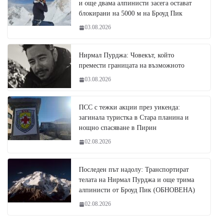
и още двама алпинисти засега остават
блокирани на 5000 м на Броуд Пик
03.08.2026
Нирмал Пурджа: Човекът, който
премести границата на възможното
03.08.2026
ПСС с тежки акции през уикенда:
загинала туристка в Стара планина и
нощно спасяване в Пирин
02.08.2026
Последен път надолу: Транспортират
телата на Нирмал Пурджа и още трима
алпинисти от Броуд Пик (ОБНОВЕНА)
02.08.2026