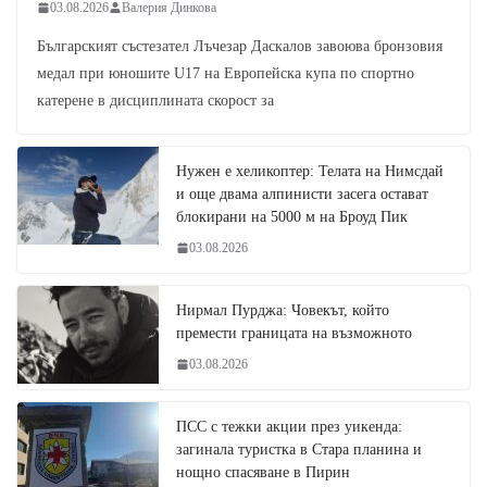
03.08.2026
Валерия Динкова
Българският състезател Лъчезар Даскалов завоюва бронзовия
медал при юношите U17 на Европейска купа по спортно
катерене в дисциплината скорост за
Нужен е хеликоптер: Телата на Нимсдай
и още двама алпинисти засега остават
блокирани на 5000 м на Броуд Пик
03.08.2026
Нирмал Пурджа: Човекът, който
премести границата на възможното
03.08.2026
ПСС с тежки акции през уикенда:
загинала туристка в Стара планина и
нощно спасяване в Пирин