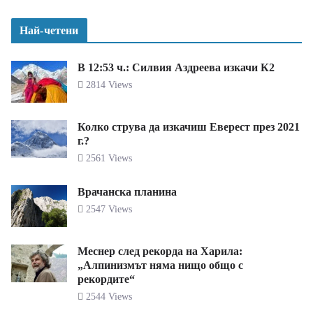
Най-четени
В 12:53 ч.: Силвия Аздреева изкачи К2
2814 Views
Колко струва да изкачиш Еверест през 2021
г.?
2561 Views
Врачанска планина
2547 Views
Меснер след рекорда на Харила:
„Алпинизмът няма нищо общо с
рекордите“
2544 Views