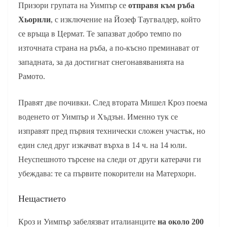
Призори групата на Уимпър се
отправя към ръба
Хьорнли
, с изключение на Йозеф Таугвалдер, който
се връща в Цермат. Те запазват добро темпо по
източната страна на ръба, а по-късно преминават от
западната, за да достигнат снегонавяванията на
Рамото.
Правят две почивки. След втората Мишел Кроз поема
воденето от Уимпър и Хъдзън. Именно тук се
изправят пред първия технически сложен участък, но
един след друг изкачват върха в 14 ч. на 14 юли.
Неуспешното търсене на следи от други катерачи ги
убеждава: те са първите покорители на Матерхорн.
Нещастието
Кроз и Уимпър забелязват италианците
на около 200