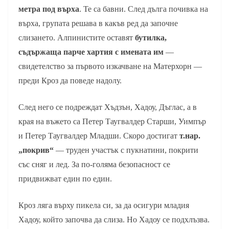
метра под върха
. Те са бавни. След дълга почивка на
върха, групата решава в какъв ред да започне
слизането. Алпинистите оставят
бутилка,
съдържаща парче хартия с имената им
—
свидетелство за първото изкачване на Матерхорн —
преди Кроз да поведе надолу.
След него се подреждат Хъдзън, Хадоу, Дъглас, а в
края на въжето са Петер Таугвалдер Старши, Уимпър
и Петер Таугвалдер Младши. Скоро достигат
т.нар.
„покрив“
— труден участък с пукнатини, покрити
със сняг и лед. За по-голяма безопасност се
придвижват един по един.
Кроз ляга върху пикела си, за да осигури младия
Хадоу, който започва да слиза. Но Хадоу се подхлъзва.