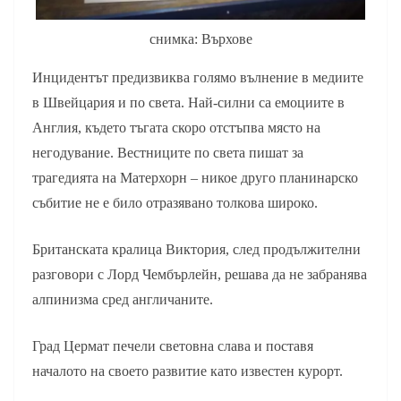
снимка: Върхове
Инцидентът предизвиква голямо вълнение в медиите
в Швейцария и по света. Най-силни са емоциите в
Англия, където тъгата скоро отстъпва място на
негодувание. Вестниците по света пишат за
трагедията на Матерхорн – никое друго планинарско
събитие не е било отразявано толкова широко.
Британската кралица Виктория, след продължителни
разговори с Лорд Чембърлейн, решава да не забранява
алпинизма сред англичаните.
Град Цермат печели световна слава и поставя
началото на своето развитие като известен курорт.