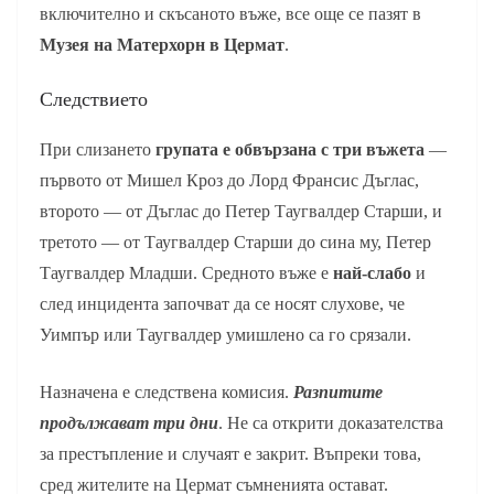
включително и скъсаното въже, все още се пазят в
Музея на Матерхорн в Цермат
.
Следствието
При слизането
групата е обвързана с три въжета
—
първото от Мишел Кроз до Лорд Франсис Дъглас,
второто — от Дъглас до Петер Таугвалдер Старши, и
третото — от Таугвалдер Старши до сина му, Петер
Таугвалдер Младши. Средното въже е
най-слабо
и
след инцидента започват да се носят слухове, че
Уимпър или Таугвалдер умишлено са го срязали.
Назначена е следствена комисия.
Разпитите
продължават три дни
. Не са открити доказателства
за престъпление и случаят е закрит. Въпреки това,
сред жителите на Цермат съмненията остават.