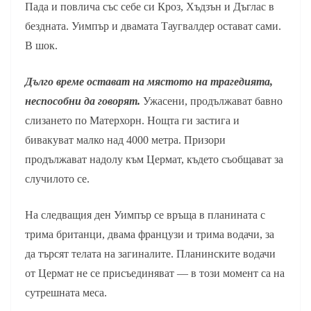
Пада и повлича със себе си Кроз, Хъдзън и Дъглас в
бездната. Уимпър и двамата Таугвалдер остават сами.
В шок.
Дълго време остават на мястото на трагедията,
неспособни да говорят.
Ужасени, продължават бавно
слизането по Матерхорн. Нощта ги застига и
бивакуват малко над 4000 метра. Призори
продължават надолу към Цермат, където съобщават за
случилото се.
На следващия ден Уимпър се връща в планината с
трима британци, двама французи и трима водачи, за
да търсят телата на загиналите. Планинските водачи
от Цермат не се присъединяват — в този момент са на
сутрешната меса.