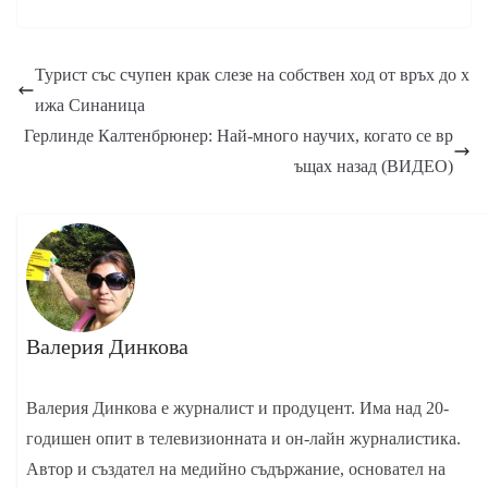
Турист със счупен крак слезе на собствен ход от връх до х
ижа Синаница
Герлинде Калтенбрюнер: Най-много научих, когато се вр
ъщах назад (ВИДЕО)
Валерия Динкова
Валерия Динкова е журналист и продуцент. Има над 20-
годишен опит в телевизионната и он-лайн журналистика.
Автор и създател на медийно съдържание, основател на