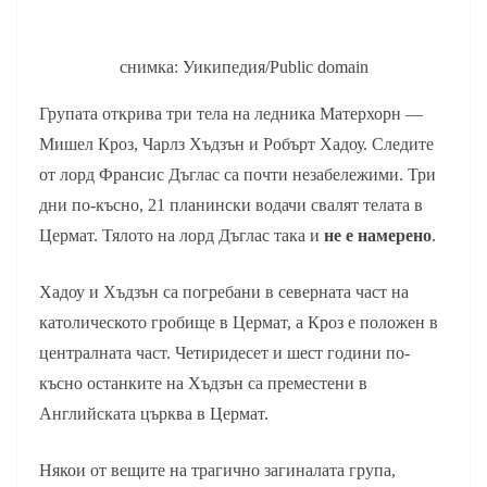
снимка: Уикипедия/Public domain
Групата открива три тела на ледника Матерхорн —
Мишел Кроз, Чарлз Хъдзън и Робърт Хадоу. Следите
от лорд Франсис Дъглас са почти незабележими. Три
дни по-късно, 21 планински водачи свалят телата в
Цермат. Тялото на лорд Дъглас така и
не е намерено
.
Хадоу и Хъдзън са погребани в северната част на
католическото гробище в Цермат, а Кроз е положен в
централната част. Четиридесет и шест години по-
късно останките на Хъдзън са преместени в
Английската църква в Цермат.
Някои от вещите на трагично загиналата група,