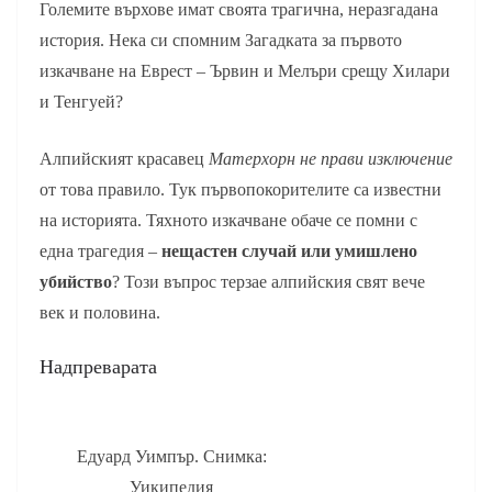
Големите върхове имат своята трагична, неразгадана
история. Нека си спомним Загадката за първото
изкачване на Еврест – Ървин и Мелъри срещу Хилари
и Тенгуей?
Алпийският красавец
Матерхорн не прави изключение
от това правило. Тук първопокорителите са известни
на историята. Тяхното изкачване обаче се помни с
една трагедия –
нещастен случай или умишлено
убийство
? Този въпрос терзае алпийския свят вече
век и половина.
Надпреварата
Едуард Уимпър. Снимка:
Уикипедия