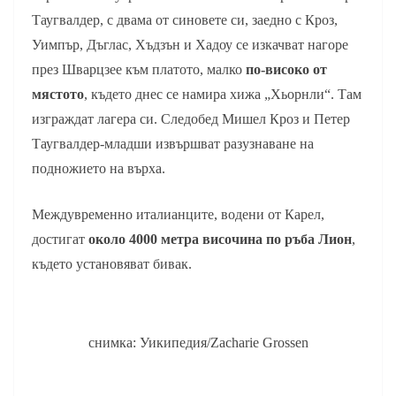
Таугвалдер, с двама от синовете си, заедно с Кроз,
Уимпър, Дъглас, Хъдзън и Хадоу се изкачват нагоре
през Шварцзее към платото, малко
по-високо от
мястото
, където днес се намира хижа „Хьорнли“. Там
изграждат лагера си. Следобед Мишел Кроз и Петер
Таугвалдер-младши извършват разузнаване на
подножието на върха.
Междувременно италианците, водени от Карел,
достигат
около 4000 метра височина по ръба Лион
,
където установяват бивак.
снимка: Уикипедия/Zacharie Grossen