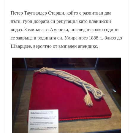
Петер Таугвалдер Старши, който е разпитван два
пъти, губи добрата си репутация като планински
водач. Заминава за Америка, но след няколко години
се завръща в родината си. Умира през 1888 г., близо до
Шварцзее, вероятно от възпален апендикс.