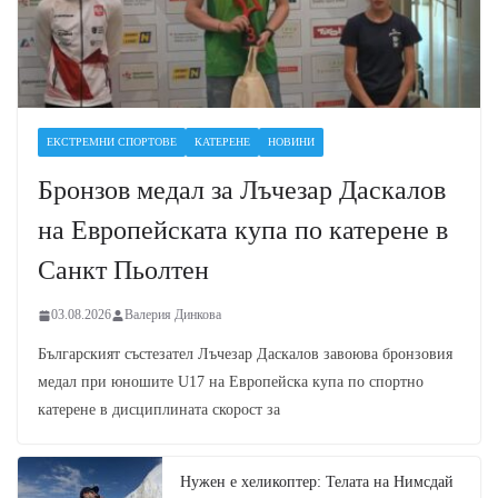
ЕКСТРЕМНИ СПОРТОВЕ
КАТЕРЕНЕ
НОВИНИ
Бронзов медал за Лъчезар Даскалов
на Европейската купа по катерене в
Санкт Пьолтен
03.08.2026
Валерия Динкова
Българският състезател Лъчезар Даскалов завоюва бронзовия
медал при юношите U17 на Европейска купа по спортно
катерене в дисциплината скорост за
Нужен е хеликоптер: Телата на Нимсдай