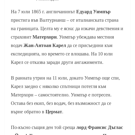
На 7 юли 1865 г. англичанинът
Едуард Уимпър
пристига във Валтурнанш – от италианската страна
на границата. Целта му е ясна: да изкачи девствения и
страховит
Матерхорн
. Уимпър убеждава местния
водач
Жан-Антоан Карел
да се присъедини към
експедицията, но времето се влошава. На 10 юли
Карел се отказва заради други ангажименти.
В ранната утрин на 11 юли, докато Уимпър още спи,
Карел заедно с няколко спътници потегля към
Матерхорн – самостоятелно. Уимпър е потресен.
Остава без екип, без водач, без възможност да се
върне обратно в
Цермат
.
По-късно същия ден той среща
лорд Франсис Дъглас