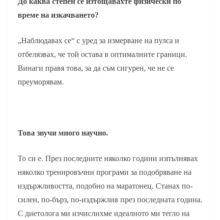
До каква степен се изтощавахте физически по
време на изкачването?
„Наблюдавах се“ с уред за измерване на пулса и
отбелязвах, че той остава в оптималните граници.
Винаги правя това, за да съм сигурен, че не се
преуморявам.
Това звучи много научно.
То си е. През последните няколко години изпълнявах
няколко тренировъчни програми за подобряване на
издържливостта, подобно на маратонец. Станах по-
силен, по-бърз, по-издържлив през последната година.
С диетолога ми изчислихме идеалното ми тегло на