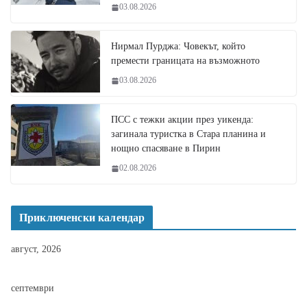
03.08.2026
Нирмал Пурджа: Човекът, който
премести границата на възможното
03.08.2026
ПСС с тежки акции през уикенда:
загинала туристка в Стара планина и
нощно спасяване в Пирин
02.08.2026
Приключенски календар
август, 2026
септември