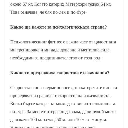
около 67 кг. Когато катерих Матерхорн тежах 64 кг.
Това означава, че бях по-лек и по-бърз.
Какво ще кажете за психологическата страна?
Психологическият фитнес е важна част от цялостната
ми тренировка и ми даде доверие и ментална сила,
необходими за предизвикателство от този род.
Какво ти предложиха скоростните изкачвания?
Скоростта е нова терминология, но катерачите винаги
проверяват и сравняват скоростта на изкачванията.
Колко бърз е катерачът може да зависи от сложността
на тура. За мен е интересно да знам, дали някой може
да изкачи 100 м. за час, 50 м. или 10 м. за минута.
Нормално е, не мисля, че това е нещо ново.