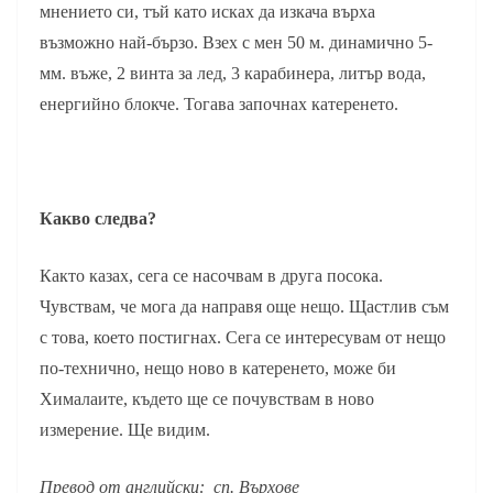
мнението си, тъй като исках да изкача върха
възможно най-бързо. Взех с мен 50 м. динамично 5-
мм. въже, 2 винта за лед, 3 карабинера, литър вода,
енергийно блокче. Тогава започнах катеренето.
Какво следва?
Както казах, сега се насочвам в друга посока.
Чувствам, че мога да направя още нещо. Щастлив съм
с това, което постигнах. Сега се интересувам от нещо
по-технично, нещо ново в катеренето, може би
Хималаите, където ще се почувствам в ново
измерение. Ще видим.
Превод от английски: сп. Върхове