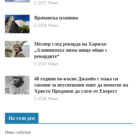
2571 Views
Врачанска планина
2554 Views
Меснер след рекорда на Харила:
„Алпинизмът няма нищо общо с
рекордите“
2553 Views
40 години по-късно Джамбо с мъка си
спомня за неуспешния опит да помогне на
Христо Проданов да слезе от Еверест
2534 Views
На този ден
Няма събития