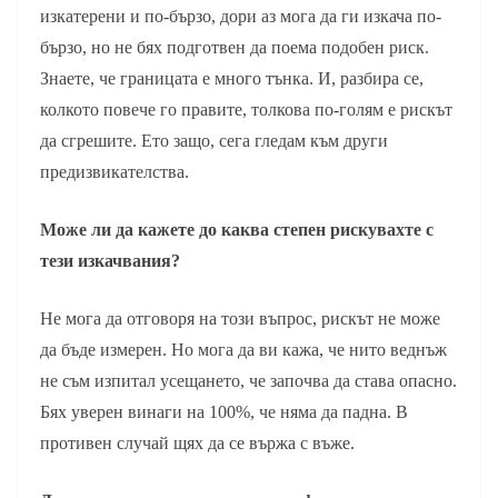
изкатерени и по-бързо, дори аз мога да ги изкача по-
бързо, но не бях подготвен да поема подобен риск.
Знаете, че границата е много тънка. И, разбира се,
колкото повече го правите, толкова по-голям е рискът
да сгрешите. Ето защо, сега гледам към други
предизвикателства.
Може ли да кажете до каква степен рискувахте с
тези изкачвания?
Не мога да отговоря на този въпрос, рискът не може
да бъде измерен. Но мога да ви кажа, че нито веднъж
не съм изпитал усещането, че започва да става опасно.
Бях уверен винаги на 100%, че няма да падна. В
противен случай щях да се вържа с въже.