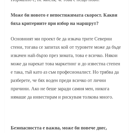
Може би новото е непостижимата скорост. Какви
бяха критериите при избор на маршрут?
Основният ми проект бе да изкача трите Северни
стени, тогава се запитах кой от туровете може да бъде
изкачен най-бързо през зимата, това е всичко. Някои
може да нарекат това маркетинг и до известна степен
е така, тъй като аз съм професионалист. Но трябва да
разберете, че бях воден преди всичко от лични
причини. Ако не беше заради самия мен, никога
нямаше да инвестирам и рискувам толкова много.
Безопасността е важна, може би повече днес,