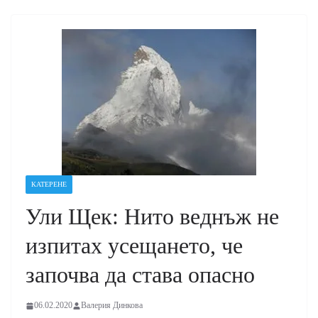
КАТЕРЕНЕ
Ули Щек: Нито веднъж не
изпитах усещането, че
започва да става опасно
06.02.2020
Валерия Динкова