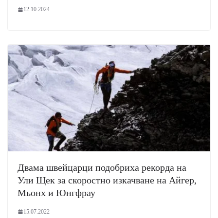
12.10.2024
Двама швейцарци подобриха рекорда на
Ули Щек за скоростно изкачване на Айгер,
Мьонх и Юнгфрау
15.07.2022