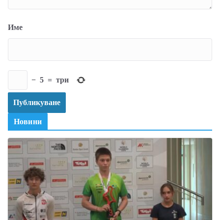
Име
−
5
=
три
Новини