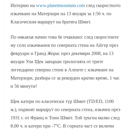
Интервю на
www.planetmountain.com
след скоростното
изкачване на Матерхорн на 13 януари за 1:56 ч. по
Класическия маршрут на братята Шмит.
По някакъв начин това бе очаквано: след скоростните
му соло изкачвания по северната стена на Айгер през
февруари и Гранд Жорас през декември 2008, на 13
януари Ули Щек завърши трилогията от трите
легендарни северни стени в Алпите с изкачване на
Матерхорн, разбира се за рекордно кратко време, 1 час
и 56 минути!
Щек катери по класически тур Шмит (TD/ED, 1100
м.), първият маршрут по северната стена, изкачен през
1931 г. от Франц и Тони Шмит. Той тръгна малко след
8.00 ч. и катери при -7°C. В горната част се включи