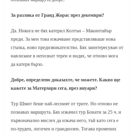
За разлика от Гранд Жорас през декември?
Да. Никога не бях катерил Колтън – Макинтайър
преди. За мен това изкачване представляваше нова
стъпка, ново предизвикателство. Бях заинтересуван от
навлизане в непознат терен и видях, че отново мога
да катеря бързо.
Добре, определено доказахте, че можете. Какво ще
кажете за Матерхорн сега, през януари?
Тур Шмит беше най-лесният от трите. Но отново не
познавах маршрута. Бях изкачил тур Бонати за 25 ч. и
първоначално мислех да изкача него, тъй като сега е
по-труден, логичен и грандиозен. Тогава промених