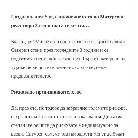
Поздравления Ули, с изкачването ти на Матерхорн
реализира 3-годишната си мечта…
Благодаря! Мислех за соло изкачване на трите велики
Северни стени през последните 3 години и се
подготвях специално за тази цел. Бързото катерене на
турове бе нещо съвършено ново за мен, беше
предизвикателство.
Рисковано предизивикателство
Да, прав сте, не трябва да забравяме големите рискове,
свързани със скоростните соло изкачвания. До каква
степен ще решите да рискувате е индивидуално за
всеки. Сигурен съм, че тези маршрути могат да бъдат