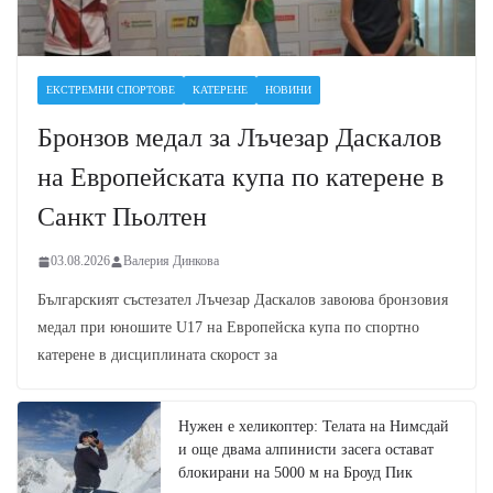
ЕКСТРЕМНИ СПОРТОВЕ
КАТЕРЕНЕ
НОВИНИ
Бронзов медал за Лъчезар Даскалов
на Европейската купа по катерене в
Санкт Пьолтен
03.08.2026
Валерия Динкова
Българският състезател Лъчезар Даскалов завоюва бронзовия
медал при юношите U17 на Европейска купа по спортно
катерене в дисциплината скорост за
Нужен е хеликоптер: Телата на Нимсдай
и още двама алпинисти засега остават
блокирани на 5000 м на Броуд Пик