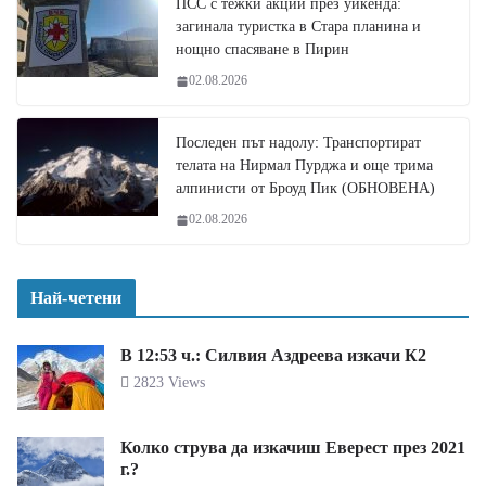
ПСС с тежки акции през уикенда:
загинала туристка в Стара планина и
нощно спасяване в Пирин
02.08.2026
Последен път надолу: Транспортират
телата на Нирмал Пурджа и още трима
алпинисти от Броуд Пик (ОБНОВЕНА)
02.08.2026
Най-четени
В 12:53 ч.: Силвия Аздреева изкачи К2
2823 Views
Колко струва да изкачиш Еверест през 2021
г.?