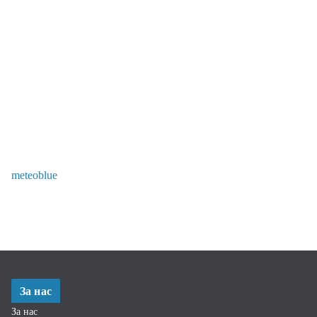
meteoblue
За нас
За нас