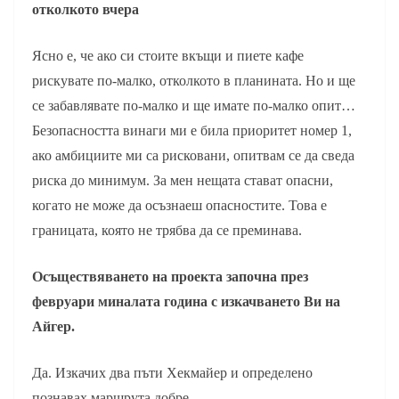
отколкото вчера
Ясно е, че ако си стоите вкъщи и пиете кафе
рискувате по-малко, отколкото в планината. Но и ще
се забавлявате по-малко и ще имате по-малко опит…
Безопасността винаги ми е била приоритет номер 1,
ако амбициите ми са рисковани, опитвам се да сведа
риска до минимум. За мен нещата стават опасни,
когато не може да осъзнаеш опасностите. Това е
границата, която не трябва да се преминава.
Осъществяването на проекта започна през
февруари миналата година с изкачването Ви на
Айгер.
Да. Изкачих два пъти Хекмайер и определено
познавах маршрута добре.