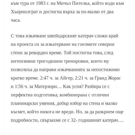
към тура от 1983 г. на Мичъл Пителка, който води към
Хьорнилграт и достигна върха за по-малко от два
часа.
С това изкачване швейцарският катерач сложи край
на проекта си за изкатерване на гоелмите северни
стени за рекордно време. Той постигна това, след
интензивни тригодишни тренировки, които му
позволиха да направи изкачванията за непостижимо
кратко време. 2:47 ч. за Айгер, 2:21 ч. за Гранд Жорас
и 1:56 ч. за Матерхорн… Как успя? Разбира се с
перфектна подготовка, комбинирана с отлични
планинарски умения, добър избор на стена и малко
късмет, който никога не вреди. Но, за да разкрием още
подробности, свързахме се с 32- годишният катерач….