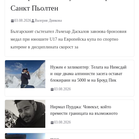
Санкт Пьолтен
03.08.2026
Валерия Динкова
Българският състезател Лъчезар Даскалов завоюва бронзовия
медал при юношите U17 на Европейска купа по спортно
катерене в дисциплината скорост за
Нужен е хеликоптер: Телата на Нимсдай
и още двама алпинисти засега остават
блокирани на 5000 м на Броуд Пик
03.08.2026
Нирмал Пурджа: Човекът, който
премести границата на възможното
03.08.2026