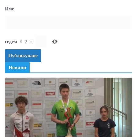
Име
седем
×
7
=
Новини