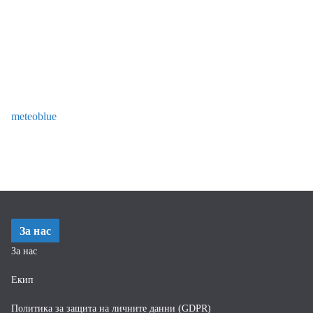
meteoblue
За нас
За нас
Екип
Политика за защита на личните данни (GDPR)