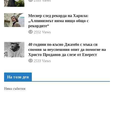
2553 Views
Меснер след рекорда на Харила:
„Алпинизмът няма нищо общо с
рекордите“
2552 Views
40 години по-късно Джамбо с мъка си
спомня за неуспешния опит да помогне на
Христо Проданов да слезе от Еверест
2533 Views
На този ден
Няма събития