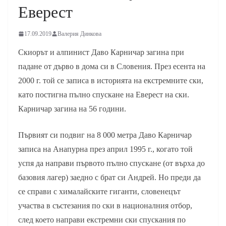
Еверест
17.09.2019
Валерия Динкова
Скиорът и алпинист Даво Карничар загина при
падане от дърво в дома си в Словения. През есента на
2000 г. той се записа в историята на екстремните ски,
като постигна пълно спускане на Еверест на ски.
Карничар загина на 56 години.
Първият си подвиг на 8 000 метра Даво Карничар
записа на Анапурна през април 1995 г., когато той
успя да направи първото пълно спускане (от върха до
базовия лагер) заедно с брат си Андрей. Но преди да
се справи с хималайските гиганти, словенецът
участва в състезания по ски в националния отбор,
след което направи екстремни ски спускания по