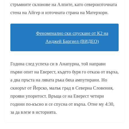
стръмните склонове на Алпите, като североизточната
стена на Айгер и източната страна на Матерхорн.
Феноменално ски спускане от К2 на
Анджей Баргиел (ВИДЕО)
Година след успеха си в Анапурна, той направи
първи опит на Еверест, където буря го отказа от върха,
а два пръста на лявата ръка бяха ампутирани. Но
скиорът от Йерско, малък град в Северна Словения,
прояви упоритост. Връща се на Еверест четири
години по-късно и се спусна от върха. Отне му 4:30,
за да влезе в историята.