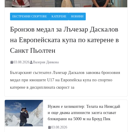
ЕКСТРЕМНИ СПОРТОВЕ
КАТЕРЕНЕ
НОВИНИ
Бронзов медал за Лъчезар Даскалов
на Европейската купа по катерене в
Санкт Пьолтен
03.08.2026
Валерия Динкова
Българският състезател Лъчезар Даскалов завоюва бронзовия
медал при юношите U17 на Европейска купа по спортно
катерене в дисциплината скорост за
Нужен е хеликоптер: Телата на Нимсдай
и още двама алпинисти засега остават
блокирани на 5000 м на Броуд Пик
03.08.2026