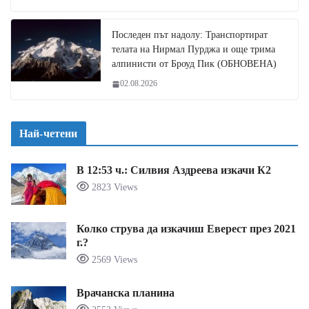
Последен път надолу: Транспортират
телата на Нирмал Пурджа и още трима
алпинисти от Броуд Пик (ОБНОВЕНА)
02.08.2026
Най-четени
В 12:53 ч.: Силвия Аздреева изкачи К2
2823 Views
Колко струва да изкачиш Еверест през 2021
г.?
2569 Views
Врачанска планина