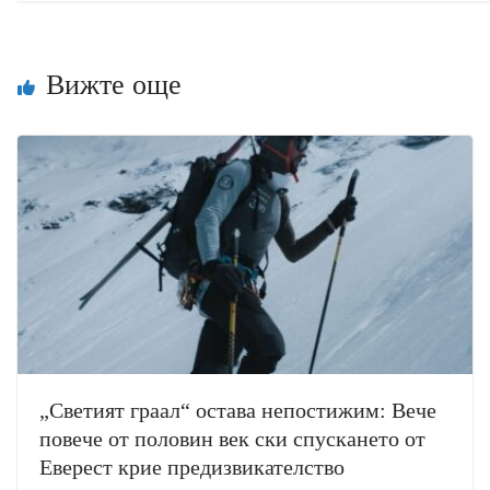
Вижте още
„Светият граал“ остава непостижим: Вече
повече от половин век ски спускането от
Еверест крие предизвикателство