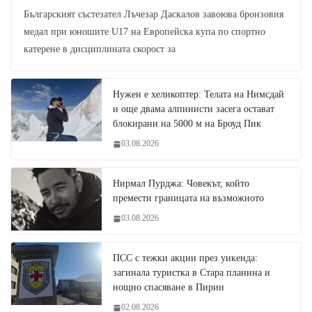
Българският състезател Лъчезар Даскалов завоюва бронзовия
медал при юношите U17 на Европейска купа по спортно
катерене в дисциплината скорост за
Нужен е хеликоптер: Телата на Нимсдай
и още двама алпинисти засега остават
блокирани на 5000 м на Броуд Пик
03.08.2026
Нирмал Пурджа: Човекът, който
премести границата на възможното
03.08.2026
ПСС с тежки акции през уикенда:
загинала туристка в Стара планина и
нощно спасяване в Пирин
02.08.2026