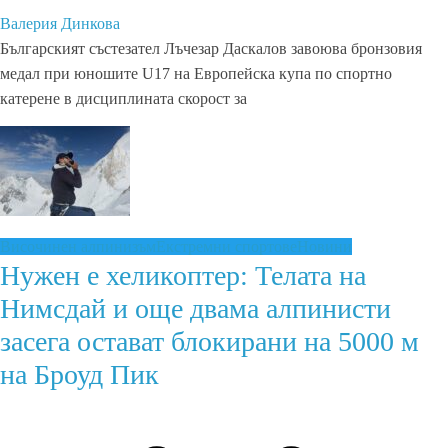
Валерия Динкова
Българският състезател Лъчезар Даскалов завоюва бронзовия
медал при юношите U17 на Европейска купа по спортно
катерене в дисциплината скорост за
Височинен алпинизъм
Екстремни спортове
Новини
Нужен е хеликоптер: Телата на
Нимсдай и още двама алпинисти
засега остават блокирани на 5000 м
на Броуд Пик