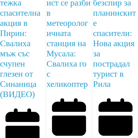
тежка
ист се разби
безспир за
спасителна
в
планинскит
акция в
метеоролог
е
Пирин:
ичната
спасители:
Свалиха
станция на
Нова акция
мъж със
Мусала:
за
счупен
Свалиха го
пострадал
глезен от
с
турист в
Синаница
хеликоптер
Рила
(ВИДЕО)