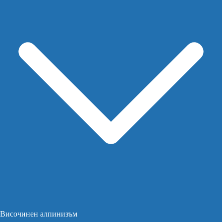
Височинен алпинизъм