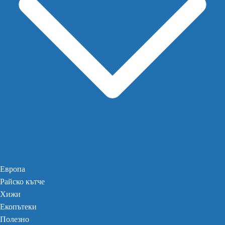
Европа
Райско кътче
Хижи
Екопътеки
Полезно