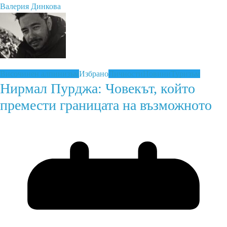
Валерия Динкова
Височинен алпинизъм
Избрано
Личности
Новини
Туризъм
Нирмал Пурджа: Човекът, който
премести границата на възможното