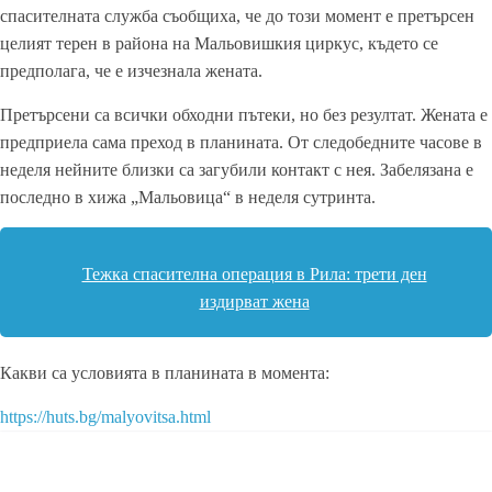
спасителната служба съобщиха, че до този момент е претърсен
целият терен в района на Мальовишкия циркус, където се
предполага, че е изчезнала жената.
Претърсени са всички обходни пътеки, но без резултат. Жената е
предприела сама преход в планината. От следобедните часове в
неделя нейните близки са загубили контакт с нея. Забелязана е
последно в хижа „Мальовица“ в неделя сутринта.
Тежка спасителна операция в Рила: трети ден
издирват жена
Какви са условията в планината в момента:
https://huts.bg/malyovitsa.html