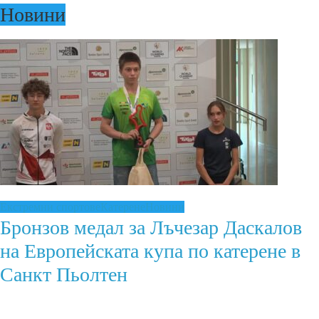
Новини
Екстремни спортове
Катерене
Новини
Бронзов медал за Лъчезар Даскалов
на Европейската купа по катерене в
Санкт Пьолтен