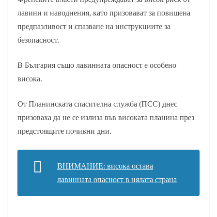
лавини и наводнения, като призовават за повишена
предпазливост и спазване на инструкциите за
безопасност.
В България също лавинната опасност е особено
висока.
От Планинската спасителна служба (ПСС) днес
призоваха да не се излиза във високата планина през
предстоящите почивни дни.
ВНИМАНИЕ: висока остава
лавинната опасност в цялата страна