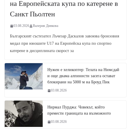
на Европейската купа по катерене в
Санкт Пьолтен
03.08.2026
Валерия Динкова
Българският състезател Лъчезар Даскалов завоюва бронзовия
медал при юношите U17 на Европейска купа по спортно
катерене в дисциплината скорост за
Нужен е хеликоптер: Телата на Нимсдай
и още двама алпинисти засега остават
блокирани на 5000 м на Броуд Пик
03.08.2026
Нирмал Пурджа: Човекът, който
премести границата на възможното
03.08.2026