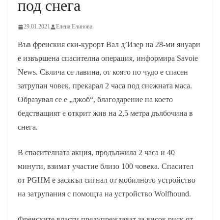
под снега
29.01.2021
Елена Елинова
Във френския ски-курорт Вал д’Изер на 28-ми януари
е извършена спасителна операция, информира Savoie
News. Свлича се лавина, от която по чудо е спасен
затрупан човек, прекарал 2 часа под снежната маса.
Образувал се е „джоб“, благодарение на което
бедстващият е открит жив на 2,5 метра дълбочина в
снега.
В спасителната акция, продължила 2 часа и 40
минути, взимат участие близо 100 човека. Спасител
от PGHM е засякъл сигнал от мобилното устройство
на затрупания с помощта на устройство Wolfhound.
Френските власти предупреждават за висок риск от