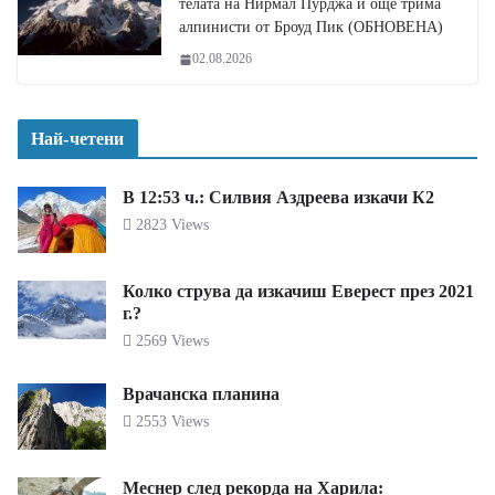
телата на Нирмал Пурджа и още трима
алпинисти от Броуд Пик (ОБНОВЕНА)
02.08.2026
Най-четени
В 12:53 ч.: Силвия Аздреева изкачи К2
2823 Views
Колко струва да изкачиш Еверест през 2021
г.?
2569 Views
Врачанска планина
2553 Views
Меснер след рекорда на Харила: