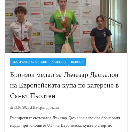
ЕКСТРЕМНИ СПОРТОВЕ
КАТЕРЕНЕ
НОВИНИ
Бронзов медал за Лъчезар Даскалов
на Европейската купа по катерене в
Санкт Пьолтен
03.08.2026
Валерия Динкова
Българският състезател Лъчезар Даскалов завоюва бронзовия
медал при юношите U17 на Европейска купа по спортно