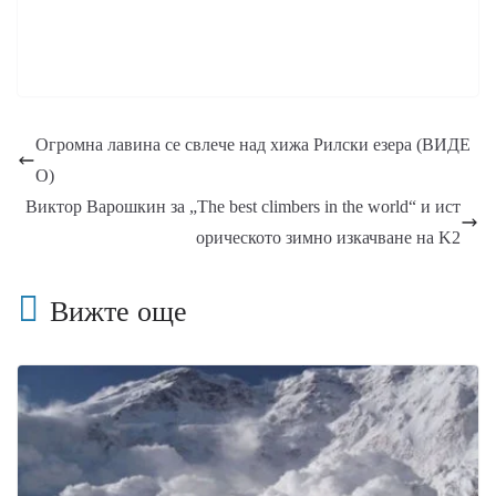
Огромна лавина се свлече над хижа Рилски езера (ВИДЕ
О)
Виктор Варошкин за „The best climbers in the world“ и ист
орическото зимно изкачване на K2
Вижте още