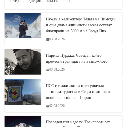
катерене в дисциплината скорост за
Нужен е хеликоптер: Телата на Нимсдай
и още двама алпинисти засега остават
блокирани на 5000 м на Броуд Пик
03.08.2026
Нирмал Пурджа: Човекът, който
премести границата на възможното
03.08.2026
ПСС с тежки акции през уикенда:
загинала туристка в Стара планина и
нощно спасяване в Пирин
02.08.2026
Последен път надолу: Транспортират