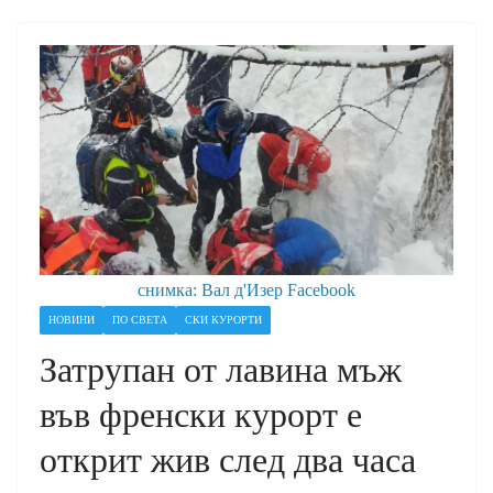
снимка: Вал д'Изер
Facebook
НОВИНИ
ПО СВЕТА
СКИ КУРОРТИ
Затрупан от лавина мъж
във френски курорт e
открит жив след два часа