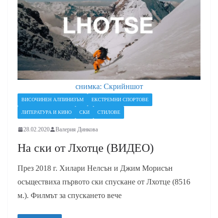
снимка: Скрийншот
ВИСОЧИНЕН АЛПИНИЗЪМ
ЕКСТРЕМНИ СПОРТОВЕ
ЛИТЕРАТУРА И КИНО
СКИ
СТИЛОВЕ
28.02.2020
Валерия Динкова
На ски от Лхотце (ВИДЕО)
През 2018 г. Хилари Нелсън и Джим Морисън
осъществиха първото ски спускане от Лхотце (8516
м.). Филмът за спускането вече