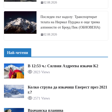
02.08.2026
Последен път надолу: Транспортират
телата на Нирмал Пурджа и още трима
алпинисти от Броуд Пик (ОБНОВЕНА)
02.08.2026
Най-четени
В 12:53 ч.: Силвия Аздреева изкачи К2
2823 Views
Колко струва да изкачиш Еверест през 2021
г.?
2571 Views
Врачанска планина