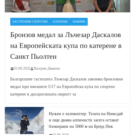
ЕКСТРЕМНИ СПОРТОВЕ
КАТЕРЕНЕ
НОВИНИ
Бронзов медал за Лъчезар Даскалов
на Европейската купа по катерене в
Санкт Пьолтен
03.08.2026
Валерия Динкова
Българският състезател Лъчезар Даскалов завоюва бронзовия
медал при юношите U17 на Европейска купа по спортно
катерене в дисциплината скорост за
Нужен е хеликоптер: Телата на Нимсдай
и още двама алпинисти засега остават
блокирани на 5000 м на Броуд Пик