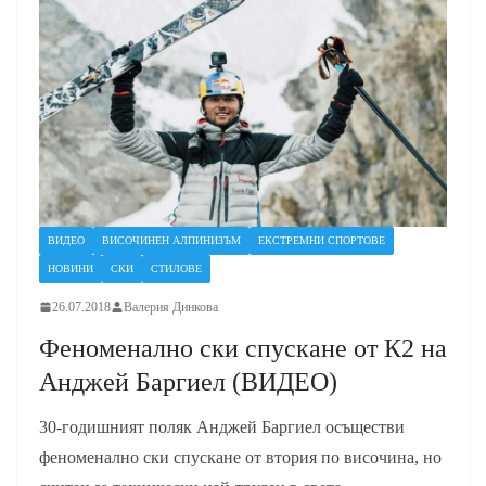
ВИДЕО
ВИСОЧИНЕН АЛПИНИЗЪМ
ЕКСТРЕМНИ СПОРТОВЕ
НОВИНИ
СКИ
СТИЛОВЕ
26.07.2018
Валерия Динкова
Феноменално ски спускане от К2 на
Анджей Баргиел (ВИДЕО)
30-годишният поляк Анджей Баргиел осъществи
феноменално ски спускане от втория по височина, но