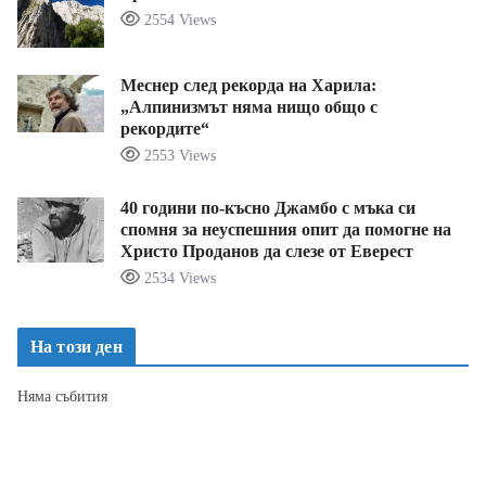
2554 Views
Меснер след рекорда на Харила:
„Алпинизмът няма нищо общо с
рекордите“
2553 Views
40 години по-късно Джамбо с мъка си
спомня за неуспешния опит да помогне на
Христо Проданов да слезе от Еверест
2534 Views
На този ден
Няма събития