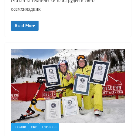
считан за технически най-труден в света
осемхилядник
Read More
НОВИНИ
СКИ
СТИЛОВЕ