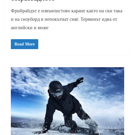
Фрийрайдът е извънпистово каране както на ски така
и на сноуборд в непокътнат сняг. Терминът идва от
английски и може
Read More