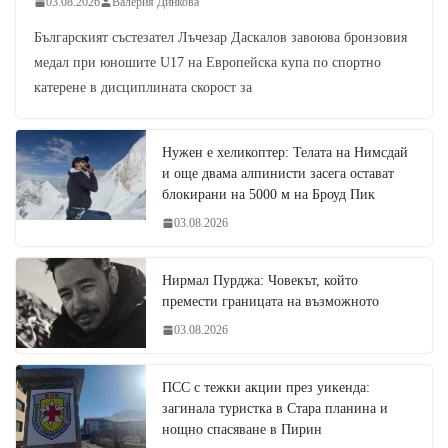
03.08.2026
Валерия Динкова
Българският състезател Лъчезар Даскалов завоюва бронзовия
медал при юношите U17 на Европейска купа по спортно
катерене в дисциплината скорост за
Нужен е хеликоптер: Телата на Нимсдай
и още двама алпинисти засега остават
блокирани на 5000 м на Броуд Пик
03.08.2026
Нирмал Пурджа: Човекът, който
премести границата на възможното
03.08.2026
ПСС с тежки акции през уикенда:
загинала туристка в Стара планина и
нощно спасяване в Пирин