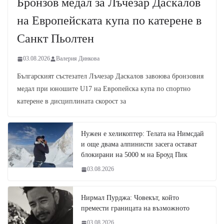
Бронзов медал за Лъчезар Даскалов
на Европейската купа по катерене в
Санкт Пьолтен
03.08.2026
Валерия Динкова
Българският състезател Лъчезар Даскалов завоюва бронзовия
медал при юношите U17 на Европейска купа по спортно
катерене в дисциплината скорост за
Нужен е хеликоптер: Телата на Нимсдай
и още двама алпинисти засега остават
блокирани на 5000 м на Броуд Пик
03.08.2026
Нирмал Пурджа: Човекът, който
премести границата на възможното
03.08.2026