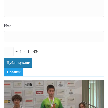
Име
−
4
=
1
Новини