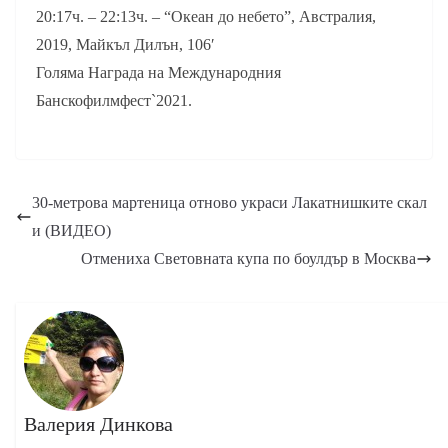
20:17ч. – 22:13ч. – “Океан до небето”, Австралия,
2019, Майкъл Дилън, 106′
Голяма Награда на Международния
Банскофилмфест`2021.
30-метрова мартеница отново украси Лакатнишките скал
и (ВИДЕО)
Отмениха Световната купа по боулдър в Москва
Валерия Динкова