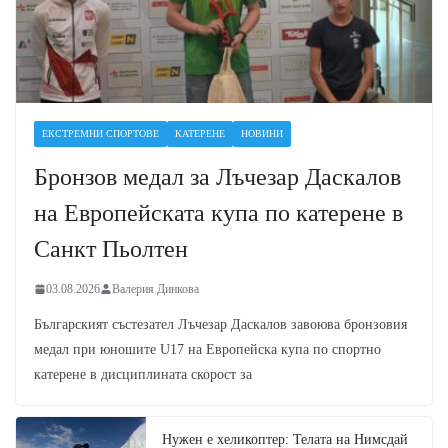
ЕКСТРЕМНИ СПОРТОВЕ
КАТЕРЕНЕ
НОВИНИ
Бронзов медал за Лъчезар Даскалов
на Европейската купа по катерене в
Санкт Пьолтен
03.08.2026
Валерия Динкова
Българският състезател Лъчезар Даскалов завоюва бронзовия
медал при юношите U17 на Европейска купа по спортно
катерене в дисциплината скорост за
Нужен е хеликоптер: Телата на Нимсдай