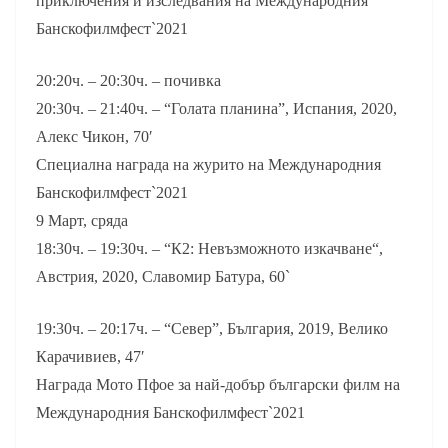
приключения и изследвания на Международния
Банскофилмфест`2021
20:20ч. – 20:30ч. – почивка
20:30ч. – 21:40ч. – “Голата планина”, Испания, 2020,
Алекс Чикон, 70′
Специална награда на журито на Международния
Банскофилмфест`2021
9 Март, сряда
18:30ч. – 19:30ч. – “К2: Невъзможното изкачване“,
Австрия, 2020, Славомир Батура, 60`
19:30ч. – 20:17ч. – “Север”, България, 2019, Велико
Карачивиев, 47′
Награда Мото Пфое за най-добър български филм на
Международния Банскофилмфест`2021