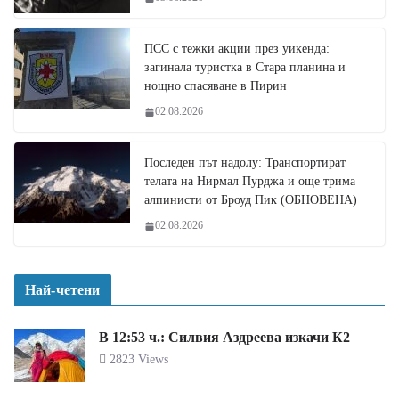
ПСС с тежки акции през уикенда:
загинала туристка в Стара планина и
нощно спасяване в Пирин
02.08.2026
Последен път надолу: Транспортират
телата на Нирмал Пурджа и още трима
алпинисти от Броуд Пик (ОБНОВЕНА)
02.08.2026
Най-четени
В 12:53 ч.: Силвия Аздреева изкачи К2
2823 Views