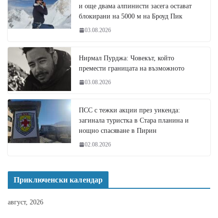
и още двама алпинисти засега остават
блокирани на 5000 м на Броуд Пик
03.08.2026
Нирмал Пурджа: Човекът, който
премести границата на възможното
03.08.2026
ПСС с тежки акции през уикенда:
загинала туристка в Стара планина и
нощно спасяване в Пирин
02.08.2026
Приключенски календар
август, 2026