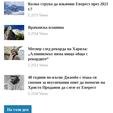
Колко струва да изкачиш Еверест през 2021
г.?
2571 Views
Врачанска планина
2554 Views
Меснер след рекорда на Харила:
„Алпинизмът няма нищо общо с
рекордите“
2553 Views
40 години по-късно Джамбо с мъка си
спомня за неуспешния опит да помогне на
Христо Проданов да слезе от Еверест
2534 Views
На този ден