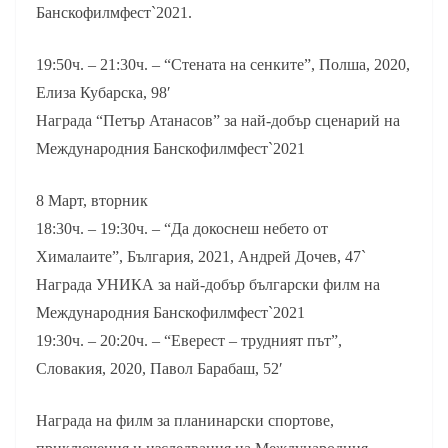
Банскофилмфест`2021.
19:50ч. – 21:30ч. – “Стената на сенките”, Полша, 2020,
Елиза Кубарска, 98′
Награда “Петър Атанасов” за най-добър сценарий на
Международния Банскофилмфест`2021
8 Март, вторник
18:30ч. – 19:30ч. – “Да докоснеш небето от
Хималаите”, България, 2021, Андрей Дочев, 47`
Награда УНИКА за най-добър български филм на
Международния Банскофилмфест`2021
19:30ч. – 20:20ч. – “Еверест – трудният път”,
Словакия, 2020, Павол Барабаш, 52′
Награда на филм за планинарски спортове,