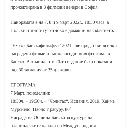
прожектирана в 3 филмови вечери в София.
Панорамата е на 7, 8 и 9 март 2022г., 18:30 часа, а
Полският институт отново е домакин на събитието.
“Ехо от Банскофилмфест’ 2021” ще представи всички
наградени филми от миналогодишния фестивал в
Банско. В отминалото 20-то издание бяха показани
над 80 заглавия от 35 държави.
ПРОГРАМА
7 Март, понеделник
18:30ч. – 19:50ч. – “Чолитас“, Испания, 2019, Хайме
Мурсиедо, Пабло Ирабуру, 80`
Награда на Община Банско за култура на
планинарските народи на Международния