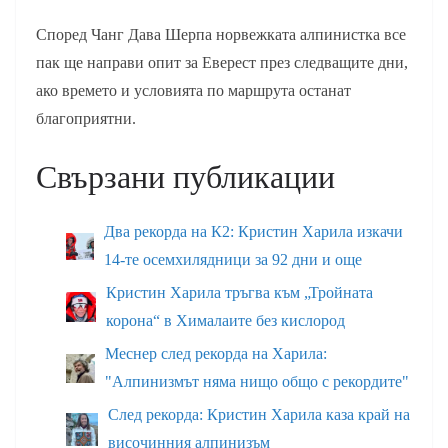
Според Чанг Дава Шерпа норвежката алпинистка все
пак ще направи опит за Еверест през следващите дни,
ако времето и условията по маршрута останат
благоприятни.
Свързани публикации
Два рекорда на К2: Кристин Харила изкачи
14-те осемхилядници за 92 дни и още
Кристин Харила тръгва към „Тройната
корона“ в Хималаите без кислород
Меснер след рекорда на Харила:
"Алпинизмът няма нищо общо с рекордите"
След рекорда: Кристин Харила каза край на
височинния алпинизъм