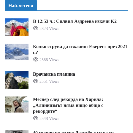
Най-четени
В 12:53 ч.: Силвия Аздреева изкачи К2
2823 Views
Колко струва да изкачиш Еверест през 2021
г.?
2566 Views
Врачанска планина
2551 Views
Меснер след рекорда на Харила:
„Алпинизмът няма нищо общо с
рекордите“
2548 Views
40 години по-късно Джамбо с мъка си