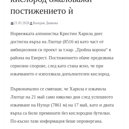
постижението ѝ
21.05.2026
Валерия Динкова
Норвежката алпинистка Кристин Харила днес
достигна върха на Лхотце (8516 м) като част от
амбициозния си проект за т.нар. „Тройна корона“ в
района на Еверест. Постижението обаче предизвика
сериозни спорове, след като стана ясно, че при
изкачването е използвала допълнителен кислород.
Първоначално се смяташе, че Харила е изкачила
Лхотце на 21 май само няколко дни след успешното
изкачване на Нупце (7861 м) на 17 май, като и двата
върха са били преминати без кислородни бутилки.
По-късно тази информация беше опровергана.