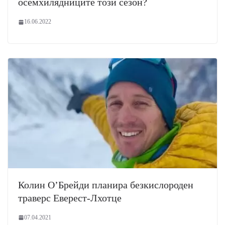
осемхилядниците този сезон?
16.06.2022
Колин О’Брейди планира безкислороден
траверс Еверест-Лхотце
07.04.2021