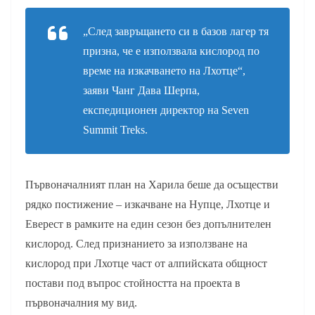
„След завръщането си в базов лагер тя
призна, че е използвала кислород по
време на изкачването на Лхотце“,
заяви Чанг Дава Шерпа,
експедиционен директор на Seven
Summit Treks.
Първоначалният план на Харила беше да осъществи
рядко постижение – изкачване на Нупце, Лхотце и
Еверест в рамките на един сезон без допълнителен
кислород. След признанието за използване на
кислород при Лхотце част от алпийската общност
постави под въпрос стойността на проекта в
първоначалния му вид.