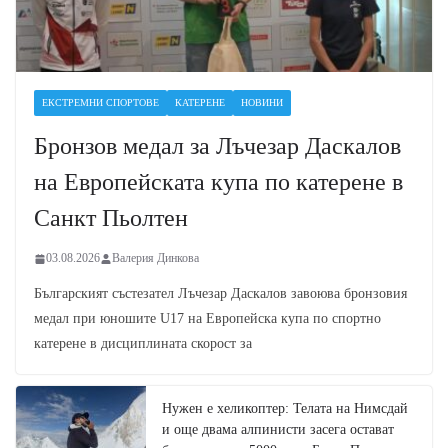
ЕКСТРЕМНИ СПОРТОВЕ
КАТЕРЕНЕ
НОВИНИ
Бронзов медал за Лъчезар Даскалов
на Европейската купа по катерене в
Санкт Пьолтен
03.08.2026
Валерия Динкова
Българският състезател Лъчезар Даскалов завоюва бронзовия
медал при юношите U17 на Европейска купа по спортно
катерене в дисциплината скорост за
Нужен е хеликоптер: Телата на Нимсдай
и още двама алпинисти засега остават