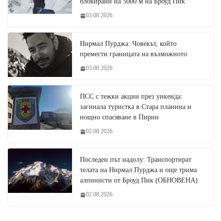
блокирани на 5000 м на Броуд Пик
03.08.2026
Нирмал Пурджа: Човекът, който
премести границата на възможното
03.08.2026
ПСС с тежки акции през уикенда:
загинала туристка в Стара планина и
нощно спасяване в Пирин
02.08.2026
Последен път надолу: Транспортират
телата на Нирмал Пурджа и още трима
алпинисти от Броуд Пик (ОБНОВЕНА)
02.08.2026