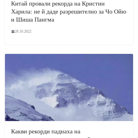
Китай провали рекорда на Кристин
Харила: не й даде разрешително за Чо Ойю
и Шиша Пангма
28.10.2022
Какви рекорди паднаха на