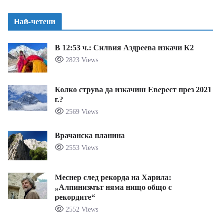
Най-четени
В 12:53 ч.: Силвия Аздреева изкачи К2
2823 Views
Колко струва да изкачиш Еверест през 2021
г.?
2569 Views
Врачанска планина
2553 Views
Меснер след рекорда на Харила:
„Алпинизмът няма нищо общо с
рекордите“
2552 Views