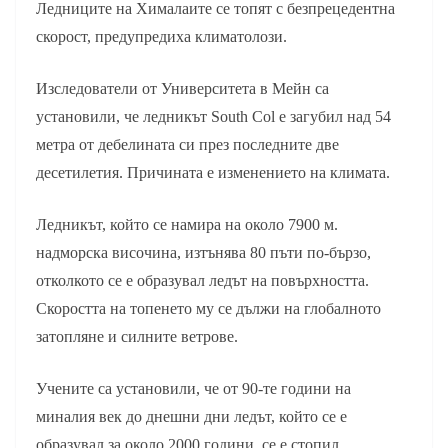
Ледниците на Хималаите се топят с безпрецедентна
скорост, предупредиха климатолози.
Изследователи от Университета в Мейн са
установили, че ледникът South Col е загубил над 54
метра от дебелината си през последните две
десетилетия. Причината е изменението на климата.
Ледникът, който се намира на около 7900 м.
надморска височина, изтънява 80 пъти по-бързо,
отколкото се е образувал ледът на повърхността.
Скоростта на топенето му се дължи на глобалното
затопляне и силните ветрове.
Учените са установили, че от 90-те години на
миналия век до днешни дни ледът, който се е
образувал за около 2000 години, се е стопил.