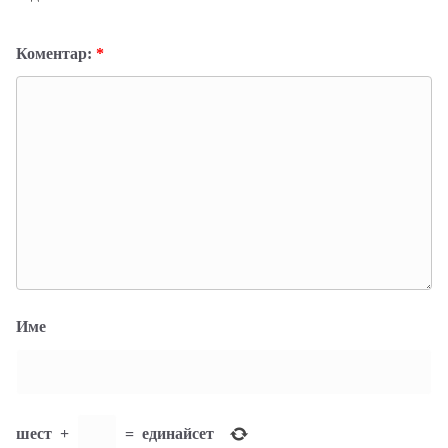
Коментар:
*
Име
шест
+
=
единайсет