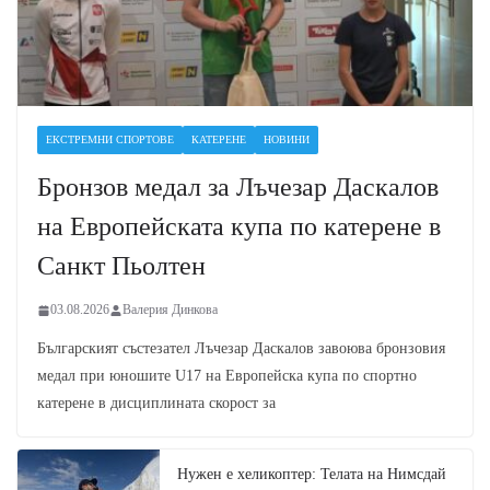
ЕКСТРЕМНИ СПОРТОВЕ
КАТЕРЕНЕ
НОВИНИ
Бронзов медал за Лъчезар Даскалов
на Европейската купа по катерене в
Санкт Пьолтен
03.08.2026
Валерия Динкова
Българският състезател Лъчезар Даскалов завоюва бронзовия
медал при юношите U17 на Европейска купа по спортно
катерене в дисциплината скорост за
Нужен е хеликоптер: Телата на Нимсдай