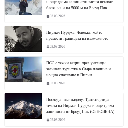
и още двама алпинисти засега остават
блокирани на 5000 м на Броуд Пик
03.08.2026
Нирмал Пурджа: Човекът, който
премести границата на възможното
03.08.2026
ПСС с тежки акции през уикенда:
загинала туристка в Стара планина и
нощно спасяване в Пирин
02.08.2026
Последен път надолу: Транспортират
телата на Нирмал Пурджа и още трима
алпинисти от Броуд Пик (ОБНОВЕНА)
02.08.2026