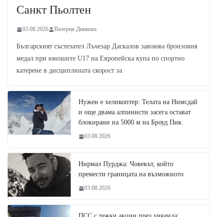
Санкт Пьолтен
03.08.2026
Валерия Динкова
Българският състезател Лъчезар Даскалов завоюва бронзовия
медал при юношите U17 на Европейска купа по спортно
катерене в дисциплината скорост за
Нужен е хеликоптер: Телата на Нимсдай
и още двама алпинисти засега остават
блокирани на 5000 м на Броуд Пик
03.08.2026
Нирмал Пурджа: Човекът, който
премести границата на възможното
03.08.2026
ПСС с тежки акции през уикенда: