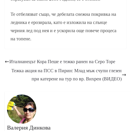
Те отбелязват също, че дебелата снежна покривка на
ледника е ерозирала, като е изложила на слънце
черния лед под нея и е ускорила още повече процеса
на топене.
Италианецът Кора Пеше е тежко ранен на Серо Торе
Тежка акция на ПСС в Пирин: Млад мъж счупи глезен
при катерене на тур по вр. Вихрен (ВИДЕО)
Валерия Динкова