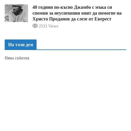
40 години по-късно Джамбо с мъка си
спомня за неуспешния опит да помогне на
Христо Проданов да слезе от Еверест
2533 Views
На този ден
Няма събития