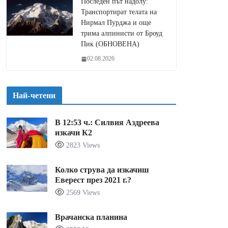
Последен път надолу:
Транспортират телата на
Нирмал Пурджа и още
трима алпинисти от Броуд
Пик (ОБНОВЕНА)
02.08.2026
Най-четени
В 12:53 ч.: Силвия Аздреева
изкачи К2
2823 Views
Колко струва да изкачиш
Еверест през 2021 г.?
2569 Views
Врачанска планина