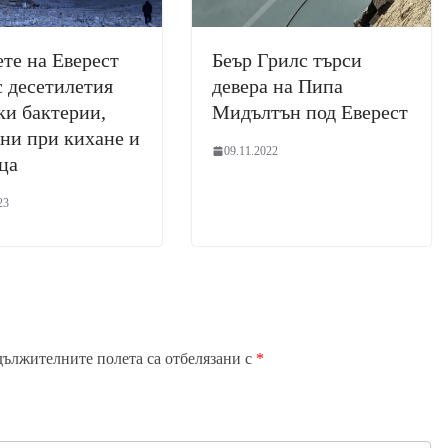
те на Еверест
Беър Грилс търси
с десетилетия
девера на Пипа
ки бактерии,
Мидълтън под Еверест
ни при кихане и
09.11.2022
ца
23
дължителните полета са отбелязани с
*