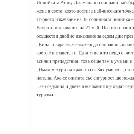
Индийката Аншу Джамспанпа направи най-бързо
жена в света, която достига най-високата точка
Първото изкачване на 38-годишната индийка е 
Второто изкачване е на 21 май. По този начин
осъществи двойно изкачване за седем дни през 
„Винаги вярвам, че можеш да направиш, какво
което е в главата ти. Единственото нещо е, че 
всички препядствия- това беше там в ума ми и
„Имам мехури на краката си. Бях уморена, но по
напъна. Ако се опитате със сигурност ще пожъ
Тази седмица и двете изкачвания ще бъдат се
туризма.