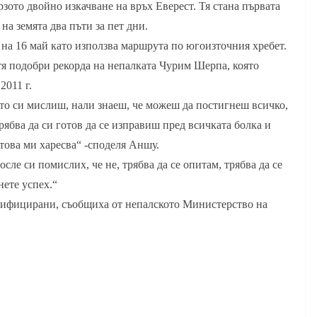
то двойно изкачване на връх Еверест. Тя стана първата
 на земята два пъти за пет дни.
на 16 май като използва маршрута по югоизточния хребет.
 тя подобри рекорда на непалката Чурим Шерпа, която
2011 г.
то си мислиш, нали знаеш, че можеш да постигнеш всичко,
трябва да си готов да се изправиш пред всичката болка и
 това ми харесва“ -споделя Аншу.
сле си помислих, че не, трябва да се опитам, трябва да се
нете успех.“
ртифицирани, съобщиха от непалското Министерство на