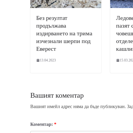
Без резултат
Ледове
продължава
пазят 
издирването на трима
човеш
изчезнали шерпи под
отделе
Еверест
кашли
13.04.2023
15.03.20
Вашият коментар
Вашият имейл адрес няма да бъде публикуван.
За
Коментар:
*