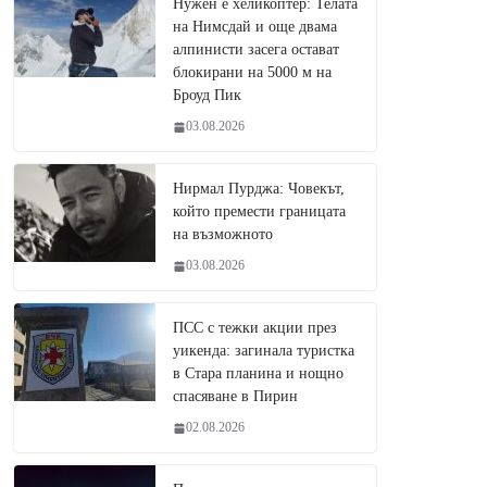
Нужен е хеликоптер: Телата
на Нимсдай и още двама
алпинисти засега остават
блокирани на 5000 м на
Броуд Пик
03.08.2026
Нирмал Пурджа: Човекът,
който премести границата
на възможното
03.08.2026
ПСС с тежки акции през
уикенда: загинала туристка
в Стара планина и нощно
спасяване в Пирин
02.08.2026