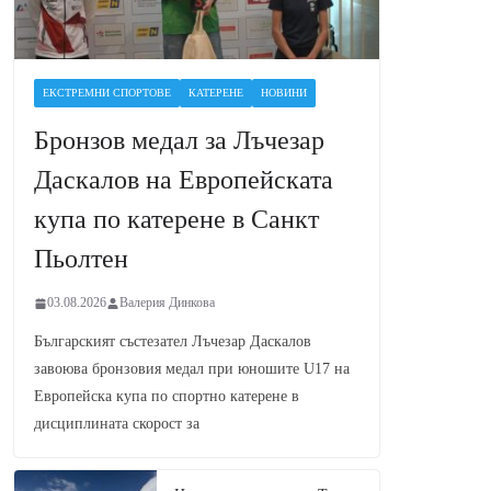
ЕКСТРЕМНИ СПОРТОВЕ
КАТЕРЕНЕ
НОВИНИ
Бронзов медал за Лъчезар
Даскалов на Европейската
купа по катерене в Санкт
Пьолтен
03.08.2026
Валерия Динкова
Българският състезател Лъчезар Даскалов
завоюва бронзовия медал при юношите U17 на
Европейска купа по спортно катерене в
дисциплината скорост за