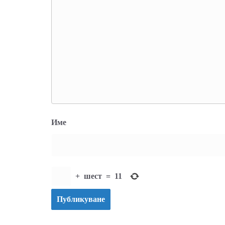
Име
+
шест
=
11