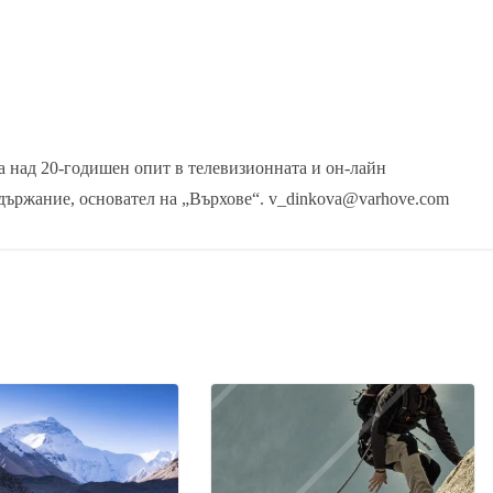
 над 20-годишен опит в телевизионната и он-лайн
държание, основател на „Върхове“. v_dinkova@varhove.com