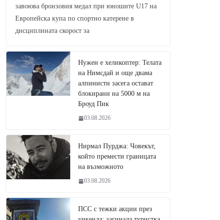
завоюва бронзовия медал при юношите U17 на
Европейска купа по спортно катерене в
дисциплината скорост за
Нужен е хеликоптер: Телата
на Нимсдай и още двама
алпинисти засега остават
блокирани на 5000 м на
Броуд Пик
03.08.2026
Нирмал Пурджа: Човекът,
който премести границата
на възможното
03.08.2026
ПСС с тежки акции през
уикенда: загинала туристка