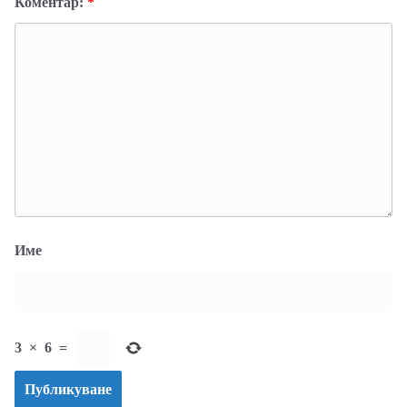
Коментар:
*
Име
3
×
6
=