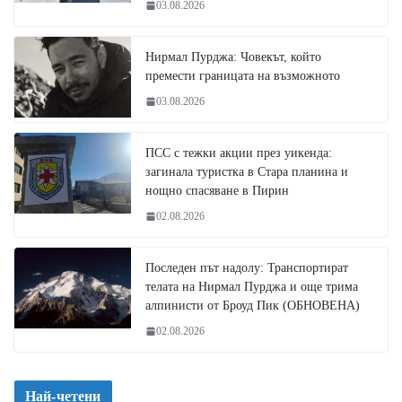
03.08.2026
Нирмал Пурджа: Човекът, който
премести границата на възможното
03.08.2026
ПСС с тежки акции през уикенда:
загинала туристка в Стара планина и
нощно спасяване в Пирин
02.08.2026
Последен път надолу: Транспортират
телата на Нирмал Пурджа и още трима
алпинисти от Броуд Пик (ОБНОВЕНА)
02.08.2026
Най-четени