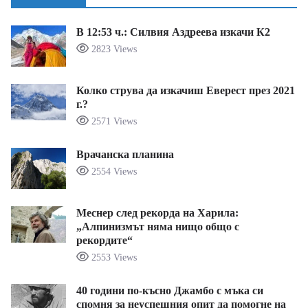
В 12:53 ч.: Силвия Аздреева изкачи К2
2823 Views
Колко струва да изкачиш Еверест през 2021
г.?
2571 Views
Врачанска планина
2554 Views
Меснер след рекорда на Харила:
„Алпинизмът няма нищо общо с
рекордите“
2553 Views
40 години по-късно Джамбо с мъка си
спомня за неуспешния опит да помогне на