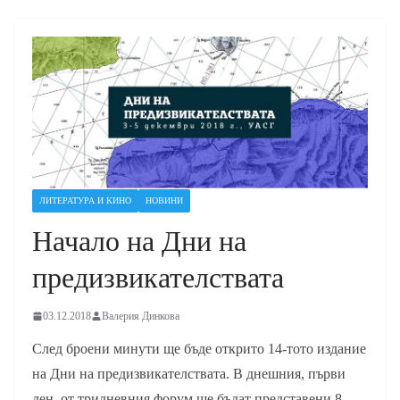
ЛИТЕРАТУРА И КИНО
НОВИНИ
Начало на Дни на
предизвикателствата
03.12.2018
Валерия Динкова
След броени минути ще бъде открито 14-тото издание
на Дни на предизвикателствата. В днешния, първи
ден, от тридневния форум ще бъдат представени 8