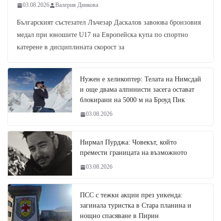
03.08.2026
Валерия Динкова
Българският състезател Лъчезар Даскалов завоюва бронзовия
медал при юношите U17 на Европейска купа по спортно
катерене в дисциплината скорост за
Нужен е хеликоптер: Телата на Нимсдай
и още двама алпинисти засега остават
блокирани на 5000 м на Броуд Пик
03.08.2026
Нирмал Пурджа: Човекът, който
премести границата на възможното
03.08.2026
ПСС с тежки акции през уикенда:
загинала туристка в Стара планина и
нощно спасяване в Пирин