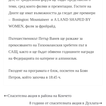
теми, сред които филми и презентации. Гостите на
Дните ще имат възможността да гледат две премиери
– Bonington: Mountaineer и A LAND SHAPED BY
WOMEN, филм за фрийрайд.
Пътешественикът Петър Ванев ще разкаже за
прекосяването на Тихоокеанския хребетен път в
САЩ, както и ще бъдат обявени годишните награди
на Федерацията по катерене и алпинизъм.
Гвоздеят на програмата е блок, посветен на Боян
Петров, който започва в 18:45 ч.
Спасителна акция в района на Кончето
8 години от спасителната акция в Духлата