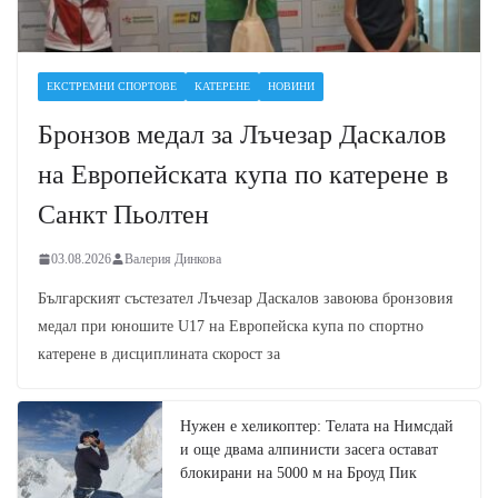
ЕКСТРЕМНИ СПОРТОВЕ
КАТЕРЕНЕ
НОВИНИ
Бронзов медал за Лъчезар Даскалов
на Европейската купа по катерене в
Санкт Пьолтен
03.08.2026
Валерия Динкова
Българският състезател Лъчезар Даскалов завоюва бронзовия
медал при юношите U17 на Европейска купа по спортно
катерене в дисциплината скорост за
Нужен е хеликоптер: Телата на Нимсдай
и още двама алпинисти засега остават
блокирани на 5000 м на Броуд Пик