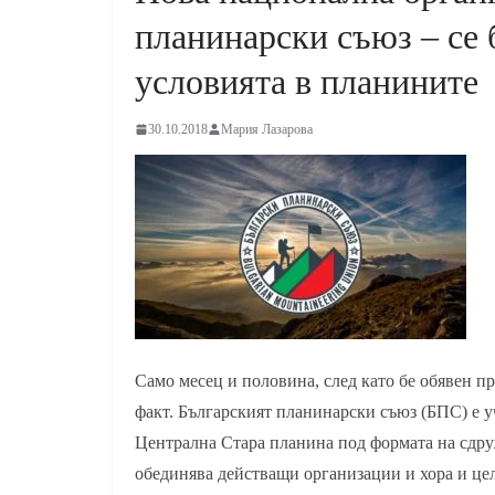
планинарски съюз – се 
условията в планините
30.10.2018
Мария Лазарова
Само месец и половина, след като бе обявен пр
факт. Българският планинарски съюз (БПС) е у
Централна Стара планина под формата на сдру
обединява действащи организации и хора и цел