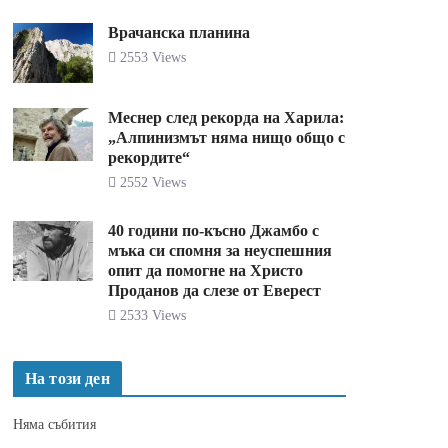
Врачанска планина
2553 Views
Меснер след рекорда на Харила:
„Алпинизмът няма нищо общо с
рекордите“
2552 Views
40 години по-късно Джамбо с
мъка си спомня за неуспешния
опит да помогне на Христо
Проданов да слезе от Еверест
2533 Views
На този ден
Няма събития