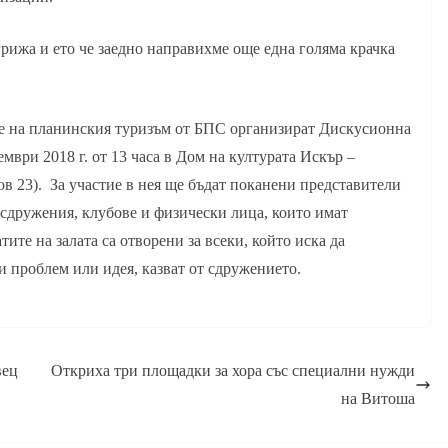
рижа и ето че заедно направихме още една голяма крачка
те на планинския туризъм от БПС организират Дискусионна
ември 2018 г. от 13 часа в Дом на културата Искър –
ов 23). За участие в нея ще бъдат поканени представители
сдружения, клубове и физически лица, които имат
ите на залата са отворени за всеки, който иска да
и проблем или идея, казват от сдружението.
вец
Откриха три площадки за хора със специални нужди
на Витоша