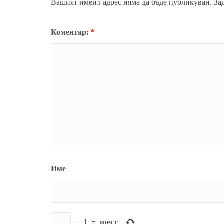
Вашият имейл адрес няма да бъде публикуван.
За
Коментар:
*
Име
−
1
=
шест