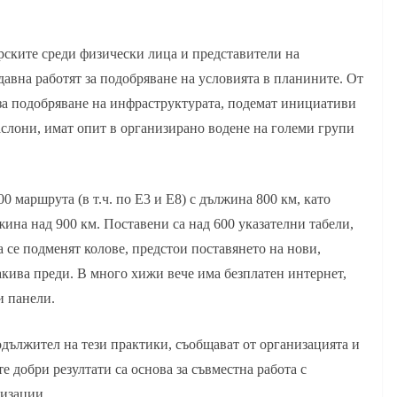
рските среди физически лица и представители на
давна работят за подобряване на условията в планините. От
за подобряване на инфраструктурата, подемат инициативи
аслони, имат опит в организирано водене на големи групи
 маршрута (в т.ч. по Е3 и Е8) с дължина 800 км, като
жина над 900 км. Поставени са над 600 указателни табели,
 се подменят колове, предстои поставянето на нови,
акива преди. В много хижи вече има безплатен интернет,
и панели.
дължител на тези практики, съобщават от организацията и
е добри резултати са основа за съвместна работа с
изации.