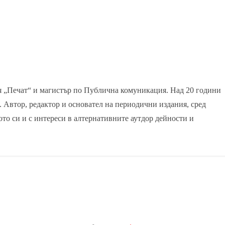
я „Печат“ и магистър по Публична комуникация. Над 20 години
. Автор, редактор и основател на периодични издания, сред
ото си и с интереси в алтернативните аутдор дейности и