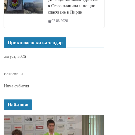
в Стара планина и нощно
спасяване в Пирин
02.08.2026
Приключенски календар
август, 2026
септември
Няма събития
Най-ново