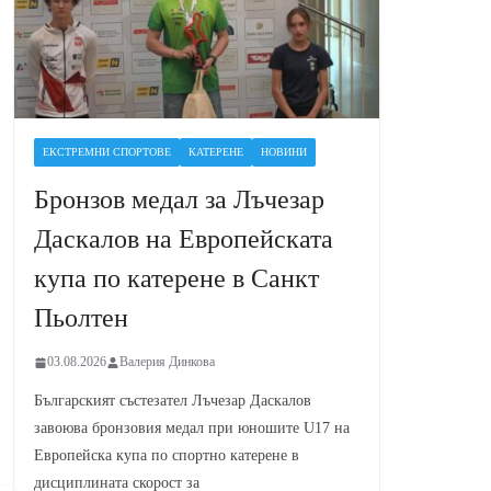
ЕКСТРЕМНИ СПОРТОВЕ
КАТЕРЕНЕ
НОВИНИ
Бронзов медал за Лъчезар
Даскалов на Европейската
купа по катерене в Санкт
Пьолтен
03.08.2026
Валерия Динкова
Българският състезател Лъчезар Даскалов
завоюва бронзовия медал при юношите U17 на
Европейска купа по спортно катерене в
дисциплината скорост за