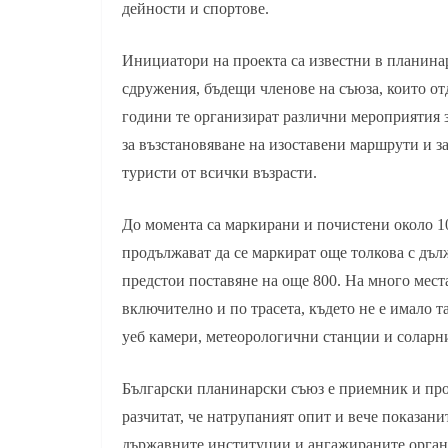
дейности и спортове.
Инициатори на проекта са известни в планина
сдружения, бъдещи членове на съюза, които от
години те организират различни мероприятия 
за възстановяване на изоставени маршрути и з
туристи от всички възрасти.
До момента са маркирани и почистени около 100
продължават да се маркират още толкова с дъл
предстои поставяне на още 800. На много места
включително и по трасета, където не е имало т
уеб камери, метеорологични станции и соларн
Български планинарски съюз е приемник и про
разчитат, че натрупаният опит и вече показанит
държавните институции и ангажираните орган