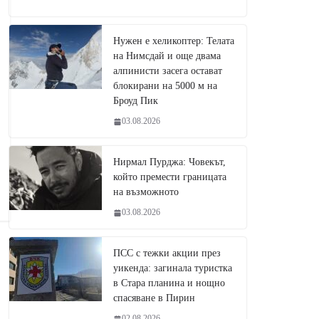
Нужен е хеликоптер: Телата
на Нимсдай и още двама
алпинисти засега остават
блокирани на 5000 м на
Броуд Пик
03.08.2026
Нирмал Пурджа: Човекът,
който премести границата
на възможното
03.08.2026
ПСС с тежки акции през
уикенда: загинала туристка
в Стара планина и нощно
спасяване в Пирин
02.08.2026