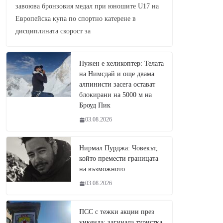
завоюва бронзовия медал при юношите U17 на
Европейска купа по спортно катерене в
дисциплината скорост за
Нужен е хеликоптер: Телата
на Нимсдай и още двама
алпинисти засега остават
блокирани на 5000 м на
Броуд Пик
03.08.2026
Нирмал Пурджа: Човекът,
който премести границата
на възможното
03.08.2026
ПСС с тежки акции през
уикенда: загинала туристка