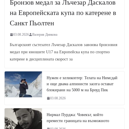
Бронзов медал за Лъчезар Даскалов
на Европейската купа по катерене в
Санкт Пьолтен
03.08.2026
Валерия Динкова
Българският състезател Лъчезар Даскалов завоюва бронзовия
медал при юношите U17 на Европейска купа по спортно
катерене в дисциплината скорост за
Нужен е хеликоптер: Телата на Нимсдай
и още двама алпинисти засега остават
блокирани на 5000 м на Броуд Пик
03.08.2026
Нирмал Пурджа: Човекът, който
премести границата на възможното
03.08.2026