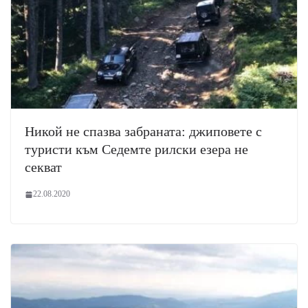
Никой не спазва забраната: джиповете с
туристи към Седемте рилски езера не
секват
22.08.2020