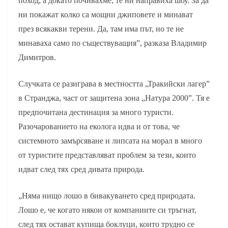
поход, а докато почивахме, те ни направиха шоу. За да
ни покажат колко са мощни джиповете и минават
през всякакви терени. Да, там има път, но те не
минаваха само по съществуващия”, разказа Владимир
Димитров.
Случката се разиграва в местността „Тракийски лагер”
в Странджа, част от защитена зона „Натура 2000”. Тя е
предпочитана дестинация за много туристи.
Разочарованието на еколога идва и от това, че
системното замърсяване и липсата на морал в много
от туристите представляват проблем за тези, които
идват след тях сред дивата природа.
„Няма нищо лошо в бивакуването сред природата.
Лошо е, че когато някои от компаниите си тръгнат,
след тях остават купища боклуци, които трудно се