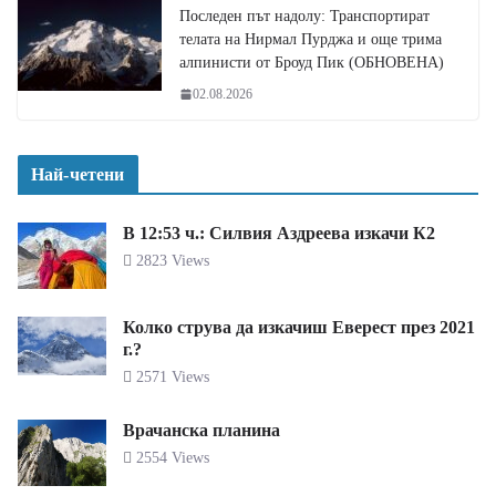
Последен път надолу: Транспортират
телата на Нирмал Пурджа и още трима
алпинисти от Броуд Пик (ОБНОВЕНА)
02.08.2026
Най-четени
В 12:53 ч.: Силвия Аздреева изкачи К2
2823 Views
Колко струва да изкачиш Еверест през 2021
г.?
2571 Views
Врачанска планина
2554 Views