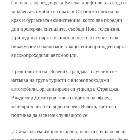
Сигнал за офроуд в река Велека, дрифтове във вода и
запален автомобил в гората в Странджа вдигна на
крак и бургаската екоинспекция, която два поредни
дни проверява сигналите, съобщи Нова телевизия.
Природният парк е използван често от туристи за
бивакуване и навлизане в защитения природен парк с
високопроходими автомобили.
Представител на „Зелена Странджа” случайно се
натъква на група туристи с високопроходими
автомобили, организирали си уикенд в Странджа.
Владимир Димитров става свидетел на офроуд
маневри в чистите води на река Велека, което го
подтиква да заснеме случващото се
„Стана съвсем импровизирано, нашата група беше на