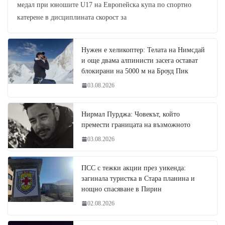
медал при юношите U17 на Европейска купа по спортно
катерене в дисциплината скорост за
Нужен е хеликоптер: Телата на Нимсдай
и още двама алпинисти засега остават
блокирани на 5000 м на Броуд Пик
03.08.2026
Нирмал Пурджа: Човекът, който
премести границата на възможното
03.08.2026
ПСС с тежки акции през уикенда:
загинала туристка в Стара планина и
нощно спасяване в Пирин
02.08.2026