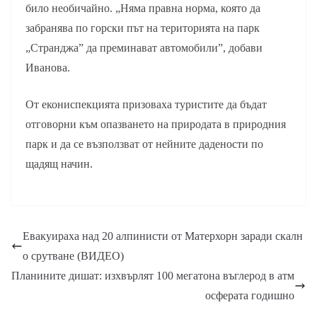
било необичайно. „Няма правна норма, която да
забранява по горски път на територията на парк
„Странджа” да преминават автомобили”, добави
Иванова.
От екониспекцията призоваха туристите да бъдат
отговорни към опазването на природата в природния
парк и да се възползват от нейните дадености по
щадящ начин.
Евакуираха над 20 алпинисти от Матерхорн заради скалн
о срутване (ВИДЕО)
Планините дишат: изхвърлят 100 мегатона въглерод в атм
осферата годишно