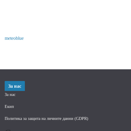
meteoblue
За нас
За нас
Екип
Политика за защита на личните данни (GDPR)