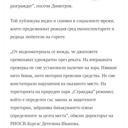
разграждат”, посочи Димитров.
Той публикува видео и снимки в социалните мрежи,
които предизвикват реакция сред екоинспекторите и
редица любители на горите.
„От видеоматериала се вижда, че джиповете
преминават еднократно през реката. На вчерашната
проверка не сме установили наличие на хора. Нямаше
нито бивак, нито моторни превозни средства. Не сме
констатирали нарушения на оказаното място. На
територията на природен парк „Странджа” режимът,
който е определен със закона за защитените
територии, забранява бивакуването извън
определените за целта места”, обясни директорът на
РИОСВ-Бургас Детелина Иванова.