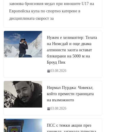
завоюва бронзовия медал при юношите U17 на
Европейска купа по спортно катерене в
дисциплината скорост за
Нужен е хеликоптер: Телата
на Нимсдай и още двама
алпинисти засега остават
блокирани на 5000 м на
Броуд Пик
03.08.2026
Нирмал Пурджа: Човекът,
който премести границата
на възможното
03.08.2026
ПСС с тежки акции през
уикенда: загинала туристка