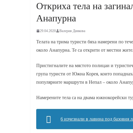
Откриха тела на загина
Анапурна
29.04.2020
Валерия Динкова
Телата на трима туристи бяха намерени по теч
около Анапурна. Те са открити от местни жител
Пристигналите на мястото полицаи и туристич
група туристи от Южна Корея, които попаднаха
популярните маршрути в Непал – около Анапурн
Намерените тела са на двама южнокорейски ту
6 изчезнали в лавина под базовия 