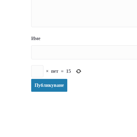
Име
×
пет
=
15