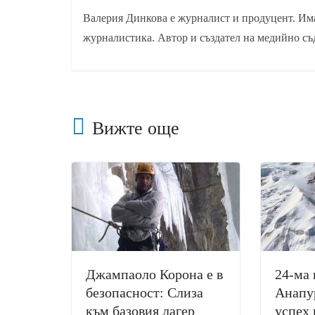
Валерия Динкова е журналист и продуцент. Има
журналистика. Автор и създател на медийно съ
Вижте още
Джампаоло Корона е в
24-ма 
безопасност: Слиза
Анапу
към базовия лагер
успех 