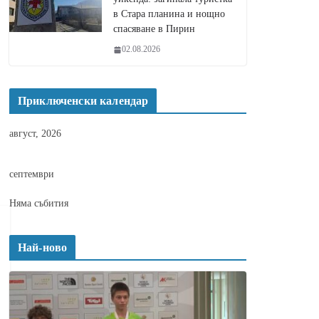
в Стара планина и нощно
спасяване в Пирин
02.08.2026
Приключенски календар
август, 2026
септември
Няма събития
Най-ново