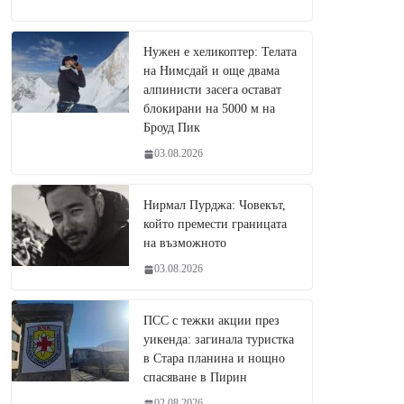
Нужен е хеликоптер: Телата
на Нимсдай и още двама
алпинисти засега остават
блокирани на 5000 м на
Броуд Пик
03.08.2026
Нирмал Пурджа: Човекът,
който премести границата
на възможното
03.08.2026
ПСС с тежки акции през
уикенда: загинала туристка
в Стара планина и нощно
спасяване в Пирин
02.08.2026