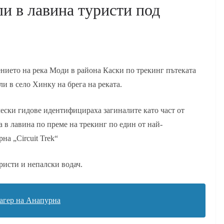
ли в лавина туристи под
ението на река Моди в района Каски по трекинг пътеката
и в село Хинку на брега на реката.
ески гидове идентифицираха загиналите като част от
 в лавина по преме на трекинг по един от най-
а „Circuit Trek“
ристи и непалски водач.
лагер на Анапурна