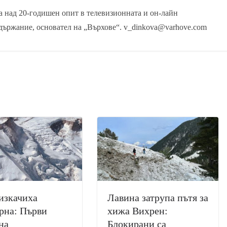
 над 20-годишен опит в телевизионната и он-лайн
държание, основател на „Върхове“. v_dinkova@varhove.com
изкачиха
Лавина затрупа пътя за
рна: Първи
хижа Вихрен:
на
Блокирани са