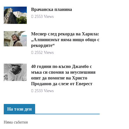
Врачанска планина
2553 Views
Меснер след рекорда на Харила:
„Алпинизмът няма нищо общо с
рекордите“
2552 Views
40 години по-късно Джамбо с
мъка си спомня за неуспешния
опит да помогне на Христо
Проданов да слезе от Еверест
2533 Views
На този ден
Няма събития