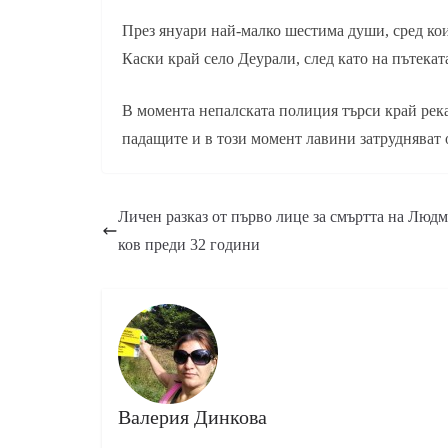
През януари най-малко шестима души, сред ко
Каски край село Деурали, след като на пътеката
В момента непалската полиция търси край река
падащите и в този момент лавини затрудняват 
Личен разказ от първо лице за смъртта на Люд
ков преди 32 години
Валерия Динкова