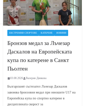
ЕКСТРЕМНИ СПОРТОВЕ
КАТЕРЕНЕ
НОВИНИ
Бронзов медал за Лъчезар
Даскалов на Европейската
купа по катерене в Санкт
Пьолтен
03.08.2026
Валерия Динкова
Българският състезател Лъчезар Даскалов
завоюва бронзовия медал при юношите U17 на
Европейска купа по спортно катерене в
дисциплината скорост за