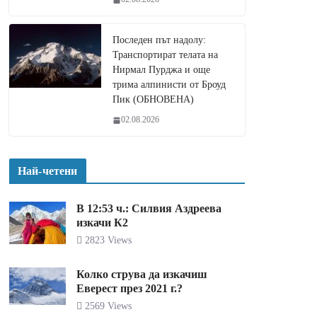
Последен път надолу:
Транспортират телата на
Нирмал Пурджа и още
трима алпинисти от Броуд
Пик (ОБНОВЕНА)
02.08.2026
Най-четени
В 12:53 ч.: Силвия Аздреева
изкачи К2
2823 Views
Колко струва да изкачиш
Еверест през 2021 г.?
2569 Views