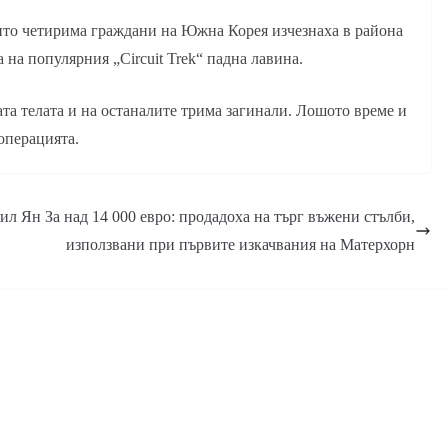
ито четирима граждани на Южна Корея изчезнаха в района
 на популярния „Circuit Trek“ падна лавина.
та телата и на останалите трима загинали. Лошото време и
операцията.
мил Ян
За над 14 000 евро: продадоха на търг въжени стълби,
използвани при първите изкачвания на Матерхорн