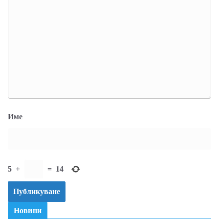
Име
5
+
=
14
Новини