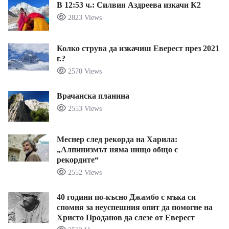
В 12:53 ч.: Силвия Аздреева изкачи К2
2823 Views
Колко струва да изкачиш Еверест през 2021
г.?
2570 Views
Врачанска планина
2553 Views
Меснер след рекорда на Харила:
„Алпинизмът няма нищо общо с
рекордите“
2552 Views
40 години по-късно Джамбо с мъка си
спомня за неуспешния опит да помогне на
Христо Проданов да слезе от Еверест