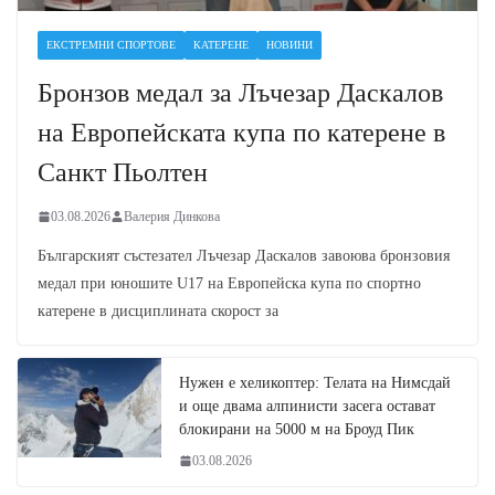
ЕКСТРЕМНИ СПОРТОВЕ
КАТЕРЕНЕ
НОВИНИ
Бронзов медал за Лъчезар Даскалов
на Европейската купа по катерене в
Санкт Пьолтен
03.08.2026
Валерия Динкова
Българският състезател Лъчезар Даскалов завоюва бронзовия
медал при юношите U17 на Европейска купа по спортно
катерене в дисциплината скорост за
Нужен е хеликоптер: Телата на Нимсдай
и още двама алпинисти засега остават
блокирани на 5000 м на Броуд Пик
03.08.2026