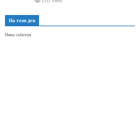
2533 Views
На този ден
Няма събития