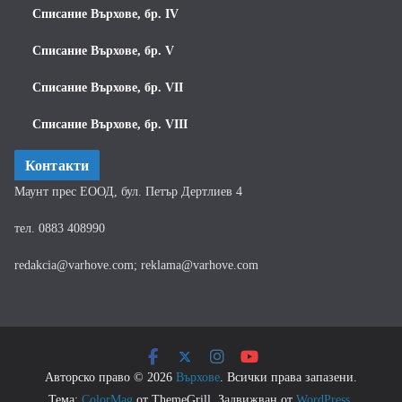
Списание Върхове, бр. IV
Списание Върхове, бр. V
Списание Върхове, бр. VII
Списание Върхове, бр. VIII
Контакти
Маунт прес ЕООД, бул. Петър Дертлиев 4
тел. 0883 408990
redakcia@varhove.com; reklama@varhove.com
Авторско право © 2026
Върхове
. Всички права запазени.
Тема:
ColorMag
от ThemeGrill. Задвижван от
WordPress
.