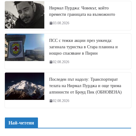
Нирмал Пурджа: Човекът, който
премести границата на възможното
03.08.2026
ПСС с тежки акции през уикенда:
загинала туристка в Стара планина и
нощно спасяване в Пирин
02.08.2026
Последен път надолу: Транспортират
телата на Нирмал Пурджа и още трима
алпинисти от Броуд Пик (ОБНОВЕНА)
02.08.2026
Най-четени