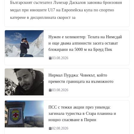
Българският състезател Лъчезар Даскалов завоюва бронзовия
медал при юношите U17 на Европейска купа по спортно
катерене в дисциплината скорост за
Нужен е хеликоптер: Телата на Нимсдай
и още двама алпинисти засега остават
блокирани на 5000 м на Броуд Пик
03.08.2026
Нирмал Пурджа: Човекът, който
премести границата на възможното
03.08.2026
ПСС с тежки акции през уикенда:
загинала туристка в Стара планина и
нощно спасяване в Пирин
02.08.2026