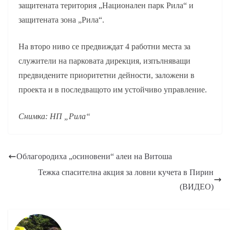
защитената територия „Национален парк Рила“ и
защитената зона „Рила“.
На второ ниво се предвиждат 4 работни места за
служители на парковата дирекция, изпълняващи
предвидените приоритетни дейности, заложени в
проекта и в последващото им устойчиво управление.
Снимка: НП „Рила“
Облагородиха „осиновени“ алеи на Витоша
Тежка спасителна акция за ловни кучета в Пирин
(ВИДЕО)