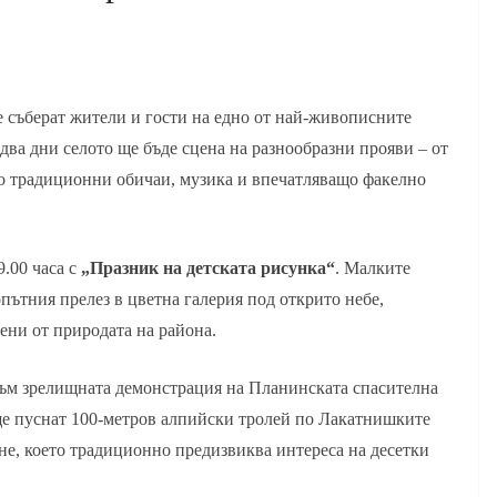
е съберат жители и гости на едно от най-живописните
два дни селото ще бъде сцена на разнообразни прояви – от
о традиционни обичаи, музика и впечатляващо факелно
9.00 часа с
„Празник на детската рисунка“
. Малките
ътния прелез в цветна галерия под открито небе,
ени от природата на района.
към зрелищната демонстрация на Планинската спасителна
ще пуснат 100-метров алпийски тролей по Лакатнишките
не, което традиционно предизвиква интереса на десетки