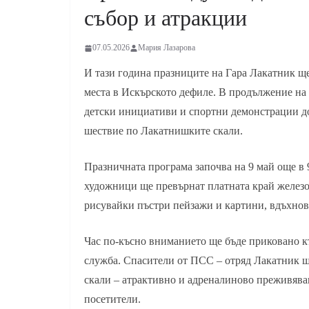
събор и атракции
07.05.2026
Мария Лазарова
И тази година празниците на Гара Лакатник щ
места в Искърското дефиле. В продължение на 
детски инициативи и спортни демонстрации д
шествие по Лакатнишките скали.
Празничната програма започва на 9 май още в 
художници ще превърнат платната край железоп
рисувайки пъстри пейзажи и картини, вдъхнов
Час по-късно вниманието ще бъде приковано 
служба. Спасители от ПСС – отряд Лакатник 
скали – атрактивно и адреналиново преживява
посетители.