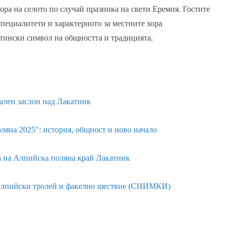
ора на селото по случай празника на свети Еремия. Гостите
пециалитети и характерното за местните хора
стински символ на общността и традицията.
ален заслон над Лакатник
ляна 2025": история, общност и ново начало
а на Алпийска поляна край Лакатник
с алпийски тролей и факелно шествие (СНИМКИ)