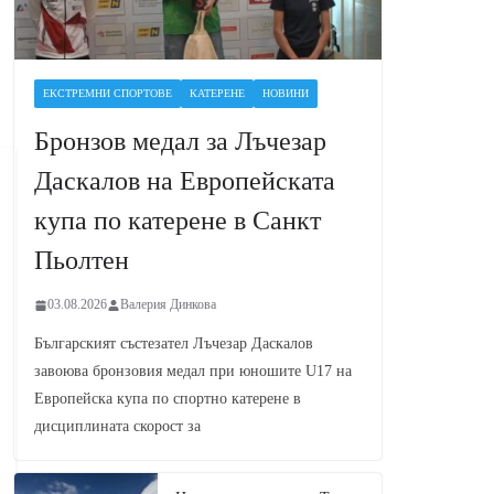
ЕКСТРЕМНИ СПОРТОВЕ
КАТЕРЕНЕ
НОВИНИ
Бронзов медал за Лъчезар
Даскалов на Европейската
купа по катерене в Санкт
Пьолтен
03.08.2026
Валерия Динкова
Българският състезател Лъчезар Даскалов
завоюва бронзовия медал при юношите U17 на
Европейска купа по спортно катерене в
дисциплината скорост за