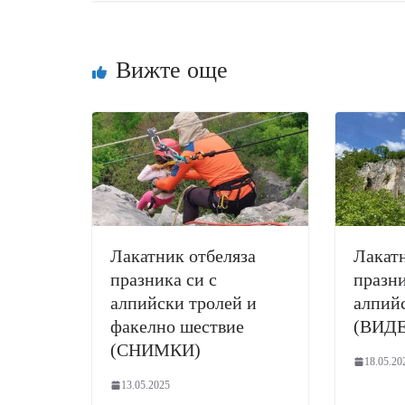
Вижте още
Лакатник отбеляза
Лакатн
празника си с
празни
алпийски тролей и
алпий
факелно шествие
(ВИД
(СНИМКИ)
18.05.20
13.05.2025