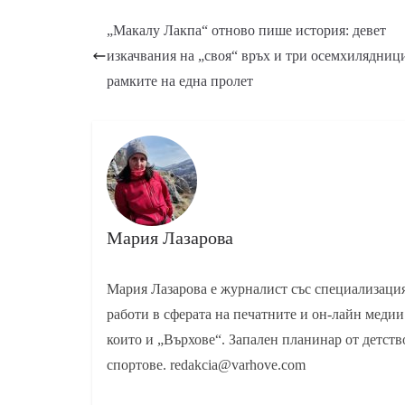
„Макалу Лакпа“ отново пише история: девет
изкачвания на „своя“ връх и три осемхилядниц
рамките на една пролет
Мария Лазарова
Мария Лазарова е журналист със специализаци
работи в сферата на печатните и он-лайн медии
които и „Върхове“. Запален планинар от детств
спортове. redakcia@varhove.com