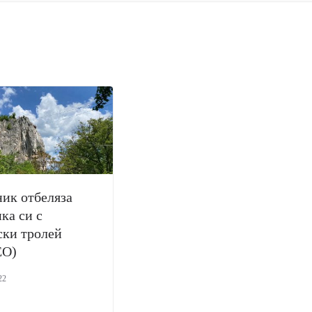
ик отбеляза
ка си с
ски тролей
ЕО)
22