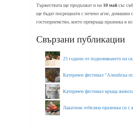
Тържествата ще продължат и на
10 май
със съб
ще бъдат посрещнати с печено агне, домашни с
гостоприемство, което превръща празника в и
Свързани публикации
25 години от подновяването на ск
Катерачен фестивал "Алпийска по
Катерачен фестивал връща живот
Лакатник отбеляза празника си 