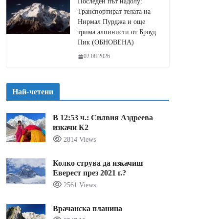
Последен път надолу:
Транспортират телата на
Нирмал Пурджа и още
трима алпинисти от Броуд
Пик (ОБНОВЕНА)
02.08.2026
Най-четени
В 12:53 ч.: Силвия Аздреева
изкачи К2
2814 Views
Колко струва да изкачиш
Еверест през 2021 г.?
2561 Views
Врачанска планина