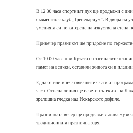
В 12.30 часа спортният дух ще продължи с ин
съвместно с клуб „Тренелариум“. В двора на у
уменията си по катерене на изкуствена стена 
Привечер празникът ще придобие по-тържестве
От 19.00 часа при Кръста на загиналите плани
памет на всички, оставили живота си в планин
Една от най-впечатляващите части от програма
часа. Огнена линия ще освети пътеките на Ла
зрелищна гледка над Искърското дефиле.
Празничната вечер ще продължи с жива музика,
традиционната празнична заря.