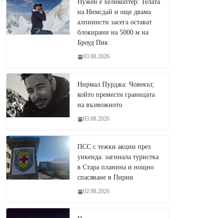
Нужен е хеликоптер: Телата
на Нимсдай и още двама
алпинисти засега остават
блокирани на 5000 м на
Броуд Пик
03.08.2026
Нирмал Пурджа: Човекът,
който премести границата
на възможното
03.08.2026
ПСС с тежки акции през
уикенда: загинала туристка
в Стара планина и нощно
спасяване в Пирин
02.08.2026