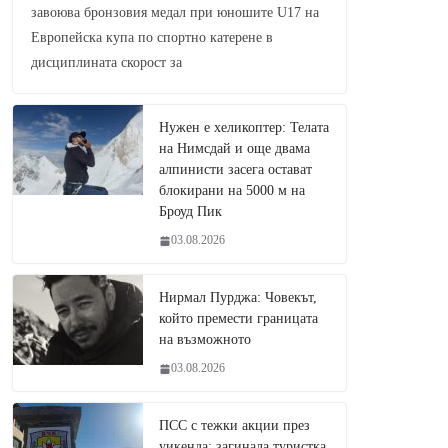
завоюва бронзовия медал при юношите U17 на
Европейска купа по спортно катерене в
дисциплината скорост за
Нужен е хеликоптер: Телата
на Нимсдай и още двама
алпинисти засега остават
блокирани на 5000 м на
Броуд Пик
03.08.2026
Нирмал Пурджа: Човекът,
който премести границата
на възможното
03.08.2026
ПСС с тежки акции през
уикенда: загинала туристка