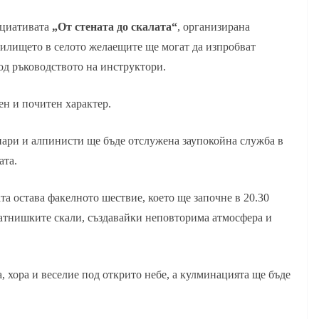
ициативата
„От стената до скалата“
, организирана
чилището в селото желаещите ще могат да изпробват
под ръководството на инструктори.
н и почитен характер.
нари и алпинисти ще бъде отслужена заупокойна служба в
ата.
та остава факелното шествие, което ще започне в 20.30
катнишките скали, създавайки неповторима атмосфера и
 хора и веселие под открито небе, а кулминацията ще бъде