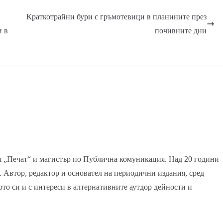
Краткотрайни бури с гръмотевици в планините през
и в
почивните дни
я „Печат“ и магистър по Публична комуникация. Над 20 години
. Автор, редактор и основател на периодични издания, сред
ото си и с интереси в алтернативните аутдор дейности и