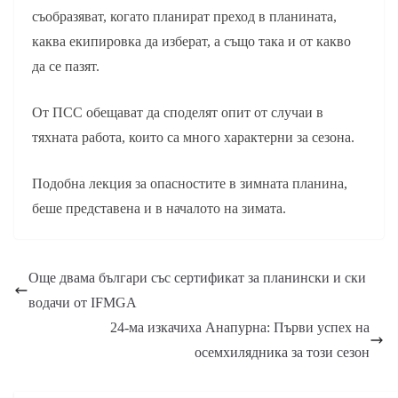
съобразяват, когато планират преход в планината,
каква екипировка да изберат, а също така и от какво
да се пазят.
От ПСС обещават да споделят опит от случаи в
тяхната работа, които са много характерни за сезона.
Подобна лекция за опасностите в зимната планина,
беше представена и в началото на зимата.
Още двама българи със сертификат за планински и ски
водачи от IFMGA
24-ма изкачиха Анапурна: Първи успех на
осемхилядника за този сезон