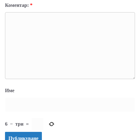
Коментар:
*
Име
6
−
три
=