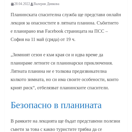
28.04.2022
Валерия Динкова
Планинската спасителна служба ще представи онлайн
лекция за опасностите в лятната планина. Събитието
е планирано във Facebook страницата на ПСС –
София на 11 май (сряда) от 19 ч.
„Зимният сезон е към края си и идва време да
планираме летните си планинарски приключения.
Лятната планина не е толкова предизвикателна
колкото зимната, но си има своите особености, които
крият риск“, отбелязват планинските спасители.
Безопасно в планината
В рамките на лекцията ще бъдат представени полезни
съвети за това с какво туристите трябва да се