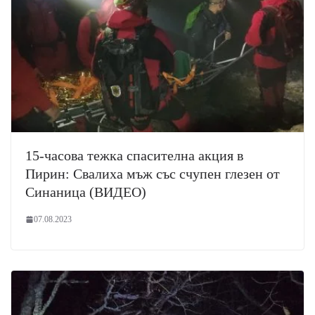
15-часова тежка спасителна акция в
Пирин: Свалиха мъж със счупен глезен от
Синаница (ВИДЕО)
07.08.2023