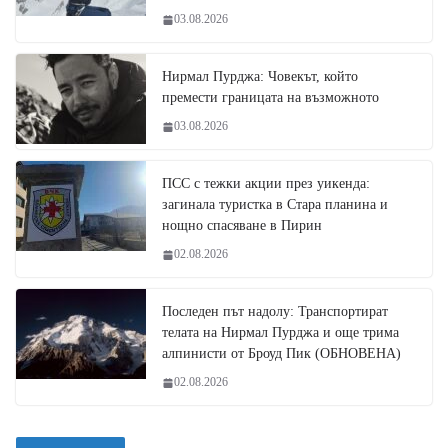
03.08.2026
Нирмал Пурджа: Човекът, който
премести границата на възможното
03.08.2026
ПСС с тежки акции през уикенда:
загинала туристка в Стара планина и
нощно спасяване в Пирин
02.08.2026
Последен път надолу: Транспортират
телата на Нирмал Пурджа и още трима
алпинисти от Броуд Пик (ОБНОВЕНА)
02.08.2026