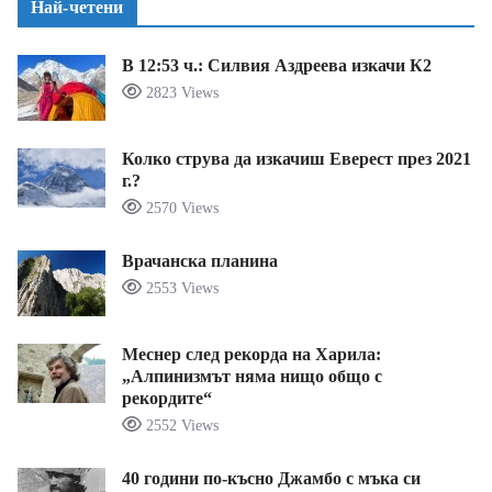
Най-четени
В 12:53 ч.: Силвия Аздреева изкачи К2
2823 Views
Колко струва да изкачиш Еверест през 2021
г.?
2570 Views
Врачанска планина
2553 Views
Меснер след рекорда на Харила:
„Алпинизмът няма нищо общо с
рекордите“
2552 Views
40 години по-късно Джамбо с мъка си