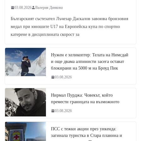
03.08.2026
Валерия Динкова
Българският състезател Лъчезар Даскалов завоюва бронзовия
медал при юношите U17 на Европейска купа по спортно
катерене в дисциплината скорост за
Нужен е хеликоптер: Телата на Нимсдай
и още двама алпинисти засега остават
блокирани на 5000 м на Броуд Пик
03.08.2026
Нирмал Пурджа: Човекът, който
премести границата на възможното
03.08.2026
ПСС с тежки акции през уикенда:
загинала туристка в Стара планина и