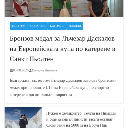
ЕКСТРЕМНИ СПОРТОВЕ
КАТЕРЕНЕ
НОВИНИ
Бронзов медал за Лъчезар Даскалов
на Европейската купа по катерене в
Санкт Пьолтен
03.08.2026
Валерия Динкова
Българският състезател Лъчезар Даскалов завоюва бронзовия
медал при юношите U17 на Европейска купа по спортно
катерене в дисциплината скорост за
Нужен е хеликоптер: Телата на Нимсдай
и още двама алпинисти засега остават
блокирани на 5000 м на Броуд Пик