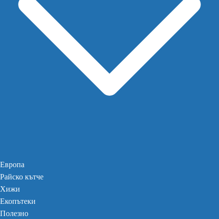
Европа
Райско кътче
Хижи
Екопътеки
Полезно