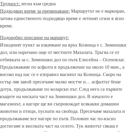
Трудност:
лесна към средна
Подходящо време за преминаване:
Маршрутът не е маркиран,
затова единственото подходящо време е летният сезон в ясно
време.
Подоробно описание на маршрут:
Изходният пункт за изкачване на връх Козница е с. Зимнишки
дол, или наричано още от местните Махалата. Тръгва се от
отбивката за с. Зимнишки дол по пътя Елисейна – Осеновлаг.
Продължаваме по асфалта в продължение на около 10 мин., а
високо над нас се е изправил масивът на Козница. Скоро на
остър ляв завой пресичамe малко мостче и… асфалтът беше
дотук, продължаваме по коларски път. След него са първите
къщите на ниската част на Зимнишки дол. В началото е
магазинът, а нагоре ще ви съпровождат всякакви домашни
животни и птици, пуснати на свобода. Пресичаме махалата и
продължаваме все нагоре по пътя. Половин час по-късно
достигаме и високата част на селото. Тук животът сякаш е