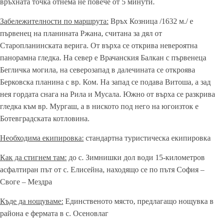
връхната точка отнема не повече от 5 минути.
Забележителности по маршрута:
Връх Козница /1632 м./ е
първенец на планината Ржана, считана за дял от
Старопланинската верига. От върха се открива невероятна
панорамна гледка. На север е Врачанския Балкан с първенеца
Бегличка могила, на северозапад в далечината се откроява
Берковска планина с вр. Ком. На запад се подава Витоша, а зад
нея гордата снага на Рила и Мусала. Южно от върха се разкрива
гледка към вр. Мургаш, а в ниското под него на югоизток е
Ботевградската котловина.
Необходима екипировка:
стандартна туристическа екипировка
Как да стигнем там:
до с. Зимнишки дол води 15-километров
асфалтиран път от с. Елисейна, находящо се по пътя София –
Своге – Мездра
Къде да нощуваме:
Единственото място, предлагащо нощувка в
района е фермата в с. Осеновлаг