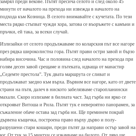
замрял преди векове. Пътят пресича селото и след около 45
минути от началото на прехода ни извежда в началото на
подхода към Козница. В селото внимавайте с кучетата. По тези
места рядко стъпват чужди хора, затова се въоръжете с камъни и
пръчки, ей така, за всеки случай.
Излизайки от селото продължаваме по коларския път все нагоре
през рядка широколистна гора. Пътят прави остри завой и бързо
набира височина. Час и половина след началото на прехода при
голям десен завой срещаме и пътеката, идваща от манастир
„Седемте престола”. Тук двата маршрута се сливат и
продължават заедно към върха. Вървим все нагоре, като от двете
страни на пътя, далеч в ниското забелязваме старопланински
махали. Скоро излизаме в билната част. Зад гърба ни ярко се
открояват Витоша и Рила. Пътят тук е невероятно панорамен, за
съжаление обаче остава зад гърба ни. Ще преминем покрай
дървена къщичка, построена право върху дърво и полу-
разрушени стари кошари, преди пътят да направи остър завой на
юг. От тук за 15 минтуи се изкачваме на билото. От ляво ще