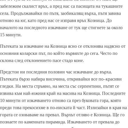
забележим скалист връх, а пред нас са пасищата на тукашните
села. Продължавайки по пътя, заобикалящ върха, пътя завива
отново на юг, като пред нас се изправя връх Козница. До
началото на последнотo изкачване от тук ще стигнете за около
15 минути.
Пътеката за изкачване на Козница ясно се отклонява надясно от
основния коларски път, по който вървяхте до сега. Често по
склона след отклонението пасе стадо коне.
Предстои ни последния половин час изкачване до върха.
Пътеката бързо набира височина, откривайки все по–красиви
гледки. На места стръмно, на места със серпентини, пътят се
извива към най-южния край на масива на Козница. Последните
10 минути от изкачването отново са през буковата гора, която
преди това прекосихме в по-ниската й част. Излизайки в края на
гората се озоваваме на превал. Върхът отляво е Козница. Ще го
познаете по каменната пирамида. Изкачването от превала до