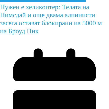
Нужен е хеликоптер: Телата на
Нимсдай и още двама алпинисти
засега остават блокирани на 5000 м
на Броуд Пик