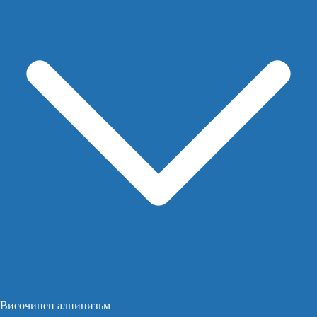
Височинен алпинизъм