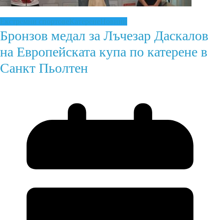
Екстремни спортове
Катерене
Новини
Бронзов медал за Лъчезар Даскалов
на Европейската купа по катерене в
Санкт Пьолтен