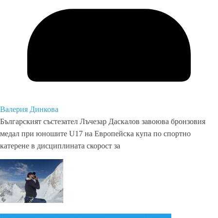
Валерия Динкова
Българският състезател Лъчезар Даскалов завоюва бронзовия
медал при юношите U17 на Европейска купа по спортно
катерене в дисциплината скорост за
Височинен алпинизъм
Екстремни спортове
Новини