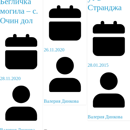
Бегличка
Странджа
могила – с.
Очин дол
26.11.2020
28.01.2015
28.11.2020
Валерия Динкова
Валерия Динкова
Валерия Динкова