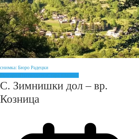
снимка: Бюро Радецки
България
Пътеводител
Стара планина
С. Зимнишки дол – вр.
Козница