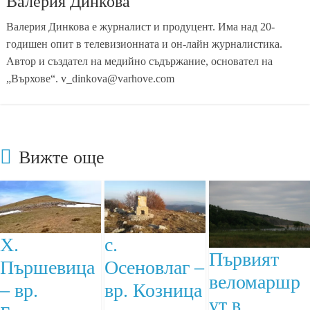
Валерия Динкова
Валерия Динкова е журналист и продуцент. Има над 20-
годишен опит в телевизионната и он-лайн журналистика.
Автор и създател на медийно съдържание, основател на
„Върхове“. v_dinkova@varhove.com
Вижте още
Х.
с.
Първият
Пършевица
Осеновлаг –
веломаршр
– вр.
вр. Козница
ут в