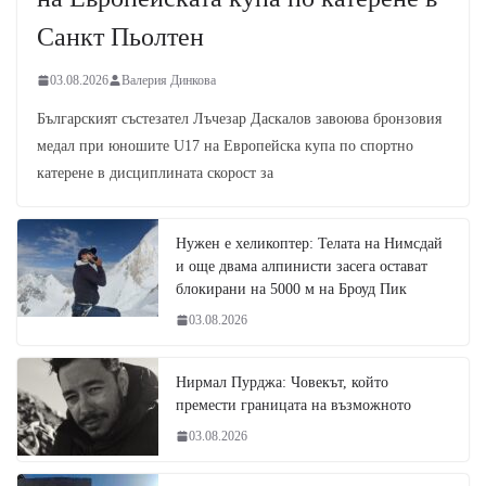
Санкт Пьолтен
03.08.2026
Валерия Динкова
Българският състезател Лъчезар Даскалов завоюва бронзовия
медал при юношите U17 на Европейска купа по спортно
катерене в дисциплината скорост за
Нужен е хеликоптер: Телата на Нимсдай
и още двама алпинисти засега остават
блокирани на 5000 м на Броуд Пик
03.08.2026
Нирмал Пурджа: Човекът, който
премести границата на възможното
03.08.2026