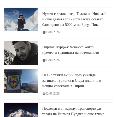
Нужен е хеликоптер: Телата на Нимсдай
и още двама алпинисти засега остават
блокирани на 5000 м на Броуд Пик
03.08.2026
Нирмал Пурджа: Човекът, който
премести границата на възможното
03.08.2026
ПСС с тежки акции през уикенда:
загинала туристка в Стара планина и
нощно спасяване в Пирин
02.08.2026
Последен път надолу: Транспортират
телата на Нирмал Пурджа и още трима