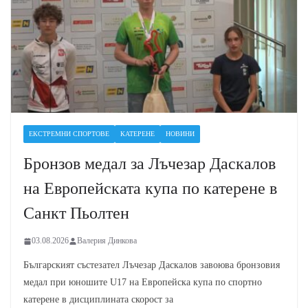
ЕКСТРЕМНИ СПОРТОВЕ
КАТЕРЕНЕ
НОВИНИ
Бронзов медал за Лъчезар Даскалов
на Европейската купа по катерене в
Санкт Пьолтен
03.08.2026
Валерия Динкова
Българският състезател Лъчезар Даскалов завоюва бронзовия
медал при юношите U17 на Европейска купа по спортно
катерене в дисциплината скорост за