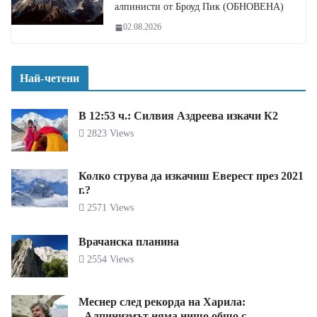
алпинисти от Броуд Пик (ОБНОВЕНА)
02.08.2026
Най-четени
В 12:53 ч.: Силвия Аздреева изкачи К2
2823 Views
Колко струва да изкачиш Еверест през 2021
г.?
2571 Views
Врачанска планина
2554 Views
Меснер след рекорда на Харила:
„Алпинизмът няма нищо общо с