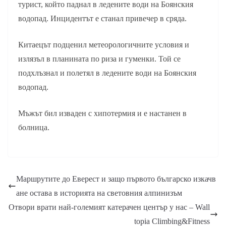
турист, който паднал в ледените води на Боянския
водопад. Инцидентът е станал привечер в сряда.
Китаецът подценил метеорологичните условия и
излязъл в планината по риза и гуменки. Той се
подхлъзнал и полетял в ледените води на Боянския
водопад.
Мъжът бил изваден с хипотермия и е настанен в
болница.
Маршрутите до Еверест и защо първото българско изкачв
ане остава в историята на световния алпинизъм
Отвори врати най-големият катерачен център у нас – Wall
topia Climbing&Fitness