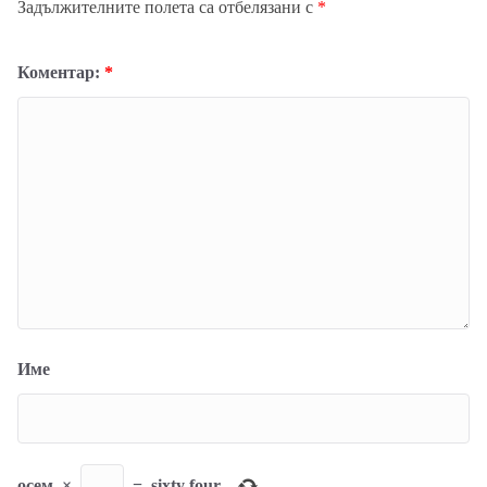
Задължителните полета са отбелязани с
*
Коментар:
*
Име
осем
×
=
sixty four