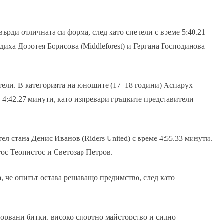
ърди отличната си форма, след като спечели с време 5:40.21
диха Доротея Борисова (Middleforest) и Гергана Господинова
тели. В категорията на юношите (17–18 години) Аспарух
 4:42.27 минути, като изпревари гръцките представители
л стана Денис Иванов (Riders United) с време 4:55.33 минути.
тос Теопистос и Светозар Петров.
, че опитът остава решаващо предимство, след като
орвани битки, високо спортно майсторство и силно