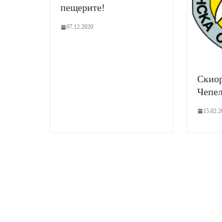
пещерите!
07.12.2020
Скиор
Чепел
15.02.2