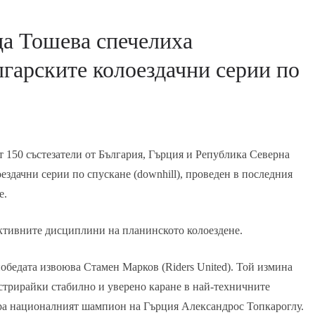
а Тошева спечелиха
гарските колоездачни серии по
т 150 състезатели от България, Гърция и Република Северна
ездачни серии по спускане (downhill), проведен в последния
е.
рактивните дисциплини на планинското колоездене.
обедата извоюва Стамен Марков (Riders United). Той измина
нстрирайки стабилно и уверено каране в най-техничните
ра националният шампион на Гърция Александрос Топкароглу.