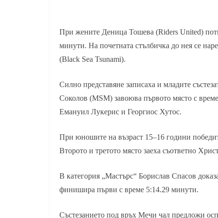
При жените Деница Тошева (Riders United) потв
минути. На почетната стълбичка до нея се наре
(Black Sea Tsunami).
Силно представяне записаха и младите състеза
Соколов (MSM) завоюва първото място с време
Емануил Лукерис и Георгиос Хутос.
При юношите на възраст 15–16 години победите
Второто и третото място заеха съответно Хрис
В категория „Мастърс“ Борислав Спасов доказа
финишира първи с време 5:14.29 минути.
Състезанието под връх Мечи чал предложи осп