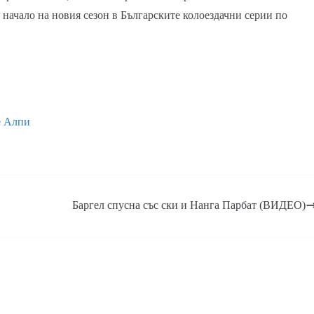
начало на новия сезон в Българските колоездачни серии по
е Алпи
в
Баргел спусна със ски и Нанга Парбат (ВИДЕО)