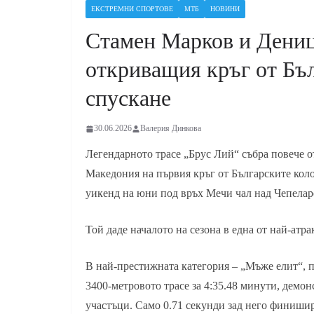
ЕКСТРЕМНИ СПОРТОВЕ
МТБ
НОВИНИ
Стамен Марков и Дениц
откриващия кръг от Бъл
спускане
30.06.2026
Валерия Динкова
Легендарното трасе „Брус Лий“ събра повече о
Македония на първия кръг от Българските коло
уикенд на юни под връх Мечи чал над Чепелар
Той даде началото на сезона в една от най-ат
В най-престижната категория – „Мъже елит“, п
3400-метровото трасе за 4:35.48 минути, демо
участъци. Само 0.71 секунди зад него финиши