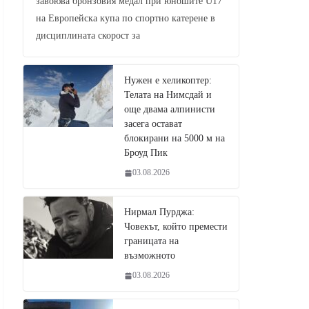
завоюва бронзовия медал при юношите U17
на Европейска купа по спортно катерене в
дисциплината скорост за
Нужен е хеликоптер:
Телата на Нимсдай и
още двама алпинисти
засега остават
блокирани на 5000 м на
Броуд Пик
03.08.2026
Нирмал Пурджа:
Човекът, който премести
границата на
възможното
03.08.2026