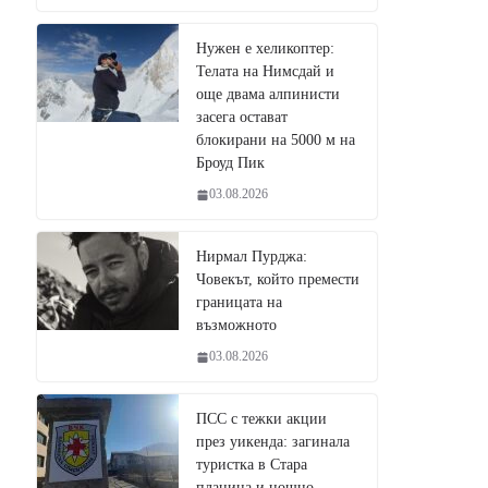
Нужен е хеликоптер:
Телата на Нимсдай и
още двама алпинисти
засега остават
блокирани на 5000 м на
Броуд Пик
03.08.2026
Нирмал Пурджа:
Човекът, който премести
границата на
възможното
03.08.2026
ПСС с тежки акции
през уикенда: загинала
туристка в Стара
планина и нощно