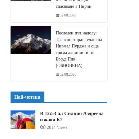
спасяване в Пирин
02.08.2026
Последен път надолу:
Транспортират телата на
Нирмал Пурджа и още
трима алпинисти от
Броуд Пик
(ОБНОВЕНА)
02.08.2026
Най-четени
В 12:53 ч.: Силвия Аздреева
изкачи К2
2814 Views