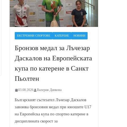
ЕКСТРЕМНИ СПОРТОВЕ
КАТЕРЕНЕ
НОВИНИ
Бронзов медал за Лъчезар
Даскалов на Европейската
купа по катерене в Санкт
Пьолтен
03.08.2026
Валерия Динкова
Българският състезател Лъчезар Даскалов
завоюва бронзовия медал при юношите U17
на Европейска купа по спортно катерене в
дисциплината скорост за