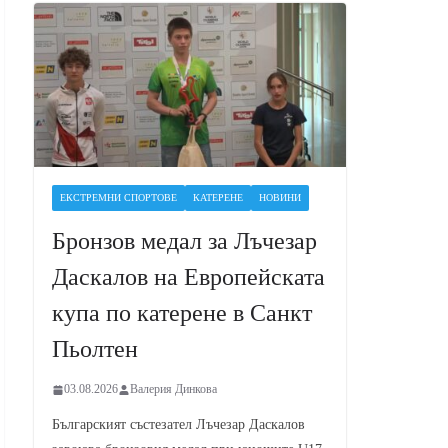
ЕКСТРЕМНИ СПОРТОВЕ
КАТЕРЕНЕ
НОВИНИ
Бронзов медал за Лъчезар
Даскалов на Европейската
купа по катерене в Санкт
Пьолтен
03.08.2026
Валерия Динкова
Българският състезател Лъчезар Даскалов