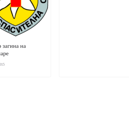
 загина на
аре
015