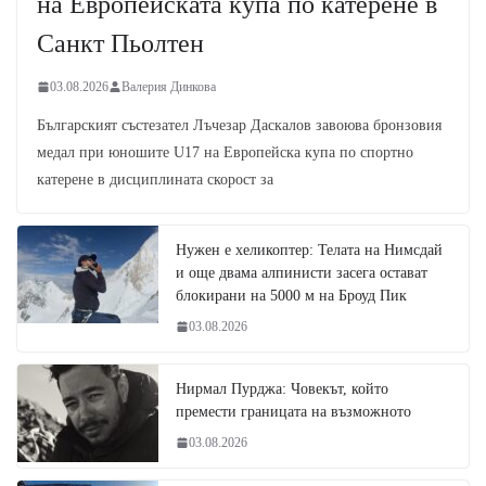
на Европейската купа по катерене в
Санкт Пьолтен
03.08.2026
Валерия Динкова
Българският състезател Лъчезар Даскалов завоюва бронзовия
медал при юношите U17 на Европейска купа по спортно
катерене в дисциплината скорост за
Нужен е хеликоптер: Телата на Нимсдай
и още двама алпинисти засега остават
блокирани на 5000 м на Броуд Пик
03.08.2026
Нирмал Пурджа: Човекът, който
премести границата на възможното
03.08.2026