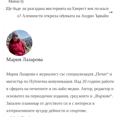
Манаслу
Ще бъде ли разгадана мистерията на Еверест век по-късн
о? Алпинисти откриха обувкатa на Андрю Ървайн
Мария Лазарова
Мария Лазарова е журналист със специализация „Печат“ и
магистър по Публична комуникация. Над 20 години работи
в сферата на печатните и он-лайн медии. Автор, редактор и
основател на периодични издания, сред които и „Върхове“.
Запален планинар от детството си и с интереси в
алтернативните аутдор дейности и спортове.