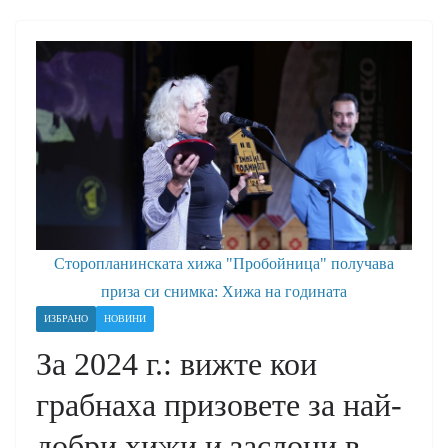
Сторопланинската хижа "Пробойница" получава
приза си снимка: Хижа на годината
ИЗБРАНО
НОВИНИ
За 2024 г.: вижте кои
грабнаха призовете за най-
добри хижи и заслони в