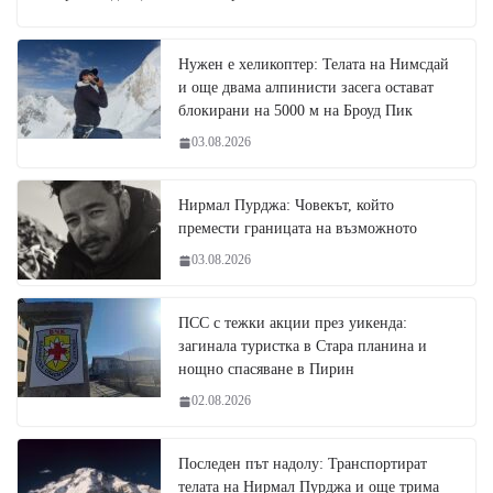
Нужен е хеликоптер: Телата на Нимсдай
и още двама алпинисти засега остават
блокирани на 5000 м на Броуд Пик
03.08.2026
Нирмал Пурджа: Човекът, който
премести границата на възможното
03.08.2026
ПСС с тежки акции през уикенда:
загинала туристка в Стара планина и
нощно спасяване в Пирин
02.08.2026
Последен път надолу: Транспортират
телата на Нирмал Пурджа и още трима