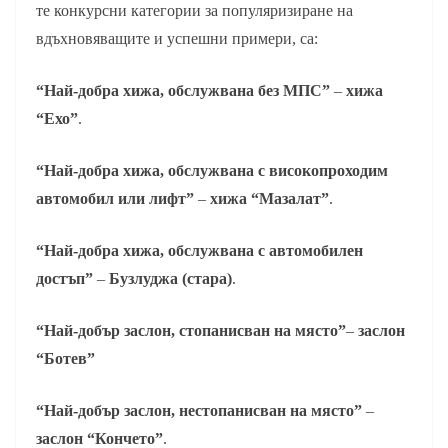
те конкурсни категории за популяризиране на
вдъхновяващите и успешни примери, са:
“Най-добра хижа, обслужвана без МПС”
–
хижа
“Ехо”
.
“Най-добра хижа, обслужвана с високопроходим
автомобил или лифт”
–
хижа “Мазалат”
.
“Най-добра хижа, обслужвана с автомобилен
достъп”
–
Бузлуджа (стара)
.
“Най-добър заслон, стопанисван на място”
–
заслон
“Ботев”
“Най-добър заслон, нестопанисван на място”
–
заслон “Кончето”
.