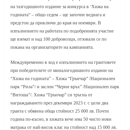
на тазгодишното издание за конкурса в ‘Хижа на
годината“ – общо седем – ще започне веднага и
предстои да приключи до края на ноември. В
изпълнението на работата по подобренията участие
ще вземат и над 100 доброволци, отзовали се по
покана на организаторите на кампанията.
Междувременно в ход е изпълнението на грантовете
при победителите от миналогодишното издание на
“Хижа на годината” – Хижа “Грънчар” /Национален
парк “Рила”/ и заслон “Черни връх” /Национален парк
“Витоша”/. Хижа “Грънчар” си тръгна от
награждаването през декември 2023 г. с цели два
гранта с обявена обща стойност 25 000 лв. Почти
година по-късно, в хижата вече има 50 чисто нови
матрака от най-висок клас на стойност над 15 000 лв.