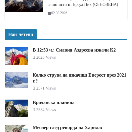
алпинисти от Броуд Пик (ОБНОВЕНА)
02.08.2026
Най-четени
В 12:53 ч.: Силвия Аздреева изкачи К2
2823 Views
Колко струва да изкачиш Еверест през 2021
г.?
2571 Views
Врачанска планина
2554 Views
Меснер след рекорда на Харила: