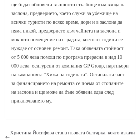
ще бъдат обновени външното стълбище към входа на
заслона, предверието, което служи за убежище на
всички туристи по всяко време, дори и в заслона да
няма никой, предверието към чайната на заслона и
мокрото помещение на сградата, което от години се
нуждае от основен ремонт. Така обявената стойност
от 5 000 лева помощ по програма прерасна в над 10
000 лева, осигурени от компания GP Group, партньори
на кампанията “Хижа на годината”. Останалата част
за финансирането на ремонта се поема от стопаните
на заслона и ще може да бъде обявена едва след
приключването му.
Христина Йосифова стана първата българка, която изкачи