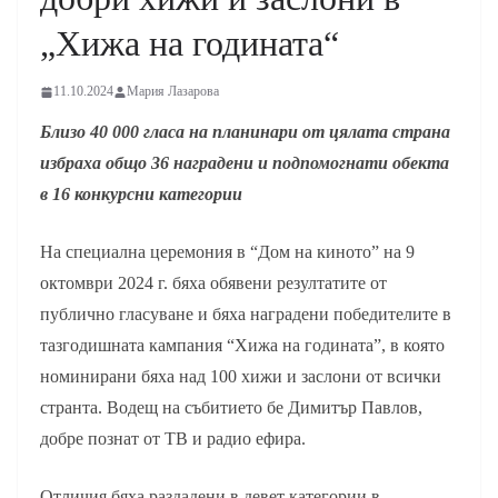
„Хижа на годината“
11.10.2024
Мария Лазарова
Близо 40 000 гласа на планинари от цялата страна
избраха общо 36 наградени и подпомогнати обекта
в 16 конкурсни категории
На специална церемония в “Дом на киното” на 9
октомври 2024 г. бяха обявени резултатите от
публично гласуване и бяха наградени победителите в
тазгодишната кампания “Хижа на годината”, в която
номинирани бяха над 100 хижи и заслони от всички
странта. Водещ на събитието бе Димитър Павлов,
добре познат от ТВ и радио ефира.
Отличия бяха раздадени в девет категории в