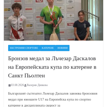
ЕКСТРЕМНИ СПОРТОВЕ
КАТЕРЕНЕ
НОВИНИ
Бронзов медал за Лъчезар Даскалов
на Европейската купа по катерене в
Санкт Пьолтен
03.08.2026
Валерия Динкова
Българският състезател Лъчезар Даскалов завоюва бронзовия
медал при юношите U17 на Европейска купа по спортно
катерене в дисциплината скорост за