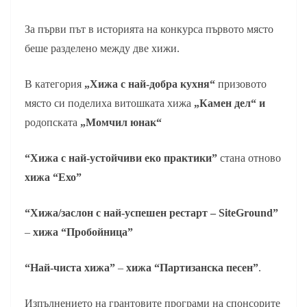
За първи път в историята на конкурса първото място
беше разделено между две хижи.
В категория
„Хижа с най-добра кухня“
призовото
място си поделиха витошката хижа
„Камен дел“ и
родопската
„Момчил юнак“
“Хижа с най-устойчиви еко практики”
стана отново
хижа “Ехо”
“Хижа/заслон с най-успешен рестарт – SiteGround”
–
хижа “Пробойница”
“Най-чиста хижа”
–
хижа “Партизанска песен”
.
Изпълнението на грантовите програми на спонсорите