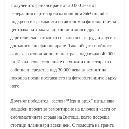
Полученото финансиране от 20 000 лева от
генералния партньор на кампанията SiteGround в
подкрепа изграждането на автономна фотоволтаична
централа на хижата вдъхнови и много други
дарители, част от които се включиха с труд, а други с
допълнително финансиране. Така общата стойност
само за фотоволтаичната централа надхвърли 40 000
лв. Извън това, стопаните на хижата инвестираха и
собствени средства над 30 000 лева за ремонт на
покрива преди поставянето на фотоволтаиците върху
него.
Другият победител, заслон “Черни връх” изпълнява
мащабен проект за ремонтиране на ключови части от
емблематичната сграда на Витоша, която посреща
стотици планинари всеки ден. С помощта на гранта