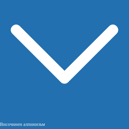
Височинен алпинизъм