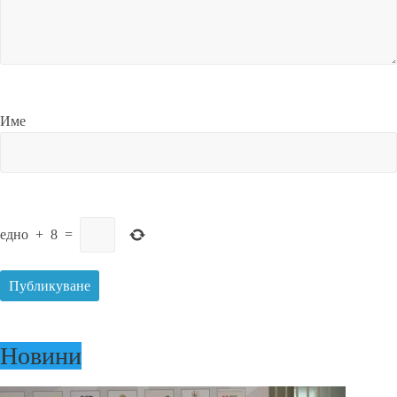
Име
едно
+
8
=
Новини