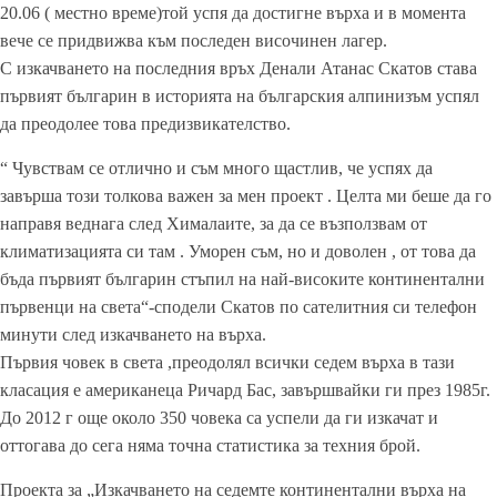
20.06 ( местно време)той успя да достигне върха и в момента
вече се придвижва към последен височинен лагер.
С изкачването на последния връх Денали Атанас Скатов става
първият българин в историята на българския алпинизъм успял
да преодолее това предизвикателство.
“ Чувствам се отлично и съм много щастлив, че успях да
завърша този толкова важен за мен проект . Целта ми беше да го
направя веднага след Хималаите, за да се възползвам от
климатизацията си там . Уморен съм, но и доволен , от това да
бъда първият българин стъпил на най-високите континентални
първенци на света“-сподели Скатов по сателитния си телефон
минути след изкачването на върха.
Първия човек в света ,преодолял всички седем върха в тази
класация е американеца Ричард Бас, завършвайки ги през 1985г.
До 2012 г още около 350 човека са успели да ги изкачат и
оттогава до сега няма точна статистика за техния брой.
Проекта за „Изкачването на седемте континентални върха на