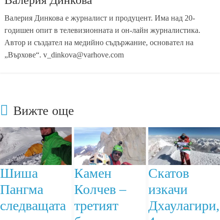
Валерия Динкова
Валерия Динкова е журналист и продуцент. Има над 20-
годишен опит в телевизионната и он-лайн журналистика.
Автор и създател на медийно съдържание, основател на
„Върхове“. v_dinkova@varhove.com
Вижте още
Шиша
Камен
Скатов
Пангма
Колчев –
изкачи
следващата
третият
Дхаулагири,