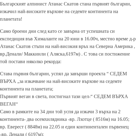
Българският алпинист Атанас Скатов стана първият българин,
изкачил най-високите върхове на седемте континента на
планетата!
Само броени дни след като се завърна от успешната си
експедиция във Хималаите на 20 юни в 16.00ч, местно време д-р
Атанас Скатов стъпи на най-високия връх на Северна Америка ,
вр.Денали/ Маккинли ( Аляска,6197м) . С това си постижение
той постави няколко рекорда:
Става първия българин, успял да завърши проекта “ СЕДЕМ
ВЪРХА „за изкачване на най-високите върхове на седемте
континента на планетата;
Първият веган в света, постигнал тази цел-“ СЕДЕМ ВЪРХА
ВЕГАН“
Само в рамките на 34 дни той успя да изкачи 3 върха на 2
континента- два осемхилядника -вр. Лхотце ( 8516м) на 16.05;
вр. Еверест ( 8848м) на 22.05 и един континентален първенец
-вр. Денали ( 6197м);