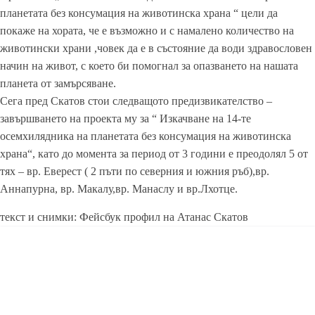
планетата без консумация на животинска храна “ цели да
покаже на хората, че е възможно и с намалено количество на
животински храни ,човек да е в състояние да води здравословен
начин на живот, с което би помогнал за опазването на нашата
планета от замърсяване.
Сега пред Скатов стои следващото предизвикателство –
завършването на проекта му за “ Изкачване на 14-те
осемхилядника на планетата без консумация на животинска
храна“, като до момента за период от 3 години е преодолял 5 от
тях – вр. Еверест ( 2 пъти по северния и южния ръб),вр.
Аннапурна, вр. Макалу,вр. Манаслу и вр.Лхотце.
текст и снимки: Фейсбук профил на Атанас Скатов