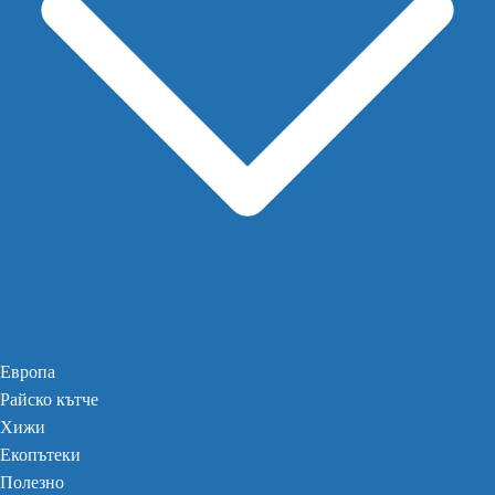
Европа
Райско кътче
Хижи
Екопътеки
Полезно