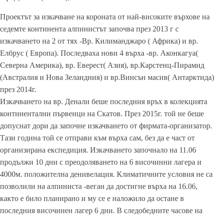
Проектът за изкачване на короната от най-високите върхове на
седемте континента алпинистът започва през 2013 г с
изкачването на 2 от тях -Вр. Килиманджаро ( Африка) и вр.
Елбрус ( Европа). Последваха нови 4 върха -вр. Аконкагуа(
Северна Америка), вр. Еверест( Азия), вр.Карстенц-Пирамид
(Австралия и Нова Зеландния) и вр.Винсън масив( Антарктида)
през 2014г.
Изкачването на вр. Денали беше последния връх в колекцията
континентални първенци на Скатов. През 2015г. той не беше
допуснат дори да започне изкачването от фирмата-организатор.
Тази година той се отправи към върха сам, без да е част от
организирана експедиция. Изкачването започнало на 11.06
продължи 10 дни с преодоляването на 6 височинни лагера и
4000м. положителна денивелация. Климатичните условия не са
позволили на алпиниста -веган да достигне върха на 16.06,
както е било планирано и му се е наложило да остане в
последния височинен лагер 6 дни. В следобедните часове на