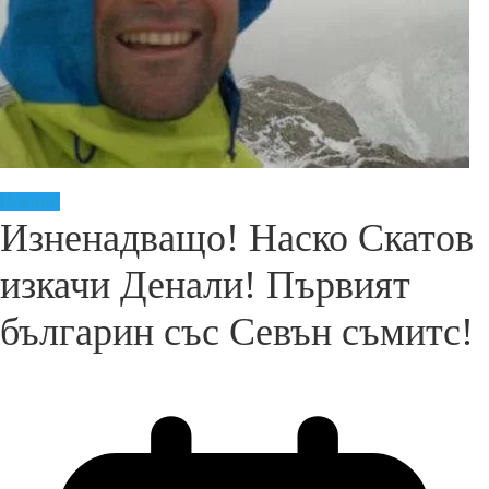
Новини
Изненадващо! Наско Скатов
изкачи Денали! Първият
българин със Севън съмитс!