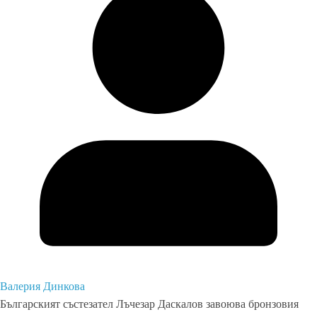
Валерия Динкова
Българският състезател Лъчезар Даскалов завоюва бронзовия