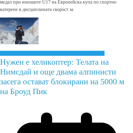
медал при юношите U17 на Европейска купа по спортно
катерене в дисциплината скорост за
Височинен алпинизъм
Екстремни спортове
Новини
Нужен е хеликоптер: Телата на
Нимсдай и още двама алпинисти
засега остават блокирани на 5000 м
на Броуд Пик