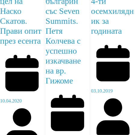
цел на
българин
4-ти
Наско
със Seven
осемхилядн
Скатов.
Summits.
ик за
Прави опит
Петя
годината
през есента
Колчева с
успешно
изкачване
на вр.
Гижоме
03.10.2019
10.04.2020