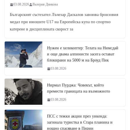
03.08.2026
Валерия Динкова
Българският състезател Лъчезар Даскалов завоюва бронзовия
медал при юношите U17 на Европейска купа по спортно
катерене в дисциплината скорост за
Нужен е хеликоптер: Телата на Нимсдай
и още двама алпинисти засега остават
блокирани на 5000 м на Броуд Пик
03.08.2026
Нирмал Пурджа: Човекът, който
премести границата на възможното
03.08.2026
ПСС с тежки акции през уикенда:
загинала туристка в Стара планина и
нощно спасяване в Пирин