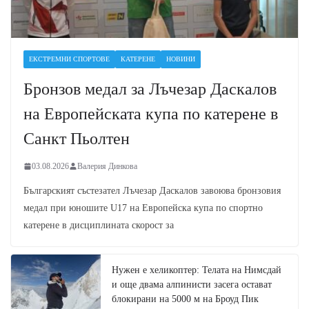
ЕКСТРЕМНИ СПОРТОВЕ
КАТЕРЕНЕ
НОВИНИ
Бронзов медал за Лъчезар Даскалов
на Европейската купа по катерене в
Санкт Пьолтен
03.08.2026
Валерия Динкова
Българският състезател Лъчезар Даскалов завоюва бронзовия
медал при юношите U17 на Европейска купа по спортно
катерене в дисциплината скорост за
Нужен е хеликоптер: Телата на Нимсдай
и още двама алпинисти засега остават
блокирани на 5000 м на Броуд Пик