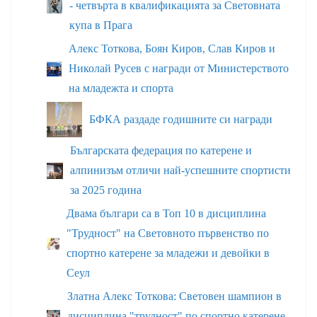
- четвърта в квалификацията за Световната
купа в Прага
Алекс Тоткова, Боян Киров, Слав Киров и
Николай Русев с награди от Министерството
на младежта и спорта
БФКА раздаде годишните си награди
Българската федерация по катерене и
алпинизъм отличи най-успешните спортисти
за 2025 година
Двама българи са в Топ 10 в дисциплина
"Трудност" на Световното първенство по
спортно катерене за младежи и девойки в
Сеул
Златна Алекс Тоткова: Световен шампион в
дисциплина "трудност" по спортно катерене