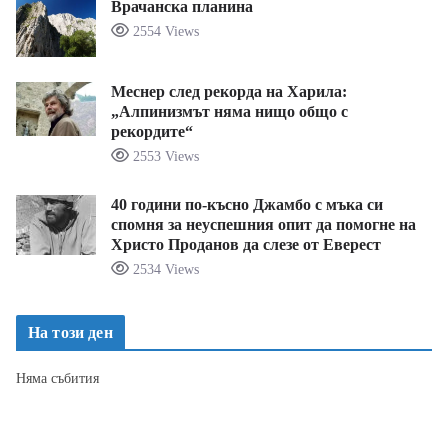
Врачанска планина
2554 Views
Меснер след рекорда на Харила:
„Алпинизмът няма нищо общо с
рекордите“
2553 Views
40 години по-късно Джамбо с мъка си
спомня за неуспешния опит да помогне на
Христо Проданов да слезе от Еверест
2534 Views
На този ден
Няма събития