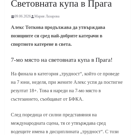
Световната купа в Прага
09.06.2026
Мария Лазарова
Алекс Тоткова продължава да утвърждава
позициите си сред най-добрите катерачи в
спортното катерене в света.
7-мо място на световната купа в Прага!
На финала в категория „трудност“, който се проведе
на 7 юни, неделя, при жените Алекс успя да постигне
резултат 18+. Това я нареди на 7-мо място в
състезанието, съобщават от БФКА.
След поредица от силни представяния на
международната сцена, тя се утвърждава сред
водещите имена в дисциплината „трудност“. С този