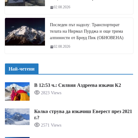
02.08.2026
Последен път надолу: Транспортират
телата на Нирмал Пурджа и още трима
алпинисти от Броуд Пик (ОБНОВЕНА)
02.08.2026
Най-четени
В 12:53 ч.: Силвия Аздреева изкачи К2
2823 Views
Колко струва да изкачиш Еверест през 2021
г.?
2571 Views