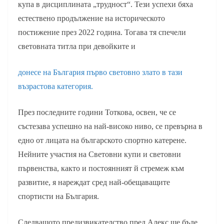
купа в дисциплината „трудност“. Тези успехи бяха
естествено продължение на историческото
постижение през 2022 година. Тогава тя спечели
световната титла при девойките и
донесе на България първо световно злато в тази
възрастова категория.
През последните години Тоткова, освен, че се
състезава успешно на най-високо ниво, се превърна в
едно от лицата на българското спортно катерене.
Нейните участия на Световни купи и световни
първенства, както и постоянният й стремеж към
развитие, я нареждат сред най-обещаващите
спортисти на България.
Следващото предизвикателство пред Алекс ще бъде