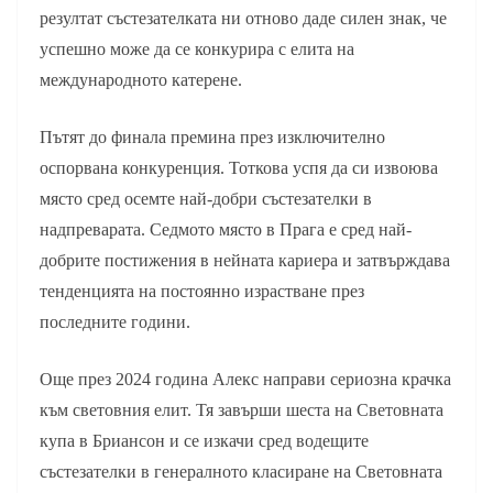
резултат състезателката ни отново даде силен знак, че
успешно може да се конкурира с елита на
международното катерене.
Пътят до финала премина през изключително
оспорвана конкуренция. Тоткова успя да си извоюва
място сред осемте най-добри състезателки в
надпреварата. Седмото място в Прага е сред най-
добрите постижения в нейната кариера и затвърждава
тенденцията на постоянно израстване през
последните години.
Още през 2024 година Алекс направи сериозна крачка
към световния елит. Тя завърши шеста на Световната
купа в Бриансон и се изкачи сред водещите
състезателки в генералното класиране на Световната