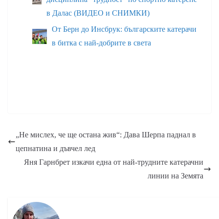
в Далас (ВИДЕО и СНИМКИ)
От Берн до Инсбрук: българските катерачи
в битка с най-добрите в света
„Не мислех, че ще остана жив“: Дава Шерпа паднал в
цепнатина и дъвчел лед
Яня Гарнбрет изкачи една от най-трудните катерачни
линии на Земята