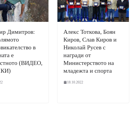
ир Димитров:
Алекс Тоткова, Боян
олямото
Киров, Слав Киров и
викателство в
Николай Русев с
ата е
награди от
естното (ВИДЕО,
Министерството на
КИ)
младежта и спорта
22
18.10.2022