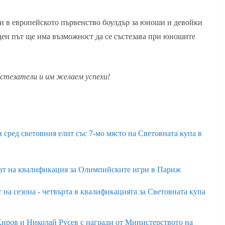
и в европейското първенство боулдър за юноши и девойки
еден път ще има възможност да се състезава при юношите
стезатели и им желаем успехи!
 сред световния елит със 7-мо място на Световната купа в
ват на квалификация за Олимпийските игри в Париж
 на сезона - четвърта в квалификацията за Световната купа
Киров и Николай Русев с награди от Министерството на