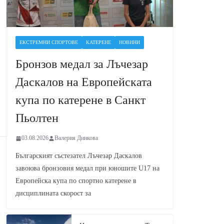
ЕКСТРЕМНИ СПОРТОВЕ
КАТЕРЕНЕ
НОВИНИ
Бронзов медал за Лъчезар
Даскалов на Европейската
купа по катерене в Санкт
Пьолтен
03.08.2026
Валерия Динкова
Българският състезател Лъчезар Даскалов
завоюва бронзовия медал при юношите U17 на
Европейска купа по спортно катерене в
дисциплината скорост за