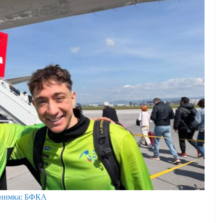
нимка: БФКА