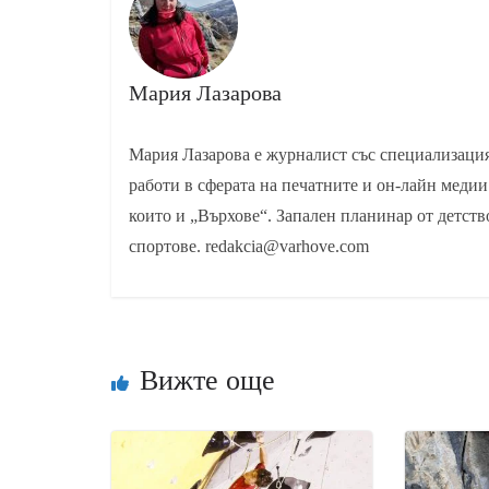
Мария Лазарова
Мария Лазарова е журналист със специализаци
работи в сферата на печатните и он-лайн медии
които и „Върхове“. Запален планинар от детств
спортове. redakcia@varhove.com
Вижте още