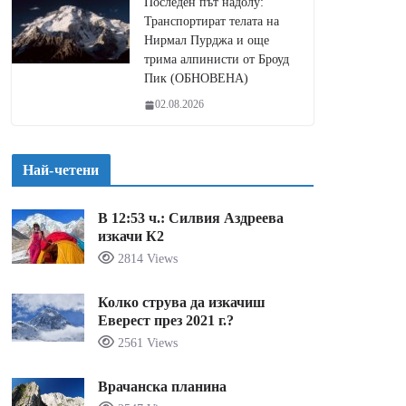
Последен път надолу:
Транспортират телата на
Нирмал Пурджа и още
трима алпинисти от Броуд
Пик (ОБНОВЕНА)
02.08.2026
Най-четени
В 12:53 ч.: Силвия Аздреева
изкачи К2
2814 Views
Колко струва да изкачиш
Еверест през 2021 г.?
2561 Views
Врачанска планина