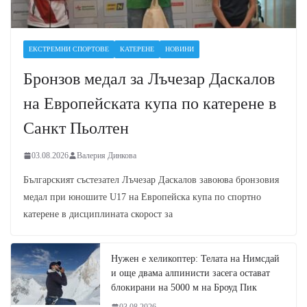
ЕКСТРЕМНИ СПОРТОВЕ
КАТЕРЕНЕ
НОВИНИ
Бронзов медал за Лъчезар Даскалов
на Европейската купа по катерене в
Санкт Пьолтен
03.08.2026
Валерия Динкова
Българският състезател Лъчезар Даскалов завоюва бронзовия
медал при юношите U17 на Европейска купа по спортно
катерене в дисциплината скорост за
Нужен е хеликоптер: Телата на Нимсдай
и още двама алпинисти засега остават
блокирани на 5000 м на Броуд Пик
03.08.2026