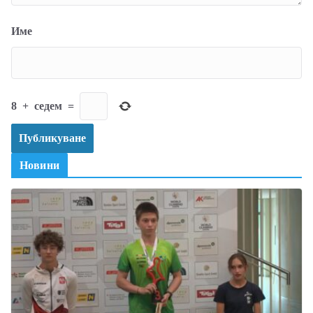
Име
8
+
седем
=
Новини