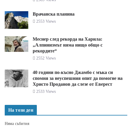
Врачанска планина
2553 Views
Меснер след рекорда на Харила:
„Алпинизмът няма нищо общо с
рекордите“
2552 Views
40 години по-късно Джамбо с мъка си
спомня за неуспешния опит да помогне на
Христо Проданов да слезе от Еверест
2533 Views
На този ден
Няма събития