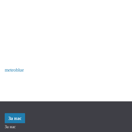
meteoblue
За нас
За нас