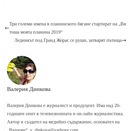
Три големи имена в планинското бягане стартират на „Ви
тоша моята планина 2019“
Ледникът под Гранд Жорас се руши, затварят пътища
Валерия Динкова
Валерия Динкова е журналист и продуцент. Има над 20-
годишен опит в телевизионната и он-лайн журналистика.
Автор и създател на медийно съдържание, основател на
„Върхове“. v_dinkova@varhove.com