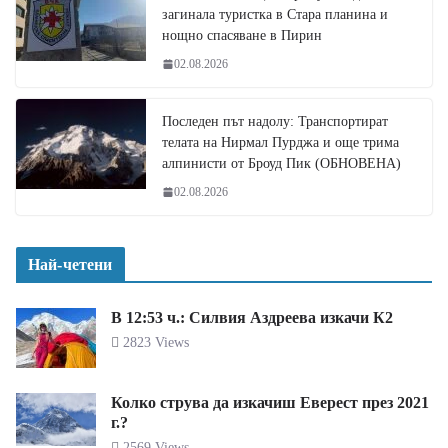
загинала туристка в Стара планина и
нощно спасяване в Пирин
02.08.2026
Последен път надолу: Транспортират
телата на Нирмал Пурджа и още трима
алпинисти от Броуд Пик (ОБНОВЕНА)
02.08.2026
Най-четени
В 12:53 ч.: Силвия Аздреева изкачи К2
2823 Views
Колко струва да изкачиш Еверест през 2021
г.?
2569 Views