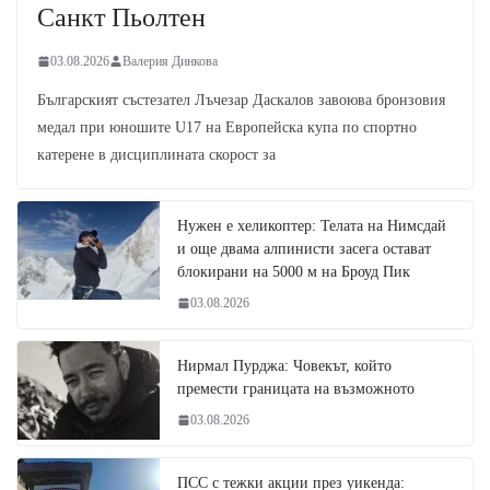
Санкт Пьолтен
03.08.2026
Валерия Динкова
Българският състезател Лъчезар Даскалов завоюва бронзовия
медал при юношите U17 на Европейска купа по спортно
катерене в дисциплината скорост за
Нужен е хеликоптер: Телата на Нимсдай
и още двама алпинисти засега остават
блокирани на 5000 м на Броуд Пик
03.08.2026
Нирмал Пурджа: Човекът, който
премести границата на възможното
03.08.2026
ПСС с тежки акции през уикенда: