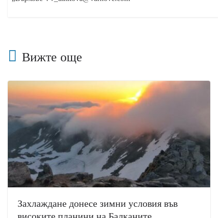
Вижте още
Захлаждане донесе зимни условия във
високите планини на Балканите