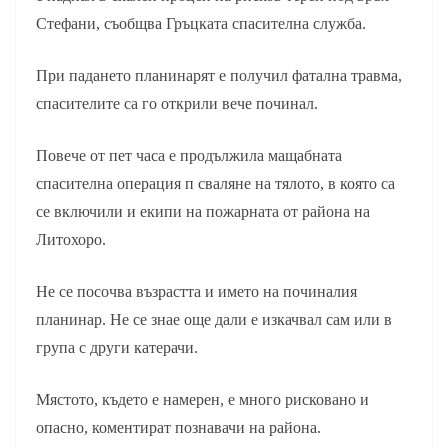
Стефани, съобщва Гръцката спасителна служба.
При падането планинарят е получил фатална травма,
спасителите са го открили вече починал.
Повече от пет часа е продължила мащабната
спасителна операция п сваляне на тялото, в която са
се включили и екипи на пожарната от района на
Литохоро.
Не се посочва възрастта и името на починалия
планинар. Не се знае още дали е изкачвал сам или в
група с други катерачи.
Мястото, където е намерен, е много рисковано и
опасно, коментират познавачи на района.