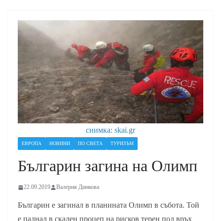
снимка: skai.gr
ЕВРОПА
НОВИНИ
ПО СВЕТА
ТУРИЗЪМ
Българин загина на Олимп
22.09.2019
Валерия Динкова
Българин е загинал в планината Олимп в събота. Той
е паднал в скален процеп на рисков терен под връх