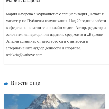
Мария Лазарова
Мария Лазарова е журналист със специализация „Печат“ и
магистър по Публична комуникация. Над 20 години работи
в сферата на печатните и он-лайн медии. Автор, редактор и
основател на периодични издания, сред които и „Върхове“.
Запален планинар от детството си и с интереси в
алтернативните аутдор дейности и спортове.
redakcia@varhove.com
Вижте още