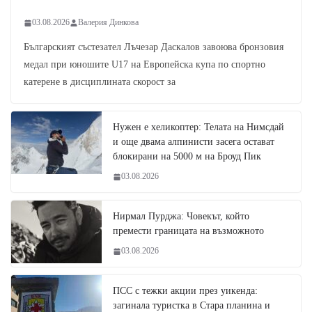
03.08.2026
Валерия Динкова
Българският състезател Лъчезар Даскалов завоюва бронзовия
медал при юношите U17 на Европейска купа по спортно
катерене в дисциплината скорост за
Нужен е хеликоптер: Телата на Нимсдай
и още двама алпинисти засега остават
блокирани на 5000 м на Броуд Пик
03.08.2026
Нирмал Пурджа: Човекът, който
премести границата на възможното
03.08.2026
ПСС с тежки акции през уикенда:
загинала туристка в Стара планина и