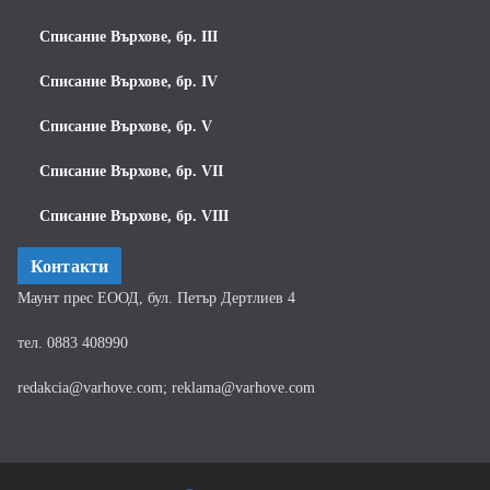
Списание Върхове, бр. III
Списание Върхове, бр. IV
Списание Върхове, бр. V
Списание Върхове, бр. VII
Списание Върхове, бр. VIII
Контакти
Маунт прес ЕООД, бул. Петър Дертлиев 4
тел. 0883 408990
redakcia@varhove.com; reklama@varhove.com