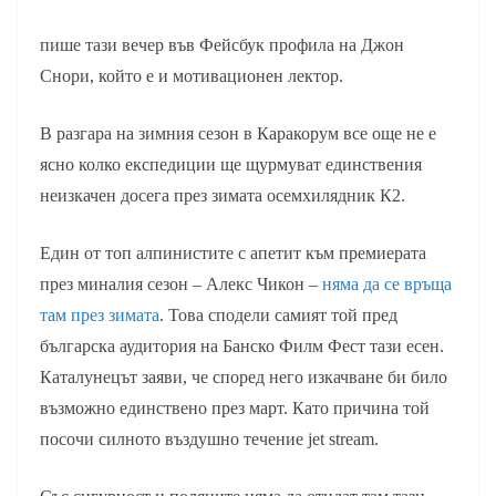
пише тази вечер във Фейсбук профила на Джон
Снори, който е и мотивационен лектор.
В разгара на зимния сезон в Каракорум все още не е
ясно колко експедиции ще щурмуват единствения
неизкачен досега през зимата осемхилядник К2.
Един от топ алпинистите с апетит към премиерата
през миналия сезон – Алекс Чикон –
няма да се връща
там през зимата
. Това сподели самият той пред
българска аудитория на Банско Филм Фест тази есен.
Каталунецът заяви, че според него изкачване би било
възможно единствено през март. Като причина той
посочи силното въздушно течение jet stream.