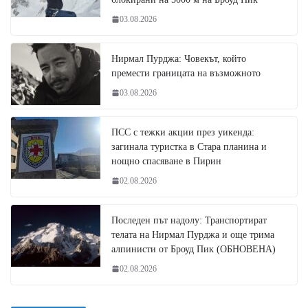
03.08.2026
Нирмал Пурджа: Човекът, който
премести границата на възможното
03.08.2026
ПСС с тежки акции през уикенда:
загинала туристка в Стара планина и
нощно спасяване в Пирин
02.08.2026
Последен път надолу: Транспортират
телата на Нирмал Пурджа и още трима
алпинисти от Броуд Пик (ОБНОВЕНА)
02.08.2026