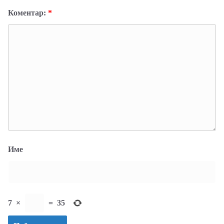
Коментар:
*
Име
7
×
=
35