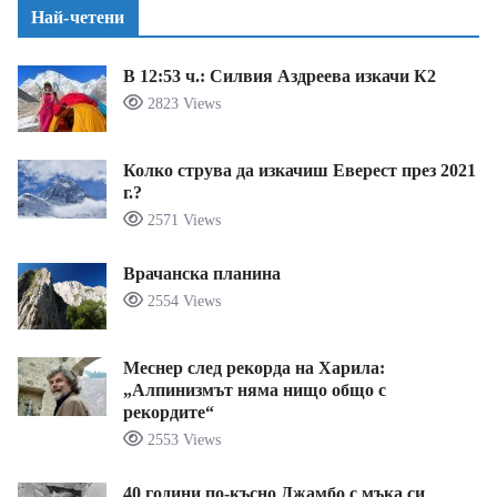
Най-четени
В 12:53 ч.: Силвия Аздреева изкачи К2
2823 Views
Колко струва да изкачиш Еверест през 2021
г.?
2571 Views
Врачанска планина
2554 Views
Меснер след рекорда на Харила:
„Алпинизмът няма нищо общо с
рекордите“
2553 Views
40 години по-късно Джамбо с мъка си