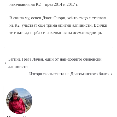
изкачвания на К2 – през 2014 и 2017 г.
В екипа му, освен Джон Снори, който също е стъпвал
на К2, участват още трима опитни алпинисти. Всички
те имат зад гърба си изкачвания на осемхилядници.
Загина Грега Лачен, един от най-добрите словенски
алпинисти
Изгоря екопътеката на Драгоманското блато