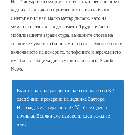
На 14 януари експедиция започва пътешествие през
ледника Балторо по протежение на около 63 км.
Снегът е бил най-малко метър дълбок, като на
моменти е стигал чак до рамото. Трудна е била
мобилизацията заради студа, външните слоеве на
спалните чували са били замръзнали. Трудно е било и
включването на камерите, телефоните и зареждането
им. Това съобщиха днес сутринта от сайта Skardu
News.
Екипът най-накрая достигна базов лагер на К2
след 9 дни, прекарани на ледника Балторо.
Изграждаме лагера си в -27 ℃. Утре е ден за
почивка. Всички сме изморени след тежките
дни,