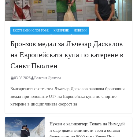
ЕКСТРЕМНИ СПОРТОВЕ
КАТЕРЕНЕ
НОВИНИ
Бронзов медал за Лъчезар Даскалов
на Европейската купа по катерене в
Санкт Пьолтен
03.08.2026
Валерия Динкова
Българският състезател Лъчезар Даскалов завоюва бронзовия
медал при юношите U17 на Европейска купа по спортно
катерене в дисциплината скорост за
Нужен е хеликоптер: Телата на Нимсдай
и още двама алпинисти засега остават
блокирани на 5000 м на Броуд Пик