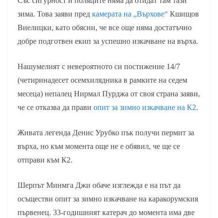
Със сигурност и поляците няма да отидат там тази
зима. Това заяви пред
камерата на „Върхове“
Кшищов
Виелицки, като обясни, че все още няма достатъчно
добре подготвен екип за успешно изкачване на върха.
Нашумелият с невероятното си постижение 14/7
(четиринадесет осемхилядника в рамките на седем
месеца) непалец Нирмал Пурджа от своя страна заяви,
че се отказва да прави
опит за зимно изкачване на К2
.
Живата легенда Денис Урубко пък получи пермит за
върха, но към момента още не е обявил, че ще се
отправи към К2.
Шерпът Минмга Джи обаче изглежда е на път да
осъществи опит за зимно изкачване на каракорумския
първенец. 33-годишният катерач до момента има две