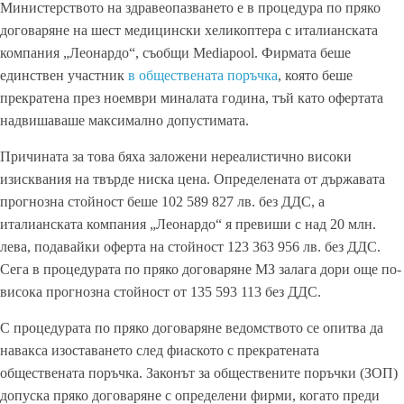
Министерството на здравеопазването е в процедура по пряко
договаряне на шест медицински хеликоптера с италианската
компания „Леонардо“, съобщи Mediapool. Фирмата беше
единствен участник
в обществената поръчка
, която беше
прекратена през ноември миналата година, тъй като офертата
надвишаваше максимално допустимата.
Причината за това бяха заложени нереалистично високи
изисквания на твърде ниска цена. Определената от държавата
прогнозна стойност беше 102 589 827 лв. без ДДС, а
италианската компания „Леонардо“ я превиши с над 20 млн.
лева, подавайки оферта на стойност 123 363 956 лв. без ДДС.
Сега в процедурата по пряко договаряне МЗ залага дори още по-
висока прогнозна стойност от 135 593 113 без ДДС.
С процедурата по пряко договаряне ведомството се опитва да
навакса изоставането след фиаското с прекратената
обществената поръчка. Законът за обществените поръчки (ЗОП)
допуска пряко договаряне с определени фирми, когато преди