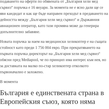
подаването на оферти по обявената от „България хели мед
сървиз“ поръчка е 16 януари. За момента не е ясно дали ще се
яви кандидат и как ще бъде направен преходът в предаването на
дейността между „България хели мед сървиз“ и Държавния
авиационен оператор, като тази промяна може да генерира
допълнително забавяне.
Новата поръчка за наем на медицински хеликоптер е на същата
стойност като преди 1 756 004 евро. При прекратяването на
първата поръчка директорът на „България хели мед сървиз“
обясни пред Mediapool, че по принцип има интерес към нея, но
за доставката на малко по-стар хеликоптер отколкото
първоначално е заложено.
В момента
България е единствената страна в
Европейския съюз, която няма