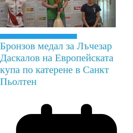
Екстремни спортове
Катерене
Новини
Бронзов медал за Лъчезар
Даскалов на Европейската
купа по катерене в Санкт
Пьолтен