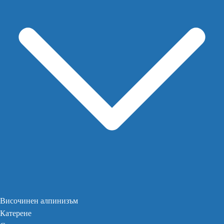
Височинен алпинизъм
Катерене