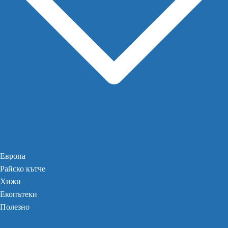
Европа
Райско кътче
Хижи
Екопътеки
Полезно