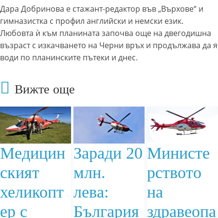
Дара Добринова е стажант-редактор във „Върхове“ и
гимназистка с профил английски и немски език.
Любовта ѝ към планината започва още на двегодишна
възраст с изкачването на Черни връх и продължава да я
води по планинските пътеки и днес.
Вижте още
Медицин
Заради 20
Министе
ският
млн.
рството
хеликопт
лева:
на
ер с
България
здравеопа