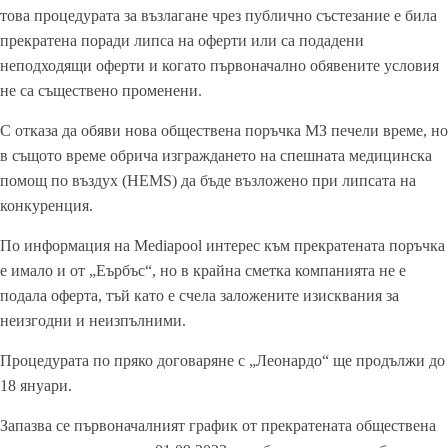
това процедурата за възлагане чрез публично състезание е била
прекратена поради липса на оферти или са подадени
неподходящи оферти и когато първоначално обявените условия
не са съществено променени.
С отказа да обяви нова обществена поръчка МЗ печели време, но
в същото време обрича изграждането на спешната медицинска
помощ по въздух (HEMS) да бъде възложено при липсата на
конкуренция.
По информация на Mediapool интерес към прекратената поръчка
е имало и от „Eърбъс“, но в крайна сметка компанията не е
подала оферта, тъй като е счела заложените изисквания за
неизгодни и неизпълними.
Процедурата по пряко договаряне с „Леонардо“ ще продължи до
18 януари.
Запазва се първоначалният график от прекратената обществена