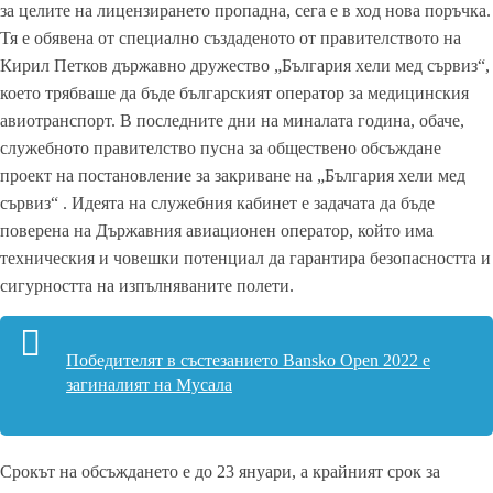
за целите на лицензирането пропадна, сега е в ход нова поръчка.
Тя е обявена от специално създаденото от правителството на
Кирил Петков държавно дружество „България хели мед сървиз“,
което трябваше да бъде българският оператор за медицинския
авиотранспорт. В последните дни на миналата година, обаче,
служебното правителство пусна за обществено обсъждане
проект на постановление за закриване на „България хели мед
сървиз“ . Идеята на служебния кабинет е задачата да бъде
поверена на Държавния авиационен оператор, който има
техническия и човешки потенциал да гарантира безопасността и
сигурността на изпълняваните полети.
Победителят в състезанието Bansko Open 2022 е
загиналият на Мусала
Срокът на обсъждането е до 23 януари, а крайният срок за