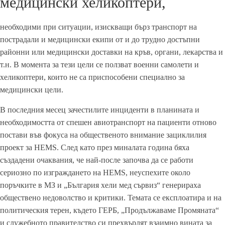
медицински хеликоптери,
необходими при ситуации, изискващи бърз транспорт на
пострадали и медицински екипи от и до трудно достъпни
районни или медицински доставки на кръв, органи, лекарства и
т.н. В момента за тези цели се ползват военни самолети и
хеликоптери, които не са приспособени специално за
медицински цели.
В последния месец зачестилите инциденти в планината и
необходимостта от спешен авиотранспорт на пациенти отново
постави във фокуса на общественото внимание зациклилия
проект за HEMS. След като през миналата година бяха
създадени очаквания, че най-после започва да се работи
сериозно по изграждането на HEMS, неуспехите около
поръчките в МЗ и „България хели мед сървиз“ генерираха
обществено недоволство и критики. Темата се експлоатира и на
политическия терен, където ГЕРБ, „Продължаваме Промяната“
и служебното правителство си прехвърлят взаимно вината за