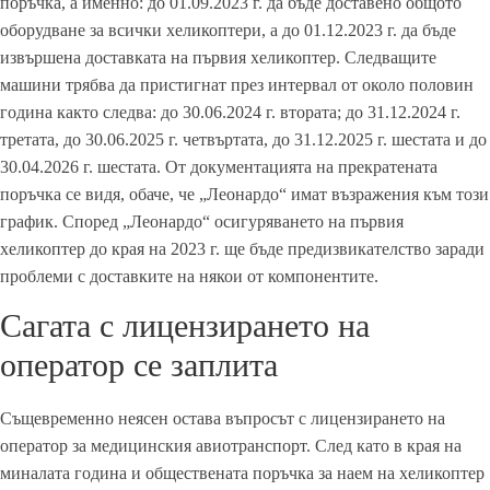
поръчка, а именно: до 01.09.2023 г. да бъде доставено общото
оборудване за всички хеликоптери, а до 01.12.2023 г. да бъде
извършена доставката на първия хеликоптер. Следващите
машини трябва да пристигнат през интервал от около половин
година както следва: до 30.06.2024 г. втората; до 31.12.2024 г.
третата, до 30.06.2025 г. четвъртата, до 31.12.2025 г. шестата и до
30.04.2026 г. шестата. От документацията на прекратената
поръчка се видя, обаче, че „Леонардо“ имат възражения към този
график. Според „Леонардо“ осигуряването на първия
хеликоптер до края на 2023 г. ще бъде предизвикателство заради
проблеми с доставките на някои от компонентите.
Сагата с лицензирането на
оператор се заплита
Същевременно неясен остава въпросът с лицензирането на
оператор за медицинския авиотранспорт. След като в края на
миналата година и обществената поръчка за наем на хеликоптер