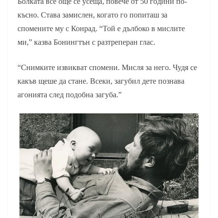
Болката все още се усеща, повече от 50 години по-
късно. Става замислен, когато го попиташ за
спомените му с Конрад. “Той е дълбоко в мислите
ми,” казва Бонингтън с разтреперан глас.
“Снимките извикват спомени. Мисля за него. Чудя се
какъв щеше да стане. Всеки, загубил дете познава
агонията след подобна загуба.”