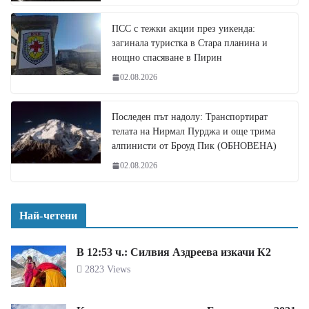
ПСС с тежки акции през уикенда:
загинала туристка в Стара планина и
нощно спасяване в Пирин
02.08.2026
Последен път надолу: Транспортират
телата на Нирмал Пурджа и още трима
алпинисти от Броуд Пик (ОБНОВЕНА)
02.08.2026
Най-четени
В 12:53 ч.: Силвия Аздреева изкачи К2
2823 Views