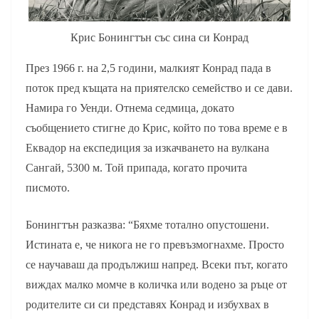
Крис Бонингтън със сина си Конрад
През 1966 г. на 2,5 години, малкият Конрад пада в
поток пред къщата на приятелско семейство и се дави.
Намира го Уенди. Отнема седмица, докато
съобщението стигне до Крис, който по това време е в
Еквадор на експедиция за изкачването на вулкана
Сангай, 5300 м. Той припада, когато прочита
писмото.
Бонингтън разказва: “Бяхме тотално опустошени.
Истината е, че никога не го превъзмогнахме. Просто
се научаваш да продължиш напред. Всеки път, когато
виждах малко момче в количка или водено за ръце от
родителите си си представях Конрад и избухвах в