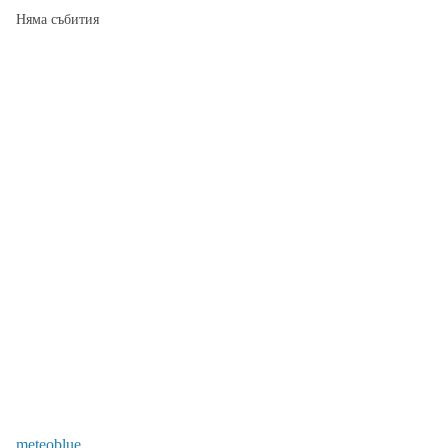
Няма събития
meteoblue