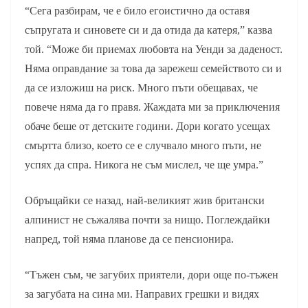
“Сега разбирам, че е било егоистично да оставя
съпругата и синовете си и да отида да катеря,” казва
той. “Може би приемах любовта на Уенди за даденост.
Няма оправдание за това да зарежеш семейството си и
да се изложиш на риск. Много пъти обещавах, че
повече няма да го правя. Жаждата ми за приключения
обаче беше от детските години. Дори когато усещах
смъртта близо, което се е случвало много пъти, не
успях да спра. Никога не съм мислел, че ще умра.”
Обръщайки се назад, най-великият жив британски
алпинист не съжалява почти за нищо. Поглеждайки
напред, той няма планове да се пенсионира.
“Тъжен съм, че загубих приятели, дори още по-тъжен
за загубата на сина ми. Направих грешки и видях