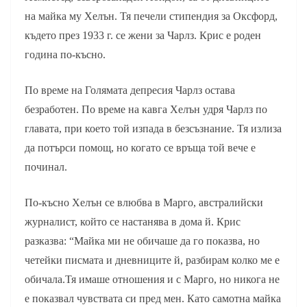
на майка му Хелън. Тя печели стипендия за Оксфорд,
където през 1933 г. се жени за Чарлз. Крис е роден
година по-късно.
По време на Голямата депресия Чарлз остава
безработен. По време на кавга Хелън удря Чарлз по
главата, при което той изпада в безсъзнание. Тя излиза
да потърси помощ, но когато се връща той вече е
починал.
По-късно Хелън се влюбва в Марго, австралийски
журналист, който се настанява в дома й. Крис
разказва: “Майка ми не обичаше да го показва, но
четейки писмата и дневниците й, разбирам колко ме е
обичала.Тя имаше отношения и с Марго, но никога не
е показвал чувствата си пред мен. Като самотна майка