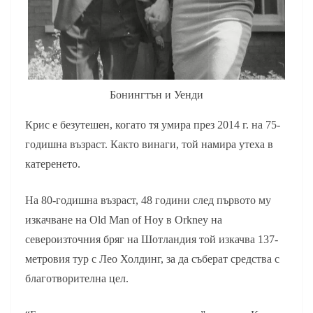
Бонингтън и Уенди
Крис е безутешен, когато тя умира през 2014 г. на 75-
годишна възраст. Както винаги, той намира утеха в
катеренето.
На 80-годишна възраст, 48 години след първото му
изкачване на Old Man of Hoy в Orkney на
североизточния бряг на Шотландия той изкачва 137-
метровия тур с Лео Холдинг, за да съберат средства с
благотворителна цел.