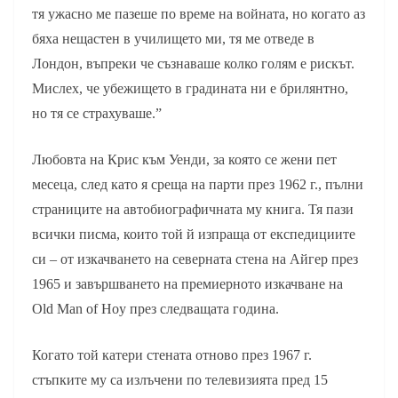
тя ужасно ме пазеше по време на войната, но когато аз
бяха нещастен в училището ми, тя ме отведе в
Лондон, въпреки че съзнаваше колко голям е рискът.
Мислех, че убежището в градината ни е брилянтно,
но тя се страхуваше.”
Любовта на Крис към Уенди, за която се жени пет
месеца, след като я среща на парти през 1962 г., пълни
страниците на автобиографичната му книга. Тя пази
всички писма, които той й изпраща от експедициите
си – от изкачването на северната стена на Айгер през
1965 и завършването на премиерното изкачване на
Old Man of Hoy през следващата година.
Когато той катери стената отново през 1967 г.
стъпките му са излъчени по телевизията пред 15