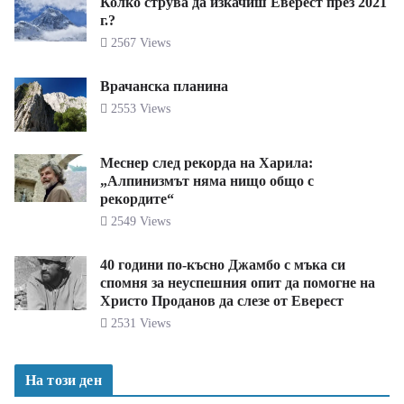
Колко струва да изкачиш Еверест през 2021
г.?
2567 Views
Врачанска планина
2553 Views
Меснер след рекорда на Харила:
„Алпинизмът няма нищо общо с
рекордите“
2549 Views
40 години по-късно Джамбо с мъка си
спомня за неуспешния опит да помогне на
Христо Проданов да слезе от Еверест
2531 Views
На този ден