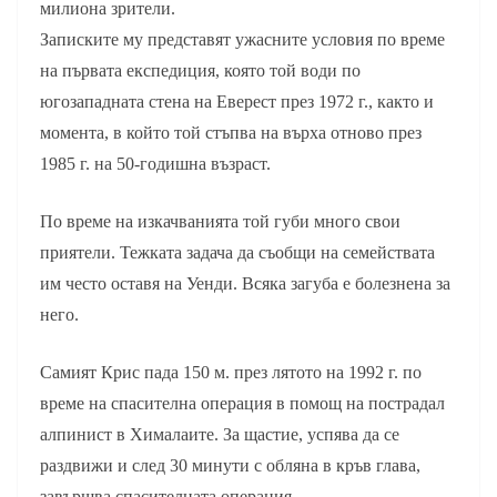
милиона зрители.
Записките му представят ужасните условия по време
на първата експедиция, която той води по
югозападната стена на Еверест през 1972 г., както и
момента, в който той стъпва на върха отново през
1985 г. на 50-годишна възраст.
По време на изкачванията той губи много свои
приятели. Тежката задача да съобщи на семействата
им често оставя на Уенди. Всяка загуба е болезнена за
него.
Самият Крис пада 150 м. през лятото на 1992 г. по
време на спасителна операция в помощ на пострадал
алпинист в Хималаите. ­За щастие, успява да се
раздвижи и след 30 минути с обляна в кръв глава,
завършва спасителната операция.