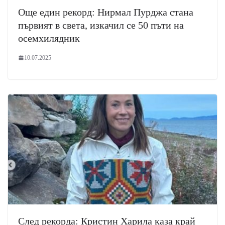
Още един рекорд: Нирмал Пурджа стана
първият в света, изкачил се 50 пъти на
осемхилядник
10.07.2025
След рекорда: Кристин Харила каза край