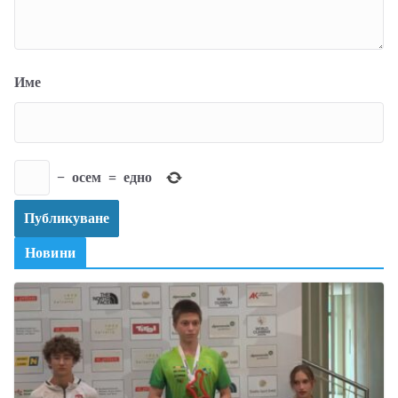
Име
−
осем
=
едно
Новини