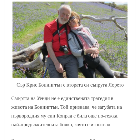
Сър Крис Бонингтън с втората си съпруга Лорето
Смъртта на Уенди не е единствената трагедия в
живота на Бонингтън. Той признава, че загубата на
първородния му син Конрад е била още по-тежка,
най-продължителната болка, която е изпитвал.