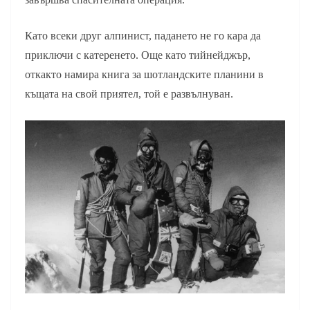
Като всеки друг алпинист, падането не го кара да
приключи с катеренето. Още като тийнейджър,
откакто намира книга за шотландските планини в
къщата на свой приятел, той е развълнуван.