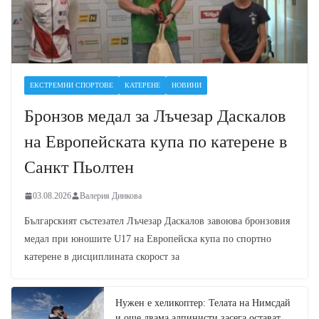
ЕКСТРЕМНИ СПОРТОВЕ
КАТЕРЕНЕ
НОВИНИ
Бронзов медал за Лъчезар Даскалов
на Европейската купа по катерене в
Санкт Пьолтен
03.08.2026
Валерия Динкова
Българският състезател Лъчезар Даскалов завоюва бронзовия
медал при юношите U17 на Европейска купа по спортно
катерене в дисциплината скорост за
Нужен е хеликоптер: Телата на Нимсдай
и още двама алпинисти засега остават