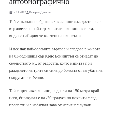
автобиографично
12.11.2017
Валерия Динкова
Той е иконата на британския алпинизъм, достигнал е
върховете на най-страховитите планини в света,
видял е най-дивите кътчета на планетата.
И все пак най-големите върхове и спадове в живота
на 83-годишния сър Крис Бонингтън се отнасят до
семейството му, от радостта, която изпитва при
раждането на трите си сина до болката от загубата на
съпругата си Уенди.
Той е преживял лавини, паднали на 150 метра край
него, бивакувал е на -30 градуса по покрити с лед
пропасти и е избягнал лава от изригнал вулкан.