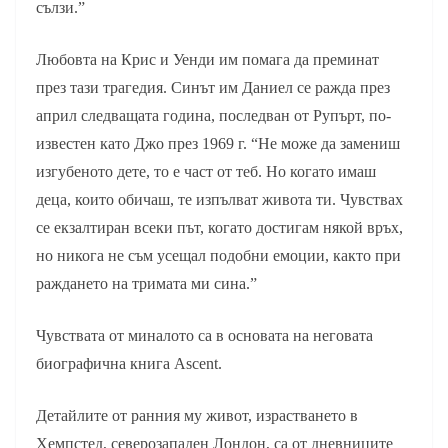
сълзи.”
Любовта на Крис и Уенди им помага да преминат
през тази трагедия. Синът им Даниел се ражда през
април следващата година, последван от Рупърт, по-
известен като Джо през 1969 г. “Не може да замениш
изгубеното дете, то е част от теб. Но когато имаш
деца, които обичаш, те изпълват живота ти. Чувствах
се екзалтиран всеки път, когато достигам някой връх,
но никога не съм усещал подобни емоции, както при
раждането на тримата ми сина.”
Чувствата от миналото са в основата на неговата
биографична книга Ascent.
Детайлите от ранния му живот, израстването в
Хемпстед, северозападен Лондон, са от дневниците