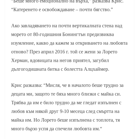
“Беше много емоционално на върха,” разказва Крис.
“Катеренето е освобождаване – почти бягство.”
Ако завладяването на почти вертикалната стена над
морето от 80-годишния Бонингтън предизвиква
изумление, какво да кажем за откриването на любовта
отново? През април 2016 г. той се жени за Лорето
Херман, вдовицата на негов приятел, загубил
дългогодишната битка с болестта Алцхаймер.
Крис разказва: “Мисля, че в началото беше трудно за
децата ми, защото те бяха много близки с майка си.
Трябва да им е било трудно да ме гледат изпълнен с
любов към някой друг 9-10 месеца след смъртта на
майка им. Но Лорето беше изпълнена с топлота, тя
много бързо успя да спечели любовта им.“