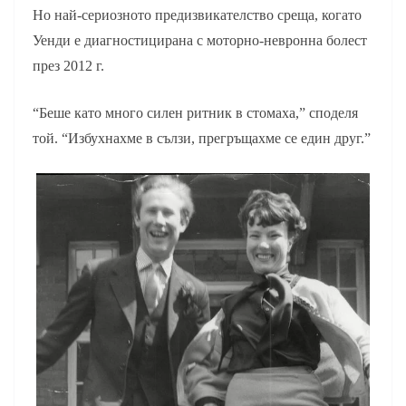
Но най-сериозното предизвикателство среща, когато
Уенди е диагностицирана с моторно-невронна болест
през 2012 г.
“Беше като много силен ритник в стомаха,” споделя
той. “Избухнахме в сълзи, прегръщахме се един друг.”