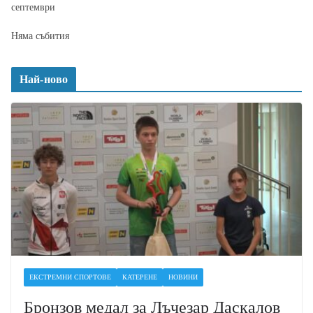
септември
Няма събития
Най-ново
ЕКСТРЕМНИ СПОРТОВЕ
КАТЕРЕНЕ
НОВИНИ
Бронзов медал за Лъчезар Даскалов