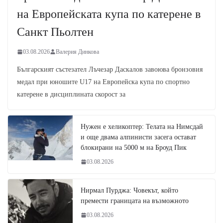
на Европейската купа по катерене в
Санкт Пьолтен
03.08.2026
Валерия Динкова
Българският състезател Лъчезар Даскалов завоюва бронзовия
медал при юношите U17 на Европейска купа по спортно
катерене в дисциплината скорост за
Нужен е хеликоптер: Телата на Нимсдай
и още двама алпинисти засега остават
блокирани на 5000 м на Броуд Пик
03.08.2026
Нирмал Пурджа: Човекът, който
премести границата на възможното
03.08.2026